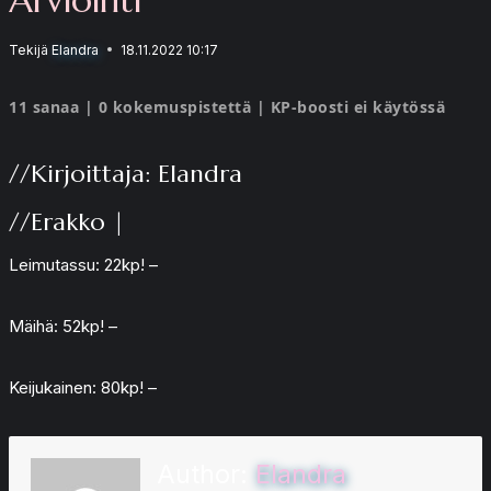
Tekijä
Elandra
18.11.2022 10:17
11 sanaa | 0 kokemuspistettä | KP-boosti ei käytössä
//Kirjoittaja: Elandra
//Erakko |
Leimutassu: 22kp! –
Mäihä: 52kp! –
Keijukainen: 80kp! –
Author:
Elandra