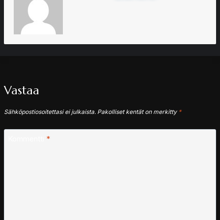
Vastaa
Sähköpostiosoitettasi ei julkaista.
Pakolliset kentät on merkitty
*
Kommentti
*