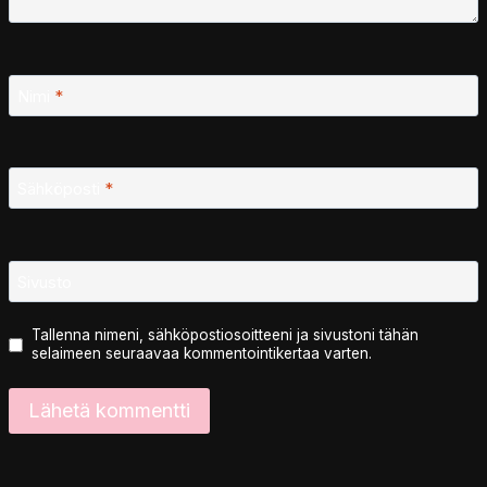
Nimi
*
Sähköposti
*
Sivusto
Tallenna nimeni, sähköpostiosoitteeni ja sivustoni tähän
selaimeen seuraavaa kommentointikertaa varten.