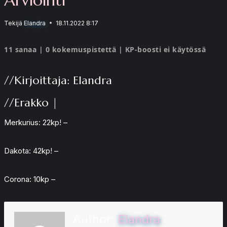
Tekijä
Elandra
18.11.2022 8:17
11 sanaa | 0 kokemuspistettä | KP-boosti ei käytössä
//Kirjoittaja: Elandra
//Erakko |
Merkurius: 22kp! –
Dakota: 42kp! –
Corona: 10kp –
Author:
Elandra