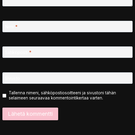
Nimi
*
Sähköposti
*
Sivusto
Tallenna nimeni, sähköpostiosoitteeni ja sivustoni tähän
selaimeen seuraavaa kommentointikertaa varten.