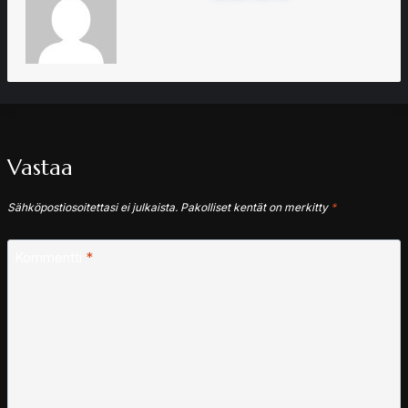
Vastaa
Sähköpostiosoitettasi ei julkaista.
Pakolliset kentät on merkitty
*
Kommentti
*