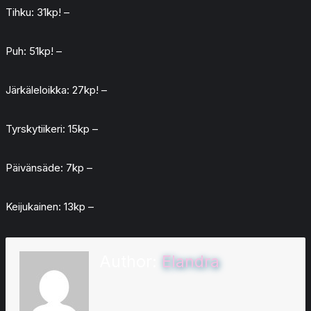
Tihku: 31kp! –
Puh: 51kp! –
Järkäleloikka: 27kp! –
Tyrskytiikeri: 15kp –
Päivänsäde: 7kp –
Keijukainen: 13kp –
Author:
Elandra