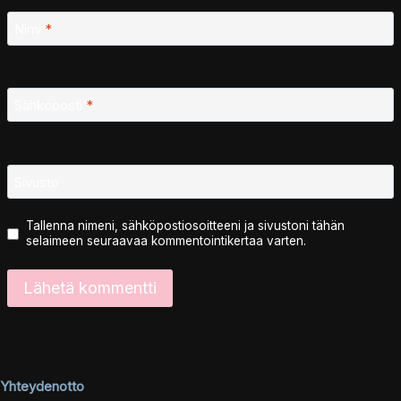
Nimi
*
Sähköposti
*
Sivusto
Tallenna nimeni, sähköpostiosoitteeni ja sivustoni tähän
selaimeen seuraavaa kommentointikertaa varten.
Yhteydenotto