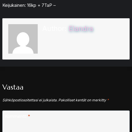
Keijukainen: 16kp + 7TaP –
Author:
Elandra
Vastaa
Sähköpostiosoitettasi ei julkaista.
Pakolliset kentät on merkitty
*
Kommentti
*