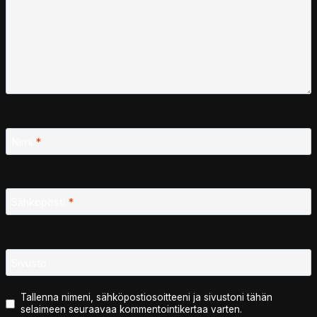
Nimi
*
Sähköposti
*
Sivusto
Tallenna nimeni, sähköpostiosoitteeni ja sivustoni tähän
selaimeen seuraavaa kommentointikertaa varten.