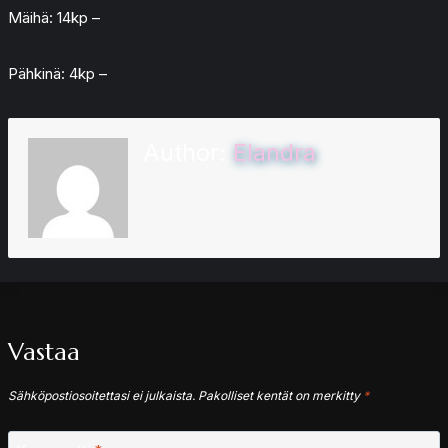
Mäihä: 14kp –
Pähkinä: 4kp –
Author:
Elandra
Vastaa
Sähköpostiosoitettasi ei julkaista.
Pakolliset kentät on merkitty
*