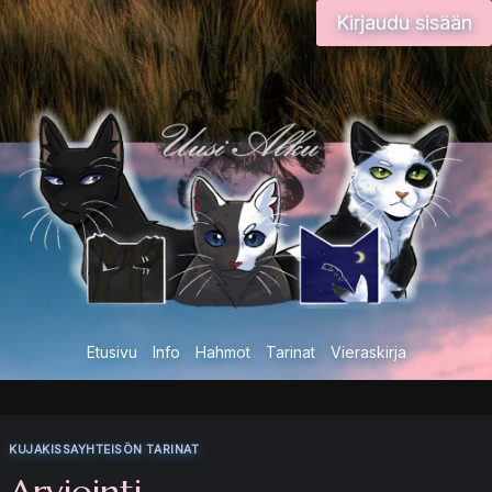
Siirry
Kirjaudu sisään
sisältöön
Etusivu
Info
Hahmot
Tarinat
Vieraskirja
KUJAKISSAYHTEISÖN TARINAT
Arviointi