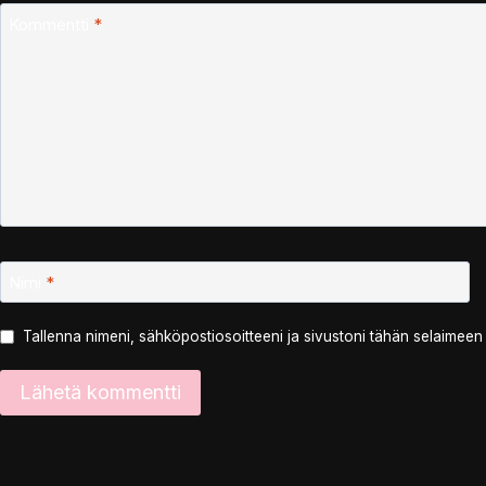
Kommentti
*
Nimi
*
Tallenna nimeni, sähköpostiosoitteeni ja sivustoni tähän selaimee