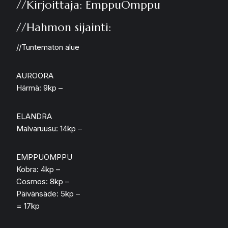
//Kirjoittaja: EmppuOmppu
//Hahmon sijainti:
//Tuntematon alue
AUROORA
Härmä: 9kp –
ELANDRA
Malvaruusu: 14kp –
EMPPUOMPPU
Kobra: 4kp –
Cosmos: 8kp –
Päivänsäde: 5kp –
= 17kp