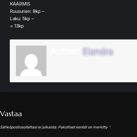
KÄÄRMIS
Ruusunen: 8kp –
Laku: 5kp –
= 13kp
Author:
Elandra
Vastaa
Sähköpostiosoitettasi ei julkaista.
Pakolliset kentät on merkitty
*