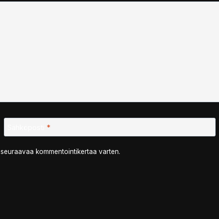
Sähköposti
*
n seuraavaa kommentointikertaa varten.