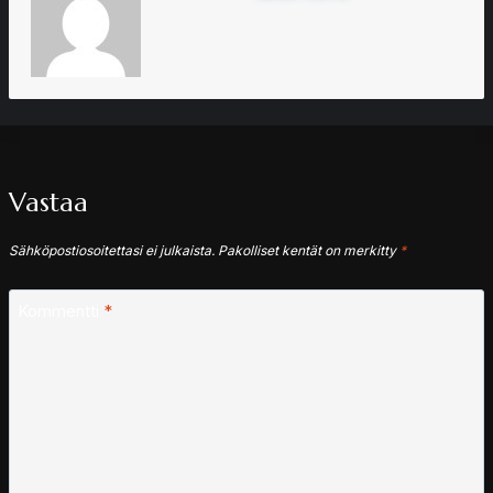
Vastaa
Sähköpostiosoitettasi ei julkaista.
Pakolliset kentät on merkitty
*
Kommentti
*