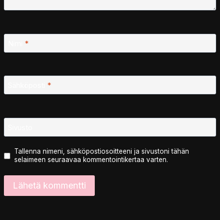
Nimi
*
Sähköposti
*
Sivusto
Tallenna nimeni, sähköpostiosoitteeni ja sivustoni tähän
selaimeen seuraavaa kommentointikertaa varten.