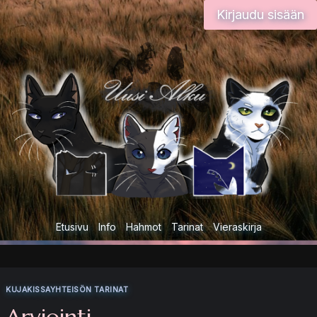
Siirry
Kirjaudu sisään
sisältöön
Etusivu
Info
Hahmot
Tarinat
Vieraskirja
KUJAKISSAYHTEISÖN TARINAT
Arviointi