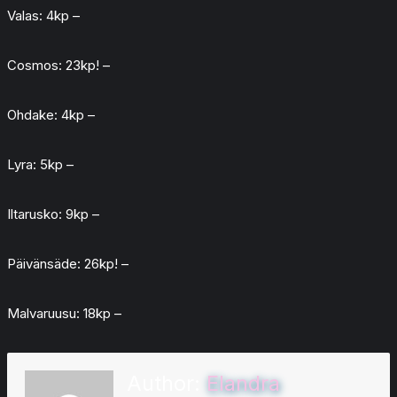
Valas: 4kp –
Cosmos: 23kp! –
Ohdake: 4kp –
Lyra: 5kp –
Iltarusko: 9kp –
Päivänsäde: 26kp! –
Malvaruusu: 18kp –
Author:
Elandra