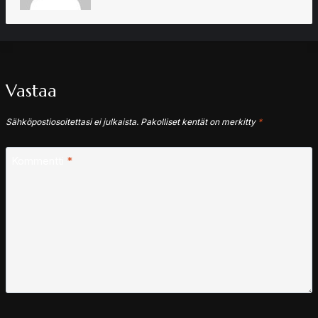
Vastaa
Sähköpostiosoitettasi ei julkaista.
Pakolliset kentät on merkitty
*
Kommentti
*