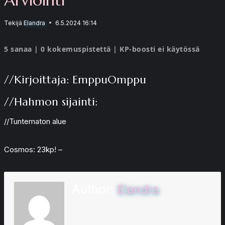
Tekijä
Elandra
6.5.2024 16:14
5 sanaa | 0 kokemuspistettä | KP-boosti ei käytössä
//Kirjoittaja: EmppuOmppu
//Hahmon sijainti:
//Tuntematon alue
Cosmos: 23kp! –
Author:
Elandra