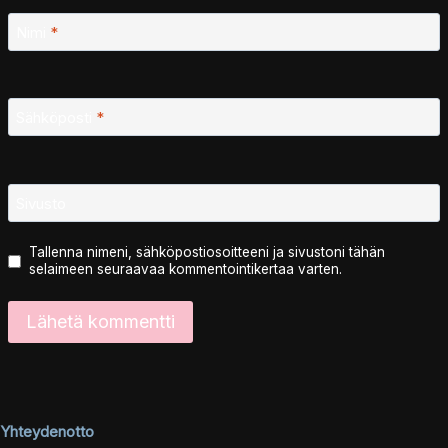
Nimi
*
Sähköposti
*
Sivusto
Tallenna nimeni, sähköpostiosoitteeni ja sivustoni tähän
selaimeen seuraavaa kommentointikertaa varten.
Yhteydenotto