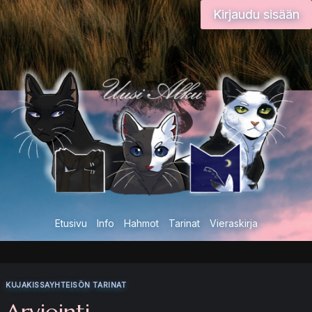
Siirry
Kirjaudu sisään
sisältöön
Etusivu
Info
Hahmot
Tarinat
Vieraskirja
KUJAKISSAYHTEISÖN TARINAT
Arviointi