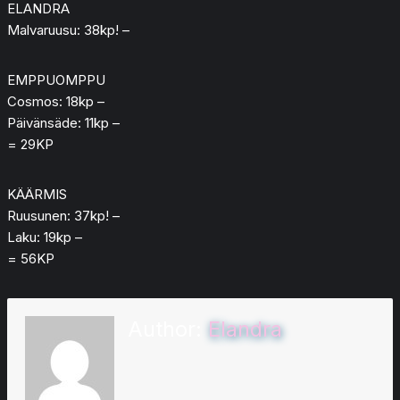
ELANDRA
Malvaruusu: 38kp! –
EMPPUOMPPU
Cosmos: 18kp –
Päivänsäde: 11kp –
= 29KP
KÄÄRMIS
Ruusunen: 37kp! –
Laku: 19kp –
= 56KP
Author:
Elandra