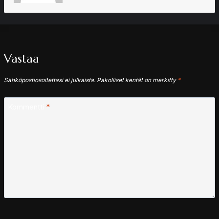
Vastaa
Sähköpostiosoitettasi ei julkaista.
Pakolliset kentät on merkitty
*
Kommentti
*