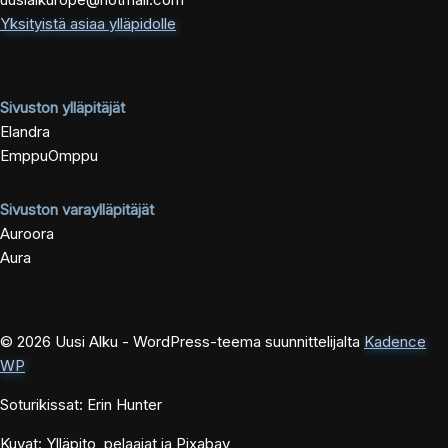
Yksityistä asiaa ylläpidolle
Sivuston ylläpitäjät
Elandra
EmppuOmppu
Sivuston varaylläpitäjät
Auroora
Aura
© 2026 Uusi Alku - WordPress-teema suunnittelijalta
Kadence
WP
Soturikissat: Erin Hunter
Kuvat: Ylläpito, pelaajat ja Pixabay