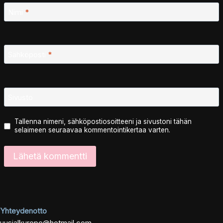
Nimi
*
Sähköposti
*
Sivusto
Tallenna nimeni, sähköpostiosoitteeni ja sivustoni tähän
selaimeen seuraavaa kommentointikertaa varten.
Yhteydenotto
uusialkurope@hotmail.com