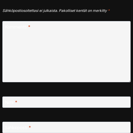
Sähköpostiosoitettasi ei julkaista.
Pakolliset kentät on merkitty
*
Kommentti
*
Nimi
*
Sähköposti
*