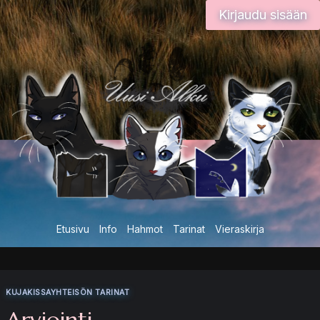
Siirry
Kirjaudu sisään
sisältöön
Etusivu
Info
Hahmot
Tarinat
Vieraskirja
KUJAKISSAYHTEISÖN TARINAT
Arviointi