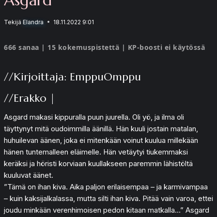
Tekijä
Elandra
18.11.2022 9:01
666 sanaa | 15 kokemuspistettä | KP-boosti ei käytössä
//Kirjoittaja: EmppuOmppu
//Erakko |
Asgard makasi kippuralla puun juurella. Oli yö, ja ilma oli
täyttynyt mitä oudoimmilla äänillä. Hän kuuli jostain matalan,
huhuilevan äänen, joka ei mitenkään voinut kuulua millekään
hänen tuntemalleen eläimelle. Hän vetäytyi tiukemmaksi
keräksi ja höristi korviaan kuullakseen paremmin lähistöltä
kuuluvat äänet.
”Tämä on ihan kiva. Aika paljon erilaisempaa – ja karmivampaa
– kuin kaksijalkalassa, mutta silti ihan kiva. Pitää vain varoa, ettei
joudu minkään verenhimoisen pedon kitaan matkalla…” Asgard