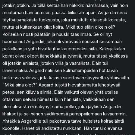
jotakinjotakin. Ja tällä kertaa hän näkikin: hämärässä, vain noin
muutaman hännänmitan päässä kiilui silmäpari. Asgardin nenä
täyttyi tymäkästä tuoksusta, joka muistutti etäisesti koirasta,
mutta ei kuitenkaan ollut koira. Mikä tuo eläin oikein oli?
Koiraeläin nosti päätään ja nuuski taas ilmaa. Se oli nyt
huomannut Asgardin, joka oli varovasti noussut seisomaan
paikallaan ja yritti hivuttautua kauemmaksi siitä. Kaksijalkalan
koirat olivat olleet äänekkäitä ja tyhmiä, mutta tässä yksilössä
oli jotakin erilaista, jotakin villiä ja vaarallista. Eläin tuli
lähemmäksi. Asgard näki sen kulmahampaiden hohtavan
heikossa valossa, jota kajasti sinertävän sävyiseltä yötaivaalta.
”Mikä sinä olet?” Asgard tuijotti hievahtamatta lähestyvää
petoa, sen kiiluvia silmiä. Eläin vaikutti olevan yhtä utelias
ottamaan selvää hänestä kuin hän siitä, vaikkakaan sen
olemuksesta ei näkynyt sama pelko, joka jäykisti Asgardin
lihakset ja sai hänen sydämensä pamppailemaan kiivaammin.
Yhtäkkiä Asgardille tuli pakottava tarve huitaista koiraeläintä
kuonolle. Hänet oli ahdistettu nurkkaan. Hän tunsi olevansa