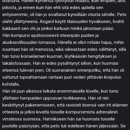
uhattuna. Hänen kyntensä työntyivät hitaasti, kuin empien, ulos
piilosta, ja ennen kuin hän ehti sitä edes ajatella sen
erityisemmin, oli hän jo sivaltanut kynsillään otusta silmille. Peto
ulahti yllättyneenä. Asgard käytti tilaisuuden hyväkseen, livahti
liukkaasti sen ohi ja pinkoi karkuun minkä jaloistaan pääsi.
Hän kompuroi epätoivoisesti eteenpäin puiden ja
aluskasvillisuuden lomassa. Hänellä ei ollut mitään hajua, mihin
suuntaan hän oli menossa, eikä oikeastaan edes välittänyt, sillä
hän tunsi koiraeläimen kuuman, löyhkäävän hengityksen jo
takalistossaan. Hän ei edes pysähtynyt silloin, kun huomasi
eteensä tulevan joen. Oli suoranainen onnenpotku, että hän oli
sattunut tupsahtamaan rantaan juuri veden ylittävän kivipolun
kohdalla.
Hän oli juuri aikeissa loikata ensimmäiselle kivelle, kun tunsi
yllättäen hampaiden uppoavan lonkkaansa. Hän oli niin
keskittynyt pakenemiseen, että ravisteli itsensä vain irti eläimen
otteesta ja jatkoi kiveltä toiselle kompuroimista adrenaliinin
virratessa suonissa. Harmikseen hän sai huomata toiselle
puolelle päästyään, että peto tuli edelleen hänen jäljessään. Se