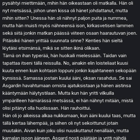
pysähtyi miettimään, mihin hän oikeastaan oli matkalla. Hän oli
nyt metsässä, johon unen kissa oli hänet johdattanut, mutta
mihin sitten? Unessa hän oli nähnyt paljon puita ja nummea,
mutta hän muisti myös nähneensä ison, kirkasvetisen lammen
sekä siitä jonkin matkan päässä viiteen osaan haarautuvan joen.
Pitäisikö hänen yrittää suunnata sinne? Kenties hän sieltä
löytäisi etsimänsä, mikä se sitten ikinä olikaan.
Tämä on ihan typerää, hän huokaili mielessään. Taidan vain
tapattaa itseni tällä reissulla. No, ainakin elin loisteliaat kuusi
kuuta ennen kuin kohtasin loppuni jonkin kajahtaneen sekopään
kynsissä. Samassa jostain kuului ääni, oksan rasahdus. Se sai
Asgardin havahtumaan omista ajatuksistaan ja hänen aistinsa
kääntymään hälytystilaan. Mutta kun hän yritti vilkuilla
ympärilleen hämärässä metsässä, ei hän nähnyt mitään, mistä
olisi pitänyt olla huolissaan. Hän rauhoittui.
Hän oli jo aikeissa alkaa nukkumaan, kun ääni kuului taas, mutta
tällä kertaa lähempää, ja siihen oli nyt sekoittunut jotain
muutakin. Aivan kuin joku olisi nuuskuttanut nenällään, mutta
kamalan isoon ääneen. Asgard nosti päätään ja yritti nähdä