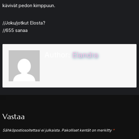
kävivät pedon kimppuun.
//Joku/jotkut Elosta?
//655 sanaa
Author:
Elandra
Vastaa
Sähköpostiosoitettasi ei julkaista.
Pakolliset kentät on merkitty
*