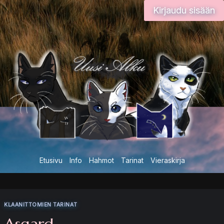
Siirry
Kirjaudu sisään
sisältöön
Etusivu
Info
Hahmot
Tarinat
Vieraskirja
KLAANITTOMIEN TARINAT
Asgard