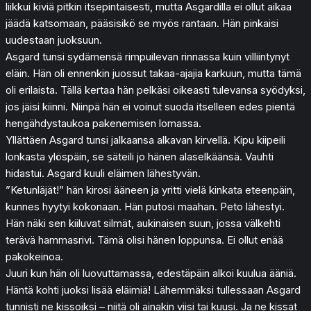
liikkui kiviä pitkin itsepintaisesti, mutta Asgardilla ei ollut aikaa
jäädä katsomaan, pääsisikö se myös rantaan. Hän pinkaisi
uudestaan juoksuun.
Asgard tunsi sydämensä rimpuilevan rinnassa kuin villiintynyt
eläin. Hän oli ennenkin juossut takaa-ajajia karkuun, mutta tämä
oli erilaista. Tällä kertaa hän pelkäsi oikeasti tulevansa syödyksi,
jos jäisi kiinni. Niinpä hän ei voinut suoda itselleen edes pientä
hengähdystaukoa pakenemisen lomassa.
Yllättäen Asgard tunsi jalkaansa alkavan kirvellä. Kipu kiipeili
lonkasta ylöspäin, se säteili jo hänen alaselkäänsä. Vauhti
hidastui. Asgard kuuli eläimen lähestyvän.
”Ketunläjät!” hän kirosi ääneen ja yritti vielä kinkata eteenpäin,
kunnes hyytyi kokonaan. Hän putosi maahan. Peto lähestyi.
Hän näki sen kiiluvat silmät, aukinaisen suun, jossa välkehti
terävä hammasrivi. Tämä olisi hänen loppunsa. Ei ollut enää
pakokeinoa.
Juuri kun hän oli luovuttamassa, edestäpäin alkoi kuulua ääniä.
Häntä kohti juoksi lisää eläimiä! Lähemmäksi tullessaan Asgard
tunnisti ne kissoiksi – niitä oli ainakin viisi tai kuusi. Ja ne kissat