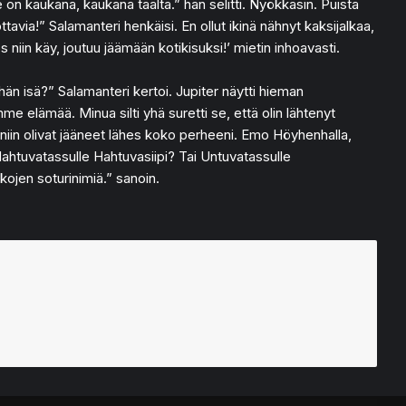
 on kaukana, kaukana täältä.” hän selitti. Nyökkäsin. Puista
tavia!” Salamanteri henkäisi. En ollut ikinä nähnyt kaksijalkaa,
s niin käy, joutuu jäämään kotikisuksi!’ mietin inhoavasti.
hän isä?” Salamanteri kertoi. Jupiter näytti hieman
e elämää. Minua silti yhä suretti se, että olin lähtenyt
laaniin olivat jääneet lähes koko perheeni. Emo Höyhenhalla,
Hahtuvatassulle Hahtuvasiipi? Tai Untuvatassulle
kojen soturinimiä.” sanoin.