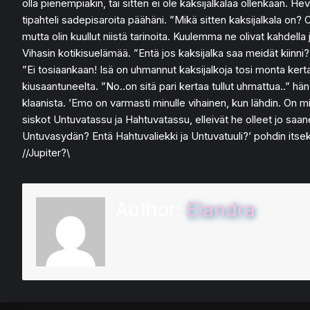
olla pienempiäkin, tai sitten ei ole kaksijalkalaa ollenkaan. 
tipahteli sadepisaroita päähäni. ”Mikä sitten kaksijalkala on? 
mutta olin kuullut niistä tarinoita. Kuulemma ne olivat kahdella 
Vihasin kotikisuelämää. ”Entä jos kaksijalka saa meidät kiinn
”Ei tosiaankaan! Isä on uhmannut kaksijalkoja tosi monta kerta
kiusaantuneelta. ”No..on sitä pari kertaa tullut uhmattua..” h
klaanista. ’Emo on varmasti minulle vihainen, kun lähdin. On mi
siskot Untuvatassu ja Hahtuvatassu, elleivät he olleet jo saa
Untuvasydän? Entä Hahtuvaliekki ja Untuvatuuli?’ pohdin itsek
//Jupiter?\
Author:
Elandra