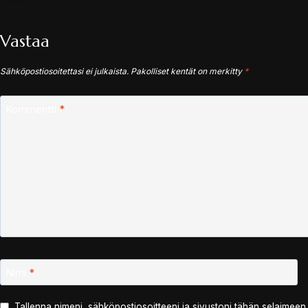
Vastaa
Sähköpostiosoitettasi ei julkaista.
Pakolliset kentät on merkitty
*
Kommentti
*
Nimi
*
Tallenna nimeni, sähköpostiosoitteeni ja sivustoni tähän selaimee