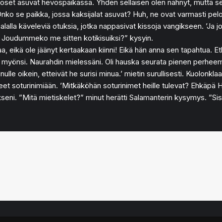
Hevoset asuvat hevospaikassa. Yhden sellaisen olen nähnyt, mutta se
Onko se paikka, jossa kaksijalat asuvat? Huh, ne ovat varmasti pelot
jalalla käveleviä otuksia, jotka nappasivat kissoja vangikseen. ’Ja jo
i? Joudummeko me sitten kotikisuiksi?” kysyin.
a, eikä ole jäänyt kertaakaan kiinni! Eikä hän anna sen tapahtua. Et
än myönsi. Naurahdin mielessäni. Oli hauska seurata pienen perheemm
nulle oikein, etteivät he surisi minua.’ mietin surullisesti. Kuolonk
neet soturinimiään. ’Mitkäköhän soturinimet heille tulevat? Ehkäpä 
seni. ”Mitä mietiskelet?” minut herätti Salamanterin kysymys. ”Sis