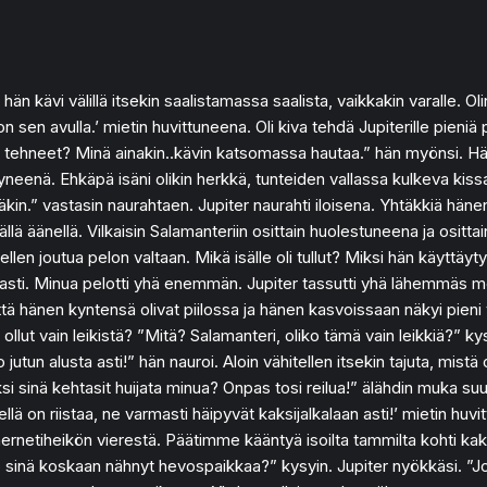
 kävi välillä itsekin saalistamassa saalista, vaikkakin varalle. Olin
sen avulla.’ mietin huvittuneena. Oli kiva tehdä Jupiterille pieniä p
te tehneet? Minä ainakin..kävin katsomassa hautaa.” hän myönsi. H
tyneenä. Ehkäpä isäni olikin herkkä, tunteiden vallassa kulkeva kis
inäkin.” vastasin naurahtaen. Jupiter naurahti iloisena. Yhtäkkiä hä
llä äänellä. Vilkaisin Salamanteriin osittain huolestuneena ja osittai
en joutua pelon valtaan. Mikä isälle oli tullut? Miksi hän käyttäytyi
vaasti. Minua pelotti yhä enemmän. Jupiter tassutti yhä lähemmäs mei
ä hänen kyntensä olivat piilossa ja hänen kasvoissaan näkyi pieni voi
 vain leikistä? ”Mitä? Salamanteri, oliko tämä vain leikkiä?” kysy
utun alusta asti!” hän nauroi. Aloin vähitellen itsekin tajuta, mistä 
iksi sinä kehtasit huijata minua? Onpas tosi reilua!” älähdin muka s
lä on riistaa, ne varmasti häipyvät kaksijalkalaan asti!’ mietin hu
netiheikön vierestä. Päätimme kääntyä isoilta tammilta kohti kaks
o sinä koskaan nähnyt hevospaikkaa?” kysyin. Jupiter nyökkäsi. ”Joi