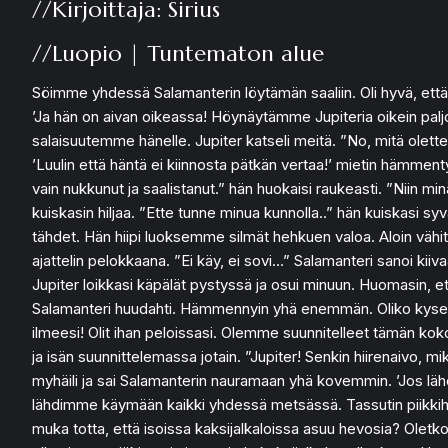
//Kirjoittaja: Sirius
//Luopio | Tuntematon alue
Söimme yhdessä Salamanterin löytämän saaliin. Oli hyvä, että hän
’Ja hän on aivan oikeassa! Höynäytämme Jupiteria oikein paljon 
salaisuutemme hänelle. Jupiter katseli meitä. ”No, mitä olet
’Luulin että häntä ei kiinnosta pätkän vertaa!’ mietin hämmen
vain nukkunut ja saalistanut.” hän huokaisi raukeasti. ”Niin m
kuiskasin hiljaa. ”Ette tunne minua kunnolla..” hän kuiskasi syvä
tähdet. Hän hiipi luoksemme silmät hehkuen valoa. Aloin vähitell
ajattelin pelokkaana. ”Ei käy, ei sovi…” Salamanteri sanoi kii
Jupiter loikkasi käpälät pystyssä ja osui minuun. Huomasin, ett
Salamanteri huudahti. Hämmennyin yhä enemmän. Oliko kyse ollut
ilmeesi! Olit ihan peloissasi. Olemme suunnitelleet tämän koko j
ja isän suunnittelemassa jotain. ”Jupiter! Senkin hiirenaivo, m
myhäili ja sai Salamanterin nauramaan yhä kovemmin. ’Jos lähel
lähdimme käymään kaikki yhdessä metsässä. Tassutin piikkiher
muka totta, että isoissa kaksijalkaloissa asuu hevosia? Oletk