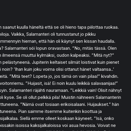
 saanut kuulla häneltä että se oli hieno tapa piilottaa ruokaa.
iloja. Vaikka, Salamanteri oli tunnustanut jo pikku
ämmennyin hieman, että hän oli käynyt sen kissan haudalla.
sa? Salamanteri söi lopun oravastaan. ”No, mitäs tässä. Olen
nen ilmeensä muuttui kylmäksi, oudon kalpeaksi. ”Mitä nyt?”
n pelästyneenä. Jupiterin keltaiset silmät loistivat kuin pienet
 noin? ’Ihan kuin joku voima olisi ottanut hänet valtaansa..’
tä. ”Mitä teet? Lopeta jo, jos tämä on vain pilaa!” kivahdin.
tonriemu. ”Huijasit, isä! Ei noin kuulu leikkiä salavaanijaa!”
in. Salamanteri räjähti nauramaan. ”Leikkiä vain! Olisit nähnyt
oli kyse. Se oli ollut pelkkä pila! Muistin nähneeni Salamanterin
uuttuneena. ”Nämä ovat tosiaan erikoisalaani. Huijaukset.” hän
vittuneena. Pian saimme itsemme kuitenkin koottua ja
ijalkalaa. Siellä emme olleet koskaan käyneet. ”Isä, onko
ssakin isoissa kaksijalkaloissa voi asua hevosia. Voivat ne