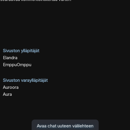
Sivuston ylläpitäjät
Elandra
EmppuOmppu
Sivuston varaylläpitäjät
Auroora
Aura
Avaa chat uuteen välilehteen