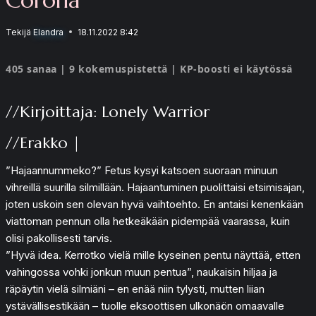
Tekijä
Elandra
18.11.2022 8:42
405 sanaa | 9 kokemuspistettä | KP-boosti ei käytössä
//Kirjoittaja: Lonely Warrior
//Erakko |
”Hajaannummeko?” Fetus kysyi katsoen suoraan minuun
vihreillä suurilla silmillään. Hajaantuminen puolittaisi etsimisajan,
joten uskoin sen olevan hyvä vaihtoehto. En antaisi kenenkään
viattoman pennun olla hetkeäkään pidempää vaarassa, kuin
olisi pakollisesti tarvis.
”Hyvä idea. Kerrotko vielä mille kyseinen pentu näyttää, etten
vahingossa vohki jonkun muun pentua”, naukaisin hiljaa ja
räpäytin vielä silmiäni – en enää niin tylysti, mutten liian
ystävällisestikään – tuolle eksoottisen ulkonäön omaavalle