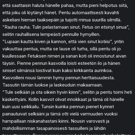
että saattaisin haluta hänelle pahaa, mutta pieni helpotus siitä,
että joku oli löytänyt hänet. Pentu automaattisesti kavahti
askeliani hieman taaksepäin ja tuijotti minua suurilla silmillä.
”Rauha rauha. Tulin pelastamaan sinut. Fetus on etsinyt sinua”,
selitin rauhallisena lempeästi pennulle hymyillen.
”Lupaan kautta kiven ja kannon, että vien sinut kotiisi”, yritin
vakuuttaa pentua, mutta se lause oli turha, sillä pentu oli jo
kuullessaan Fetuksen nimen ja sanan koti oli innostunut aivan
täysin. Pienne pennun kasvoilla loisti esteetön ilo ja hänen
siniset silmänsä loistivat kuin kaksi kirkkainta aurinkoa.
Kasvoilleni nousi lämmin hymy pennun herttaisuudesta.
Tassutin tämän luokse ja laskeuduin makaamaan.
”Tule selkään ja ota oikein hyvin kiinni”, selitin ja pentu toimi heti
käskettyäni. Kollin kasvot olivat innokkaat ja tämä oli hänelle
kuin uusi seikkailu. Tunsin kuinka pennun pienet kynnet
painautuivat selkääni ja tämä otti vielä varmuuden vuoksi
hampaillaan niskanahastani kiinni. Nousin varovasti ja
mahdollisimman tasapainoisesti tassuilleni ja lähdin