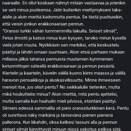
naaraalle. En ollut koskaan nähnyt mitään vastaavaa ja jotenkin
se veti minua puoleensa. Jätin kuitenkin mieltymykseni taka-
alalle ja aloin miettiä kadonnutta pentua. Se tästä puuttuisikin,
että veisin jonkun erakkonaaraan pennun.
”Oranssi turkki vähän tummemmilla laikuilla. Siniset silmät”,
Fetus ilmoitti ja katsoi minua kuin kysyen, tarviko minun kysellä
vielä jotain muuta. Nyökkäsin sen merkiksi, että keskustelu
päättyi ja lähdin omaan suuntaani. Aloin etsiä parhaani mukaan
millaisia jälkiä tahansa pennuista muutamien kymmenien
ketunmittojen säteellä erakkonaaraan ja pennun pesästä.
Kiertelin ja kaartelin, kävelin välillä kuono kiinni maassa ja välillä
haravoin pensaikkoja ja aluskasvillisuutta. Minne ihmeeseen
menisit itse, jos olisit pentu? No seikkailulle tietenkin, mutta
mikä houkuttelisi minua? Aloin miettiä, mitä pentu ajattelisi,
mutta samalla kun haahuilin mieli pilvissä, etsintäni päättyi.
Silmieni edessä sammalilla oli pieni oranssiturkkinen kerä. Pentu
oli surettava näky märkänä ja tärisevänä pienen pienenä
pallerona. Kun liikahdin, oksa katkesi tassuni alla ja pennun
siniset silmät kiinnittyivät minuun niissä sekoitus pelkoa siitä,