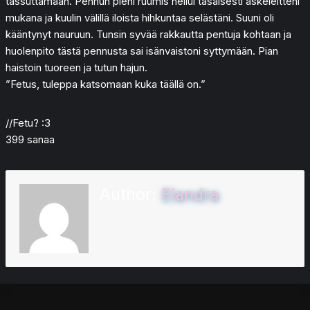
tassuttamaan. Pennun pieni ruumis heilui tasaisesti askeleitteni
mukana ja kuulin välillä iloista hihkuntaa selästäni. Suuni oli
kääntynyt nauruun. Tunsin syvää rakkautta pentuja kohtaan ja
huolenpito tästä pennusta sai isänvaistoni syttymään. Pian
haistoin tuoreen ja tutun hajun.
”Fetus, tuleppa katsomaan kuka täällä on.”
//Fetu? :3
399 sanaa
Author:
Elandra