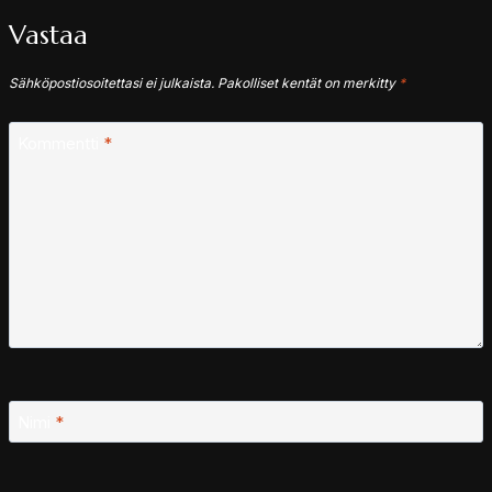
Vastaa
Sähköpostiosoitettasi ei julkaista.
Pakolliset kentät on merkitty
*
Kommentti
*
Nimi
*