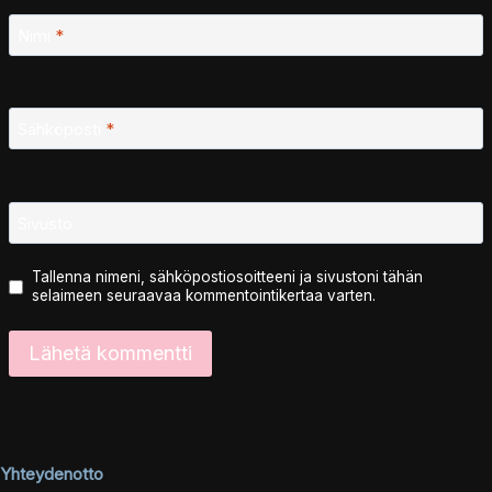
Nimi
*
Sähköposti
*
Sivusto
Tallenna nimeni, sähköpostiosoitteeni ja sivustoni tähän
selaimeen seuraavaa kommentointikertaa varten.
Yhteydenotto