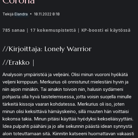
Tekijä
Elandra
18.11.2022 8:18
785 sanaa | 17 kokemuspistettä | KP-boosti ei käytössä
//Kirjoittaja: Lonely Warrior
//Erakko |
Analysoin ympäristöä ja veljeäni. Olisi minun vuoroni hyökätä
veljeni kimppuun. Merkurius oli onnistunut mielestäni hyvin ja
niin aijoin minäkin. Tai ainakin toivoin niin, halusin sydämeni
pohjasta olla hyvä taistelemisessa, jotta voisin suojella minulle
tärkeitä kissoja vaaran kohdatessa. Merkurius oli iso, joten
minun olisi keksittävä hämäyskeino, sillä muuten hän voittaisi
kokonsa takia. Minun pitäisi käyttää hyödyksi kekseliäisyyttäni.
Idea pulpahti päähäni ja jo alle sekunnin päästä idean synnystä
aloin toteuttamaan sitä. Kiinnitin katseeni huomattavan vakaasti