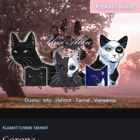
Siirry
Kirjaudu sisään
sisältöön
Etusivu
Info
Hahmot
Tarinat
Vieraskirja
KLAANITTOMIEN TARINAT
Corona