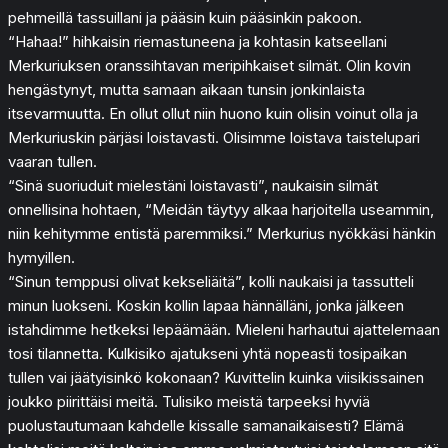
pehmeillä tassuillani ja pääsin kuin pääsinkin pakoon.
“Hahaa!” hihkaisin riemastuneena ja kohtasin katseellani
Merkuriuksen oranssihtavan meripihkaiset silmät. Olin kovin
hengästynyt, mutta samaan aikaan tunsin jonkinlaista
itsevarmuutta. En ollut ollut niin huono kuin olisin voinut olla ja
Merkuriuskin pärjäsi loistavasti. Olisimme loistava taistelupari
vaaran tullen.
“Sinä suoriuduit mielestäni loistavasti”, naukaisin silmät
onnellisina hohtaen, “Meidän täytyy alkaa harjoitella useammin,
niin kehitymme entistä paremmiksi.” Merkurius nyökkäsi hänkin
hymyillen.
“Sinun temppusi olivat kekseliäitä”, kolli naukaisi ja tassutteli
minun luokseni. Koskin kollin lapaa hännälläni, jonka jälkeen
istahdimme hetkeksi lepäämään. Mieleni harhautui ajattelemaan
tosi tilannetta. Kulkisiko ajatukseni yhtä nopeasti tosipaikan
tullen vai jäätyisinkö kokonaan? Kuvittelin kuinka viisikissainen
joukko piirittäisi meitä. Tulisiko meistä tarpeeksi hyviä
puolustautumaan kahdelle kissalle samanaikaisesti? Elämä