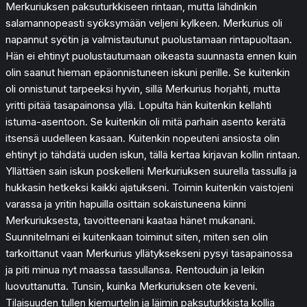
Merkuriuksen paksuturkkiseen rintaan, mutta lähdinkin
salamannopeasti syöksymään veljeni kylkeen. Merkurius oli
napannut syötin ja valmistautunut puolustamaan rintapuoltaan.
Hän ei ehtinyt puolustautumaan oikeasta suunnasta ennen kuin
olin saanut hieman epäonnistuneen iskuni perille. Se kuitenkin
oli onnistunut tarpeeksi hyvin, sillä Merkurius horjahti, mutta
yritti pitää tasapainonsa yllä. Lopulta hän kuitenkin kellahti
istuma-asentoon. Se kuitenkin oli mitä parhain asento kerätä
itsensä uudelleen kasaan. Kuitenkin nopeuteni ansiosta olin
ehtinyt jo tähdätä uuden iskun, tällä kertaa kirjavan kollin rintaan.
Yllättäen sain iskun poskelleni Merkuriuksen suurella tassulla ja
hukkasin hetkeksi kaikki ajatukseni. Toimin kuitenkin vaistojeni
varassa ja yritin hapuilla osittain sokaistuneena kiinni
Merkuriuksesta, tavoitteenani kaataa hänet mukanani.
Suunnitelmani ei kuitenkaan toiminut siten, miten sen olin
tarkoittanut vaan Merkurius yllätyksekseni pysyi tasapainossa
ja piti minua nyt maassa tassullansa. Rentouduin ja leikin
luovuttanutta. Tunsin, kuinka Merkuriuksen ote keveni.
Tilaisuuden tullen kiemurtelin ja läimin paksuturkkista kollia