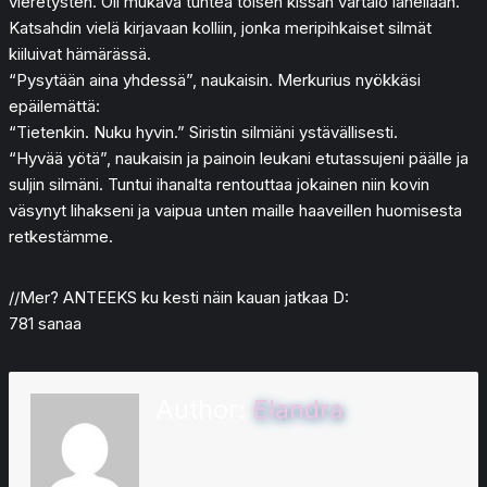
vieretysten. Oli mukava tuntea toisen kissan vartalo lähellään.
Katsahdin vielä kirjavaan kolliin, jonka meripihkaiset silmät
kiiluivat hämärässä.
“Pysytään aina yhdessä”, naukaisin. Merkurius nyökkäsi
epäilemättä:
“Tietenkin. Nuku hyvin.” Siristin silmiäni ystävällisesti.
“Hyvää yötä”, naukaisin ja painoin leukani etutassujeni päälle ja
suljin silmäni. Tuntui ihanalta rentouttaa jokainen niin kovin
väsynyt lihakseni ja vaipua unten maille haaveillen huomisesta
retkestämme.
//Mer? ANTEEKS ku kesti näin kauan jatkaa D:
781 sanaa
Author:
Elandra