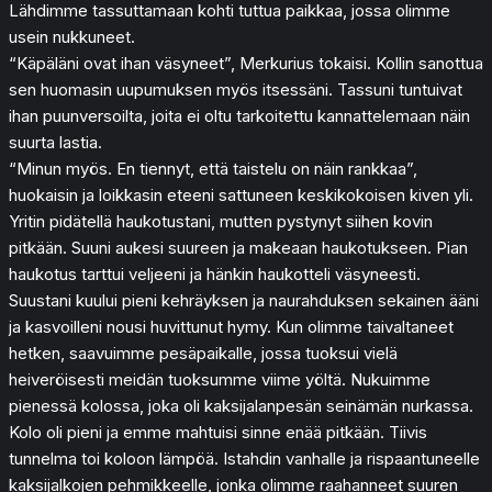
Lähdimme tassuttamaan kohti tuttua paikkaa, jossa olimme
usein nukkuneet.
“Käpäläni ovat ihan väsyneet”, Merkurius tokaisi. Kollin sanottua
sen huomasin uupumuksen myös itsessäni. Tassuni tuntuivat
ihan puunversoilta, joita ei oltu tarkoitettu kannattelemaan näin
suurta lastia.
“Minun myös. En tiennyt, että taistelu on näin rankkaa”,
huokaisin ja loikkasin eteeni sattuneen keskikokoisen kiven yli.
Yritin pidätellä haukotustani, mutten pystynyt siihen kovin
pitkään. Suuni aukesi suureen ja makeaan haukotukseen. Pian
haukotus tarttui veljeeni ja hänkin haukotteli väsyneesti.
Suustani kuului pieni kehräyksen ja naurahduksen sekainen ääni
ja kasvoilleni nousi huvittunut hymy. Kun olimme taivaltaneet
hetken, saavuimme pesäpaikalle, jossa tuoksui vielä
heiveröisesti meidän tuoksumme viime yöltä. Nukuimme
pienessä kolossa, joka oli kaksijalanpesän seinämän nurkassa.
Kolo oli pieni ja emme mahtuisi sinne enää pitkään. Tiivis
tunnelma toi koloon lämpöä. Istahdin vanhalle ja rispaantuneelle
kaksijalkojen pehmikkeelle, jonka olimme raahanneet suuren