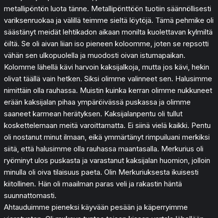
metallipöntön luota tänne. Metallipönttöön tuotiin säännöllisesti
variksenruokaa ja välillä teimme sieltä löytöjä. Tämä pehmike oli
säästänyt meidät lehtikadon aikaan monilta kuolettavan kylmiltä
öiltä. Se oli aivan liian iso pieneen koloomme, joten se repsotti
vähän sen ulkopuolella ja muodosti oivan istumapaikan.
Kolomme lähellä kävi harvoin kaksijalkoja, mutta jos kävi, hekin
olivat täällä vain hetken. Siksi olimme valinneet sen. Halusimme
nimittäin olla rauhassa. Muistin kuinka kerran olimme nukkuneet
erään kaksijalan pihaa ympäröivässä puskassa ja olimme
saaneet karmean herätyksen. Kaksijalanpentu oli tullut
koskettelemaan meitä varoittamatta. Ei siinä vielä kaikki. Pentu
oli nostanut minut ilmaan, eikä ymmärtänyt rimpuiluani merkiksi
siitä, että halusimme olla rauhassa maantasalla. Merkurius oli
ryöminyt ulos puskasta ja varastanut kaksijalan huomion, jolloin
minulla oli oiva tilaisuus paeta. Olin Merkuriuksesta ikuisesti
kiitollinen. Hän oli maailman paras veli ja rakastin häntä
suunnattomasti.
Ahtauduimme pieneksi käyvään pesään ja käperryimme