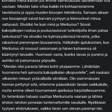
kohtelisi meitä kaltoin jos emme valmistautuisi taistelemaan sitä
vastaan. Meidän tulisi ottaa kaikki irti kohtaamistamme
taisteluista ja oppia muiden kissojen tekniikoita. Samaan aikaan
nuo kissajengit saivat karvani pystyyn ja kiinnostivat minua
valtavasti. Elivätkö he kuin minä ja Merkurius? Söivät
kaksijalkojen ruokaa ja puolustautuivat tunkeilijoilta ilman pahaa
tarkoitusta? Vai olivatko he kylmäsydämisiä hirviöitä, jotka
rakastivat pienempien kiusaamista. Hätkähdin ajatuksistani, kun
Merkurius oli noussut seisomaan ja hänen katseensa oli
kääntynyt taivaalle. Huomasin vasta, kuinka taivas jo punersi ja
aurinko oli painumassa yöpuulle.
“Meidän olisi parasta lähteä kohti yösijaamme. Lähdetään
huomenna heti aamusta kaksijalkalan ulkopuolelle”, veli naukaisi
vilkaisten minuun ystävällisillä silmillään. Olin sisimmässäni
hieman pettynyt siitä, ettemme pääsisikään tänään seikkailulle,
mutta emme olleet huomanneet ajankulua harjoitellessamme.
En tietenkään haluaisi saattaa Merkuriusta vaaraan ja lähteä
ehdoin tahdoin pimeään tuntemattomille seuduille. Nyökkäsin
tyytyen ehdotukseen, vaikka tiesin sen olevan parempi niin.