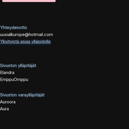
Yhteydenotto
uusialkurope@hotmail.com
Yksityistä asiaa ylläpidolle
Sivuston ylläpitäjät
Elandra
EmppuOmppu
Sivuston varaylläpitäjät
Auroora
Aura