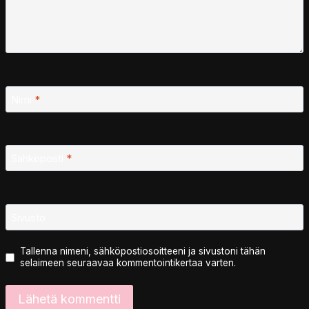
Nimi
*
Sähköposti
*
Sivusto
Tallenna nimeni, sähköpostiosoitteeni ja sivustoni tähän
selaimeen seuraavaa kommentointikertaa varten.