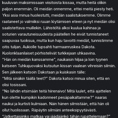
kuuluvan maksimissaan viisitoista kissaa, mutta heitä olikin
paljon enemmän. Oli meidän onnemme, ettei meitä piesty heti.
Yksi asia minua huolestutti, meidän saalistuksemme. Olimme
raataneet jo valmiiksi ruuan löytämisen eteen ja nyt meidän olisi
saalistettava muillekin. Lähistöltä alkoi kuulua kahinaa ja
soturien varautuneisuudesta päätellen he eivät tunnistaneet
saapuvaa tuoksua, mutta kun haju tavoitti meidät, tunnistimme
oitis tulijan. Aukiolle tupsahti harmaanruskea Dakota.
Kuolonklaanilaiset pörhistelivät turkkejaan uhkaavina.
“Hän on meidän kanssamme”, naukaisin hiljaa ja loin tyynen
katseen Tuhkajuovaksi kutsutun kissan vaalean vihreisiin silmiin.
Sen jälkeen katsoin Dakotaan ja kuiskasin tälle:
“Mitä sinäkin täällä teet?” Dakota katsoi minua siten, että en
olisi tosissani.
“No lähdin etsimään teitä hiirenaivo! Mitä luulet, että ajattelen
kun olette kumpikin kadonneet pesäpaikaltamme?” naaras
naukui ja kurtisti kulmiaan. Näin hänen silmistään, että hän oli
ollut huolissaan. Räpäytin silmiäni anteeksipyytävästi.
“Jatkettaisiinko matkaa vai jäädäänkö tähän rupattelemaan?”