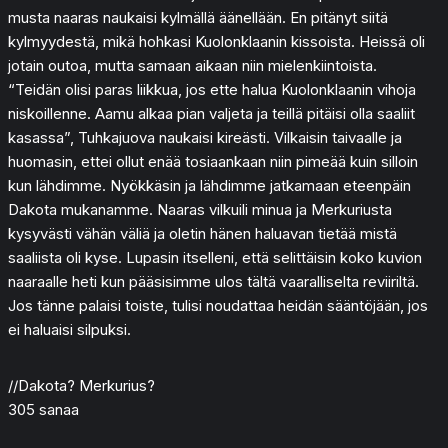
musta naaras naukaisi kylmällä äänellään. En pitänyt siitä
kylmyydestä, mikä hohkasi Kuolonklaanin kissoista. Heissä oli
jotain outoa, mutta samaan aikaan niin mielenkiintoista.
“Teidän olisi paras liikkua, jos ette halua Kuolonklaanin vihoja
niskoillenne. Aamu alkaa pian valjeta ja teillä pitäisi olla saaliit
kasassa”, Tuhkajuova naukaisi kireästi. Vilkaisin taivaalle ja
huomasin, ettei ollut enää tosiaankaan niin pimeää kuin silloin
kun lähdimme. Nyökkäsin ja lähdimme jatkamaan eteenpäin
Dakota mukanamme. Naaras vilkuili minua ja Merkuriusta
kysyvästi vähän väliä ja oletin hänen haluavan tietää mistä
saaliista oli kyse. Lupasin itselleni, että selittäisin koko kuvion
naaraalle heti kun pääsisimme ulos tältä vaaralliselta reviiriltä.
Jos tänne palaisi toiste, tulisi noudattaa heidän sääntöjään, jos
ei haluaisi silpuksi.
//Dakota? Merkurius?
305 sanaa