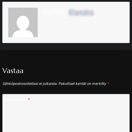
Author:
Elandra
Vastaa
Sähköpostiosoitettasi ei julkaista.
Pakolliset kentät on merkitty
*
Kommentti
*