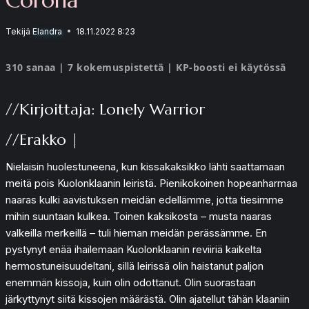
Tekijä
Elandra
18.11.2022 8:23
310 sanaa | 7 kokemuspistettä | KP-boosti ei käytössä
//Kirjoittaja: Lonely Warrior
//Erakko |
Nielaisin huolestuneena, kun kissakaksikko lähti saattamaan
meitä pois Kuolonklaanin leiristä. Pienikokoinen hopeanharmaa
naaras kulki aavistuksen meidän edellämme, jotta tiesimme
mihin suuntaan kulkea. Toinen kaksikosta – musta naaras
valkeilla merkeillä – tuli hieman meidän perässämme. En
pystynyt enää ihailemaan Kuolonklaanin reviiriä kaikelta
hermostuneisuudeltani, sillä leirissä olin haistanut paljon
enemmän kissoja, kuin olin odottanut. Olin suorastaan
järkyttynyt siitä kissojen määrästä. Olin ajatellut tähän klaaniin