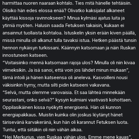
harmittaa nuoren naaraan kohtalo. Ties mitä hänelle tehtäisiin.
Olisiko hän edes elossa enää? Olivatko kaksijalat alkaneet
käyttää kissoja ravinnokseen? Minua kylmäsi ajatus luita ja
ytimiä myöten. Halusin saada Fetuksen takaisin, kukaan ei
ansainnut tuollaista kohtaloa. Istuskelin yksin erään kiven päällä,
missä minulla oli alkanut tulla tavaksi istua. Hetken päästä tunsin
hennon nykäisyn turkissani. Käännyin katsomaan ja näin Ruskan
innostuneen katseen.
“Voitaisiinko mennä katsomaan rajoja ulos? Minulla oli niin kivaa
viimeksikin. Ja isä sanoi, että voin jos lähdet minun mukaan”,
tämä intoili ja hänen katseensa oli aneleva. Kasvoilleni nousi
väkisinkin hymy, mutta silti pidin katseeni vakavana.
“Selvä, mutta olemme varovaisia. Et saa lähteä minnekään
seurastani, onko selvä?” kysyin kulmiani vaativasti kohottaen.
Oppilasikäinen kissa nyökytti energisenä. Hän oli kunnon
energiapakkaus. Muistin kuinka olin joskus löytänyt hänet
tärisevänä karvakeränä, kun hän oli karannut Fetuksen luota.
Tuntui, että siitäkin oli niin vähän aikaa.
“Hei Merkurius, vien Ruskaa vähän ulos. Emme mene kauas”,