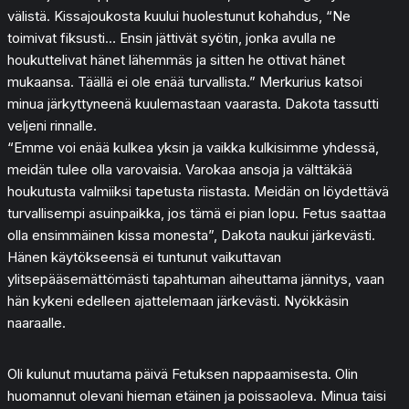
välistä. Kissajoukosta kuului huolestunut kohahdus, “Ne
toimivat fiksusti… Ensin jättivät syötin, jonka avulla ne
houkuttelivat hänet lähemmäs ja sitten he ottivat hänet
mukaansa. Täällä ei ole enää turvallista.” Merkurius katsoi
minua järkyttyneenä kuulemastaan vaarasta. Dakota tassutti
veljeni rinnalle.
“Emme voi enää kulkea yksin ja vaikka kulkisimme yhdessä,
meidän tulee olla varovaisia. Varokaa ansoja ja välttäkää
houkutusta valmiiksi tapetusta riistasta. Meidän on löydettävä
turvallisempi asuinpaikka, jos tämä ei pian lopu. Fetus saattaa
olla ensimmäinen kissa monesta”, Dakota naukui järkevästi.
Hänen käytökseensä ei tuntunut vaikuttavan
ylitsepääsemättömästi tapahtuman aiheuttama jännitys, vaan
hän kykeni edelleen ajattelemaan järkevästi. Nyökkäsin
naaraalle.
Oli kulunut muutama päivä Fetuksen nappaamisesta. Olin
huomannut olevani hieman etäinen ja poissaoleva. Minua taisi