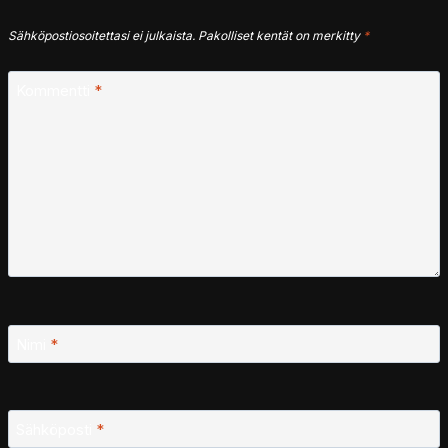
Sähköpostiosoitettasi ei julkaista.
Pakolliset kentät on merkitty
*
Kommentti
*
Nimi
*
Sähköposti
*