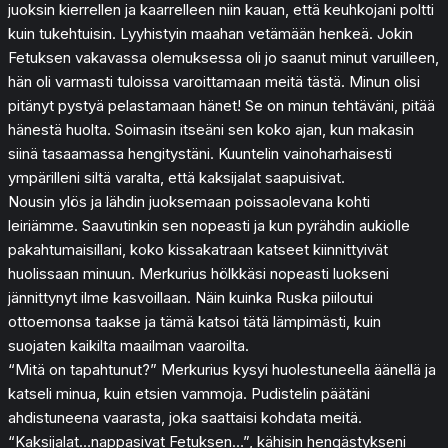
juoksin kierrellen ja kaarrelleen niin kauan, että keuhkojani poltti
kuin tukehtuisin. Lyyhistyin maahan vetämään henkeä. Jokin
Fetuksen vakavassa olemuksessa oli jo saanut minut varuilleen,
hän oli varmasti tuloissa varoittamaan meitä tästä. Minun olisi
pitänyt pystyä pelastamaan hänet! Se on minun tehtäväni, pitää
hänestä huolta. Soimasin itseäni sen koko ajan, kun makasin
siinä tasaamassa hengitystäni. Kuuntelin vainoharhaisesti
ympärilleni siltä varalta, että kaksijalat saapuisivat.
Nousin ylös ja lähdin juoksemaan poissaolevana kohti
leiriämme. Saavutinkin sen nopeasti ja kun pyrähdin aukiolle
pakahtumaisillani, koko kissakatraan katseet kiinnittyivät
huolissaan minuun. Merkurius hölkkäsi nopeasti luokseni
jännittynyt ilme kasvoillaan. Näin kuinka Ruska piiloutui
ottoemonsa taakse ja tämä katsoi tätä lämpimästi, kuin
suojaten kaikilta maailman vaaroilta.
“Mitä on tapahtunut?” Merkurius kysyi huolestuneella äänellä ja
katseli minua, kuin etsien vammoja. Pudistelin päätäni
ahdistuneena vaarasta, joka saattaisi kohdata meitä.
“Kaksijalat…nappasivat Fetuksen…”, kähisin hengästykseni