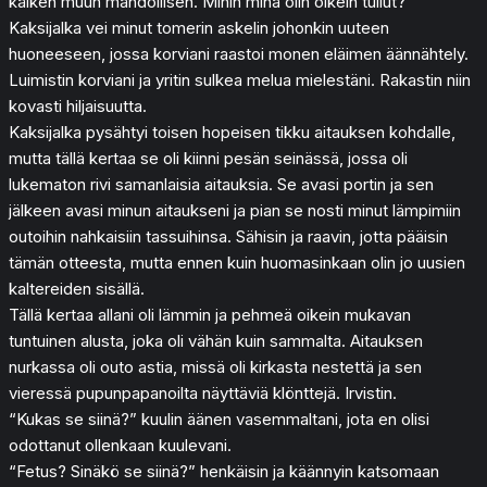
kaiken muun mahdollisen. Mihin minä olin oikein tullut?
Kaksijalka vei minut tomerin askelin johonkin uuteen
huoneeseen, jossa korviani raastoi monen eläimen äännähtely.
Luimistin korviani ja yritin sulkea melua mielestäni. Rakastin niin
kovasti hiljaisuutta.
Kaksijalka pysähtyi toisen hopeisen tikku aitauksen kohdalle,
mutta tällä kertaa se oli kiinni pesän seinässä, jossa oli
lukematon rivi samanlaisia aitauksia. Se avasi portin ja sen
jälkeen avasi minun aitaukseni ja pian se nosti minut lämpimiin
outoihin nahkaisiin tassuihinsa. Sähisin ja raavin, jotta pääisin
tämän otteesta, mutta ennen kuin huomasinkaan olin jo uusien
kaltereiden sisällä.
Tällä kertaa allani oli lämmin ja pehmeä oikein mukavan
tuntuinen alusta, joka oli vähän kuin sammalta. Aitauksen
nurkassa oli outo astia, missä oli kirkasta nestettä ja sen
vieressä pupunpapanoilta näyttäviä klönttejä. Irvistin.
“Kukas se siinä?” kuulin äänen vasemmaltani, jota en olisi
odottanut ollenkaan kuulevani.
“Fetus? Sinäkö se siinä?” henkäisin ja käännyin katsomaan