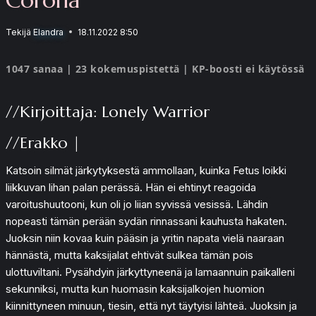
Tekijä
Elandra
18.11.2022 8:50
1047 sanaa | 23 kokemuspistettä | KP-boosti ei käytössä
//Kirjoittaja: Lonely Warrior
//Erakko |
Katsoin silmät järkytyksestä ammollaan, kuinka Fetus loikki
liikkuvan lihan palan perässä. Hän ei ehtinyt reagoida
varoitushuutooni, kun oli jo liian syvissä vesissä. Lähdin
nopeasti tämän perään sydän rinnassani kauhusta hakaten.
Juoksin niin kovaa kuin pääsin ja yritin napata vielä naaraan
hännästä, mutta kaksijalat ehtivät sulkea tämän pois
ulottuviltani. Pysähdyin järkyttyneenä ja lamaannuin paikalleni
sekunniksi, mutta kun huomasin kaksijalkojen huomion
kiinnittyneen minuun, tiesin, että nyt täytyisi lähteä. Juoksin ja