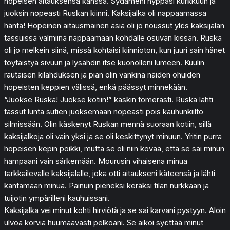
hopeisen aitauksensa kanssa. Sydämeni hyppäsi kurkkuun ja
juoksin nopeasti Ruskan kiinni. Kaksijalka oli nappaamassa
häntä! Hopeinen aitausmainen asia oli jo noussut ylös kaksijalan
tassuissa valmiina nappaamaan kohdalle osuvan kissan. Ruska
oli jo melkein siinä, missä kohtaisi kiinnioton, kun juuri sain hänet
töytäistyä sivuun ja lysähdin itse kuonolleni lumeen. Kuulin
rautaisen kilahduksen ja pian olin vankina näiden ohuiden
hopeisten keppien välissä, enkä päässyt minnekään.
“Juokse Ruska! Juokse kotiin!” käskin tomerasti. Ruska lähti
tassut lunta sutien juoksemaan nopeasti pois kauhunkiilto
silmissään. Olin käskenyt Ruskan mennä suoraan kotiin, sillä
kaksijalkoja oli vain yksi ja se oli keskittynyt minuun. Yritin purra
hopeisen kepin poikki, mutta se oli niin kovaa, että se sai minun
hampaani vain särkemään. Mourusin vihaisena minua
tarkkailevalle kaksijalalle, joka otti aitaukseni käteensä ja lähti
kantamaan minua. Painuin pieneksi keräksi tilan nurkkaan ja
tuijotin ympärilleni kauhuissani.
Kaksijalka vei minut kohti hirviötä ja se sai karvani pystyyn. Aloin
ulvoa korvia huumaavasti pelkoani. Se aikoi syöttää minut