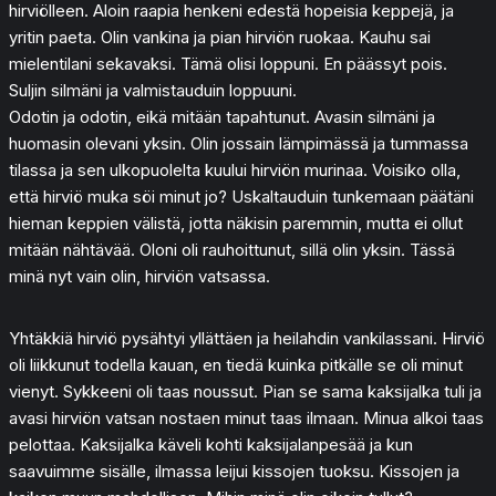
hirviölleen. Aloin raapia henkeni edestä hopeisia keppejä, ja
yritin paeta. Olin vankina ja pian hirviön ruokaa. Kauhu sai
mielentilani sekavaksi. Tämä olisi loppuni. En päässyt pois.
Suljin silmäni ja valmistauduin loppuuni.
Odotin ja odotin, eikä mitään tapahtunut. Avasin silmäni ja
huomasin olevani yksin. Olin jossain lämpimässä ja tummassa
tilassa ja sen ulkopuolelta kuului hirviön murinaa. Voisiko olla,
että hirviö muka söi minut jo? Uskaltauduin tunkemaan päätäni
hieman keppien välistä, jotta näkisin paremmin, mutta ei ollut
mitään nähtävää. Oloni oli rauhoittunut, sillä olin yksin. Tässä
minä nyt vain olin, hirviön vatsassa.
Yhtäkkiä hirviö pysähtyi yllättäen ja heilahdin vankilassani. Hirviö
oli liikkunut todella kauan, en tiedä kuinka pitkälle se oli minut
vienyt. Sykkeeni oli taas noussut. Pian se sama kaksijalka tuli ja
avasi hirviön vatsan nostaen minut taas ilmaan. Minua alkoi taas
pelottaa. Kaksijalka käveli kohti kaksijalanpesää ja kun
saavuimme sisälle, ilmassa leijui kissojen tuoksu. Kissojen ja