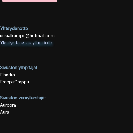
Yhteydenotto
uusialkurope@hotmail.com
Yksityistä asiaa ylläpidolle
Sivuston ylläpitäjät
Elandra
EmppuOmppu
Sivuston varaylläpitäjät
Auroora
Aura