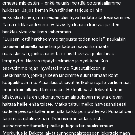
omasta mielestäni – enkä haluaisi heittää potentiaaliamme
hukkaan. Ja jos kerran Punatähden tarjous oli niin
erikoislaatuinen, niin meidän olisi hyvä harkita sitä tosissamme.
Tämä oli tilaisuutemme ystävystyä klaanin kanssa ja siten
hankkia yksi vihollinen vähemmän.
“Lupaan, että harkitsemme tarjousta toden teolla”, naukaisin
tasaisenhiljaisella äänelläni ja katsoin savunharmaata
naaraskissaa, jonka äänestä oli aistittavissa jonkinlaista
lempeyttä. Naaras räpäytti silmiään ja nyökkäsi. Kun
saavutimme rajan, hyvästelimme Ruusutuikkeen ja
Liekkihännän, jonka jälkeen lähdimme suuntaamaan kohti
kotipaikkaamme. Klaanikissat jäivät hetkeksi rajalle vartioimaan
ennen kuin alkoivat lähtemään. He luultavasti tekivät tämän
käskystä, sillä en uskonut heidän ajattelevan meistä olevan
haittaa heille enää toiste. Matka taittui melko harvasanaisesti
uudelle pesäpaikallemme, sillä kaikki pompottelivat Punatähden
tarjousta ajatuksissaan. Työnnyimme aidanraosta
auringonporottamalle pihalle ja tarjouduin saalistamaan.
Merkurius ja Dakota jäivät auringonpaisteeseen lekottelemaan