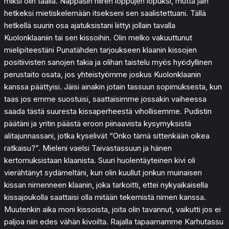
miksi olin täällä. Nappasin hiiren loppujen lopuksi, mutta jäin
hetkeksi mietiskelemään itsekseni sen saalistettuani. Tällä
hetkellä suurin osa ajatuksistani liittyi jollain tavalla
Kuolonklaaniin tai sen kissoihin. Olin melko vakuuttunut
mielipiteestäni Punatähden tarjoukseen klaanin kissojen
positiivisten sanojen takia ja olihan taistelu myös hyödyllinen
perustaito osata, jos yhteistyömme joskus Kuolonklaanin
kanssa päättyisi. Jäisi ainakin jotain tassuun sopimuksesta, kun
taas jos emme suostuisi, saattaisimme jossakin vaiheessa
saada tästä suuresta kissaperheestä vihollisemme. Pudistin
päätäni ja yritin päästä eroon piinaavista kysymyksistä
alitajunnassani, jotka kyselivät “Onko tämä sittenkään oikea
ratkaisu?”. Mieleni vaelsi Taivastassuun ja hänen
kertomuksistaan klaanista. Suuri huolentäyteinen kivi oli
vierähtänyt sydämeltäni, kun olin kuullut jonkun muinaisen
kissan nimenneen klaanin, joka tarkoitti, ettei nykyaikaisella
kissajoukolla saattaisi olla mitään tekemistä nimen kanssa.
Muutenkin aika moni kissoista, joita olin tavannut, vaikutti jos ei
paljoa niin edes vähän kivoilta. Rajalla tapaamamme Karhutassu