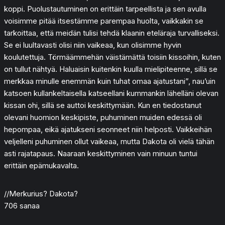
koppi. Puolustautuminen on erittäin tarpeellista ja sen avulla
voisimme pitää itsestämme parempaa huolta, vaikkakin se
tarkoittaa, että meidän tulisi tehdä klaanin eteläraja turvalliseksi.
Se ei luultavasti olisi niin vaikeaa, kun olisimme hyvin
koulutettuja. Törmäämmehän väistämättä toisiin kissoihin, kuten
on tullut nähtyä. Haluaisin kuitenkin kuulla mielipiteenne, sillä se
merkkaa minulle enemmän kuin tuhat omaa ajatustani”, nau’uin
katsoen kullankeltaisella katseellani kummankin lähelläni olevan
kissan ohi, sillä se auttoi keskittymään. Kun en tiedostanut
olevani huomion keskipiste, puhuminen muiden edessä oli
hepompaa, eikä ajatukseni seonneet niin helposti. Vaikkeihän
veljelleni puhuminen ollut vaikeaa, mutta Dakota oli vielä tähän
asti rajatapaus. Naaraan keskittyminen vain minuun tuntui
erittäin epämukavalta.
//Merkurius? Dakota?
706 sanaa