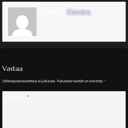
Author:
Elandra
Vastaa
Sähköpostiosoitettasi ei julkaista.
Pakolliset kentät on merkitty
*
Kommentti
*