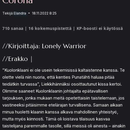
Tekijä
Elandra
18.11.2022 8:25
710 sanaa | 16 kokemuspistettä | KP-boosti ei käytössä
//Kirjoittaja: Lonely Warrior
//Erakko |
”Kuolonklaani ei ole usein tekemisissä kaltaistenne kanssa. Te
olette vielä niin nuoria, että kenties Punatähti haluaa pitää
teidätkin turvassa”, Liekkihännäksi osoittautunut kissa kertoi.
Olimme saaneet Kuolonklaanin johtajalta epätavallisen
tarjouksen, jonka mukaan meitä opetettaisiin taistelemaan, jos
vastineeksi pitäisimme etelärajan turvallisena. Samaan aikaan
minua huoletti klaanin kanssa alkava mahdollinen yhteistyö,
mutta myös kiinnosti. Tämä oli loistava tilaisuus kasvaa
taistelijana paremmalle tasolle, sillä meissä oli ainesta – ainakin