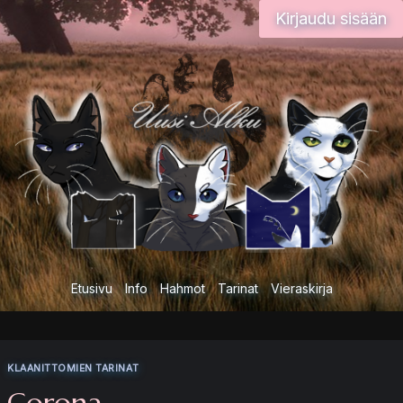
Siirry
Kirjaudu sisään
sisältöön
Etusivu
Info
Hahmot
Tarinat
Vieraskirja
KLAANITTOMIEN TARINAT
Corona