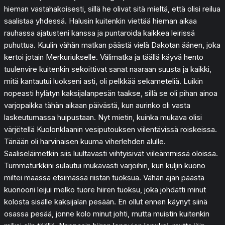
hieman vastahakoisesti, sillä he olivat sitä mieltä, että olisi reilua
saalistaa yhdessä. Halusin kuitenkin viettää hieman aikaa
rauhassa ajatusteni kanssa ja puntaroida kaikkea leirissä
puhuttua. Kuulin vähän matkan päästä vielä Dakotan äänen, joka
kertoi jotain Merkuriukselle. Välimatka ja täällä käyvä hento
tuulenvire kuitenkin sekoittivat sanat naaraan suusta ja kaikki,
mitä kantautui luokseni asti, oli pelkkää sekameteliä. Luikin
nopeasti hylätyn kaksijalanpesän taakse, sillä se oli pihan ainoa
varjopaikka tähän aikaan päivästä, kun aurinko oli vasta
laskeutumassa huipustaan. Nyt mietin, kuinka mukava olisi
värjötellä Kuolonklaanin vesiputouksen viilentävissä roiskeissa.
Tänään oli harvinaisen kuuma viherlehden alulle.
Saaliseläimetkin siis luultavasti viihtyisivät viileämmissä oloissa.
Tummaturkkini sulautui mukavasti varjoihin, kun kuljin kuono
miltei maassa etsimässä riistan tuoksua. Vähän ajan päästä
kuonooni leijui melko tuore hiiren tuoksu, joka johdatti minut
kolosta sisälle kaksijalan pesään. En ollut ennen käynyt siinä
osassa pesää, jonne kolo minut johti, mutta muistin kuitenkin