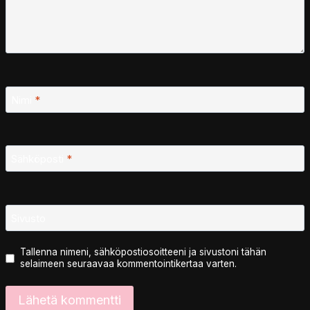
Nimi
*
Sähköposti
*
Sivusto
Tallenna nimeni, sähköpostiosoitteeni ja sivustoni tähän
selaimeen seuraavaa kommentointikertaa varten.