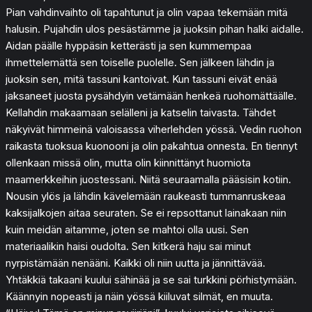
Pian vahdinvaihto oli tapahtunut ja olin vapaa tekemään mitä
halusin. Pujahdin ulos pesästämme ja juoksin pihan halki aidalle.
Aidan päälle hyppäsin ketterästi ja sen kummempaa
ihmettelemättä sen toiselle puolelle. Sen jälkeen lähdin ja
juoksin sen, mitä tassuni kantoivat. Kun tassuni eivät enää
jaksaneet juosta pysähdyin vetämään henkeä ruohomättäälle.
Kellahdin makaamaan selälleni ja katselin taivasta. Tähdet
näkyivät himmeinä valoisassa viherlehden yössä. Vedin ruohon
raikasta tuoksua kuonooni ja olin pakahtua onnesta. En tiennyt
ollenkaan missä olin, mutta olin kiinnittänyt huomiota
maamerkkeihin juostessani. Niitä seuraamalla pääsisin kotiin.
Nousin ylös ja lähdin kävelemään raukeasti tummanruskeaa
kaksijalkojen aitaa seuraten. Se ei repsottanut lainakaan niin
kuin meidän aitamme, joten se mahtoi olla uusi. Sen
materiaalikin haisi oudolta. Sen kitkerä haju sai minut
nyrpistämään nenääni. Kaikki oli niin uutta ja jännittävää.
Yhtäkkiä takaani kuului sähinää ja se sai turkkini pörhistymään.
Käännyin nopeasti ja näin yössä kiiluvat silmät, en muuta.