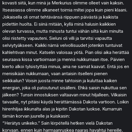
kovasti siitä, kun minä ja Merkurius olimme olleet vain kaksin.
Itseasiassa olimme alkaneet toimia miltei jopa kuin pieni klaani.
Jokaisella oli omat tehtävänsä riippuen päivästä ja kaikista
pidettiin huolta. Ei siinä mitään, kyllä minä halusin kaikkien
olevan turvassa, mutta minusta tuntui vähän siltä kuin minulta
olisi riistetty vapauteni. Sieluni oli villi ja tarvitsi vapautta
selviytyäkseen. Kaikki nämä velvollisuudet jotenkin tuntuivat
kahlehtivan minut. Katselin valoisaa yötä. Pian olisi aika herättää
seuraava kissa vartioimaan ja mennä nukkumaan itse. Päivien
kierto alkoi tylsistyttää minua, aina ne samat kaavat. Entä jos en
menisikään nukkumaan, vaan antaisin itselleni pienen
seikkailun? Voisin juosta minne tahtoisin ja kuluttaa kaiken
energian, joka oli patoutunut sisälleni. Ehkä saisin nukuttua sen
jälkeen? Tunsin innostuksen valtaavan minut hiljalleen. Vilkaisin
taivaalle, nyt pitäisi käydä herättämässä Dakota vartioon. Loikin
hiirenhiljaa ikkunalta alas ja kipitin Dakotan luokse. Kumarruin
tämän korvan juurelle ja kuiskasin:
“Herätys unikeko.” Sain lörpötellä hetken vielä Dakotan
korvaan, ennen kuin harmaanruskea naaras havahtui hereille.