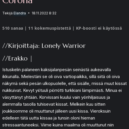
Tekijä
Elandra
18.11.2022 8:32
510 sanaa | 11 kokemuspistettä | KP-boosti ei käytössä
//Kirjoittaja: Lonely Warrior
//Erakko |
Istuskelin palaneen kaksijalanpesän seinästä aukeavalla
ikkunalla. Mielestäni se oli oiva vartiopaikka, sillä siitä oli oiva
näkymä sekä pesän ulkopuolelle, että sisälle, missä muut kissat
nukkuivat. Kevyt yötuuli pörrötti turkkiani lämpimästi. Minua ei
väsyttänyt yhtään. Korvissani kuului vain yönhiljaisuus ja
alemmalla tasolla tuhisevat kissat. Melkein kuu sitten
joukkoomme oli muuttanut jälleen uusi kissa. Vieroksuin
edelleen tätä uutta kissaa ja tunsin oloni hieman
stressaantuneeksi. Viime kuina maailma oli muuttunut niin