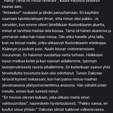
“Häivy! Tämä on minun reviiriäni”, kuului varjoista sihisevä
naaras ääni.
“Anteeksi!” naukaisin ja lähdin peruuttamaan. En käyttäisi
saamiani taistelutaitojani ilman, että minun olisi pakko. Ja
varsinkin, kun emme olleet lähelläkään Kuolonklaanin aluetta,
minun ei tarvitsisi häätää tätä kissaa. Tämä oli hänen alueensa ja
ymmärsin miksi hän hääsi minua. Olin uhka hänelle yhtä lailla,
kuin ne kissat meille, jotka uhkasivat Kuolonklaanin etelärajaa.
Käännyin ja juoksin pois. Kuulin kissan voitonriemuisen
mourunnan. En halunnut vuodattaa verta turhaan. Hölkkäsin
lopun matkaa kotiin ja kun saavuin aidallemme, työnnyin
lautojenvärisestä raosta pihallemme. En kuitenkaan saanut yhtä
tervetullutta toivotusta kuin olisi odottanut. Tunsin Dakotan
terävät kynnet niskassani, kun hän painoi minua maahan
ylivoimaisena yllätysmomenttinsa ansiosta. Hän sähähti jotain
minulle, ennen kuin tunnisti minut.
“En toivoisi olevani kukaan, joka uhkaisi meitä sinun
vahtivuorollasi”, naureskelin hyväntuulisesti, “Pakko sanoa, en
kuullut sinua yhtään.” Dakotan silmät tuikkivat valkenevassa