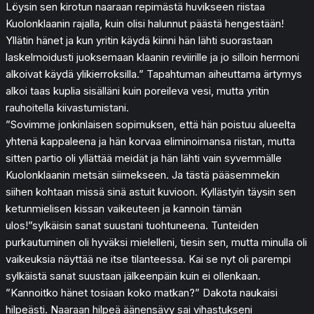
Löysin sen kirotun naaraan repimästä huvikseen riistaa
Kuolonklaanin rajalla, kuin olisi halunnut päästä hengestään!
Yllätin hänet ja kun yritin käydä kiinni hän lähti suorastaan
laskelmoidusti juoksemaan klaanin reviirille ja jo silloin hermoni
alkoivat käydä ylikierroksilla.” Tapahtuman aiheuttama ärtymys
alkoi taas kuplia sisälläni kuin poreileva vesi, mutta yritin
rauhoitella kiivastumistani.
”Sovimme jonkinlaisen sopimuksen, että hän poistuu alueelta
yhtenä kappaleena ja hän korvaa eliminoimansa riistan, mutta
sitten partio oli yllättää meidät ja hän lähti vain syvemmälle
Kuolonklaanin metsän siimekseen. Ja tästä pääsemmekin
siihen kohtaan missä sinä astuit kuvioon. Kyllästyin täysin sen
ketunmielisen kissan vaikeuteen ja kannoin tämän
ulos!”sylkäisin sanat suustani tuohtuneena. Tunteiden
purkautuminen oli hyväksi mielelleni, tiesin sen, mutta minulla oli
vaikeuksia näyttää ne itse tilanteessa. Kai se nyt oli parempi
sylkäistä sanat suustaan jälkeenpäin kuin ei ollenkaan.
”Kannoitko hänet tosiaan koko matkan?” Dakota naukaisi
hilpeästi. Naaraan hilpeä äänensävy sai vihastukseni