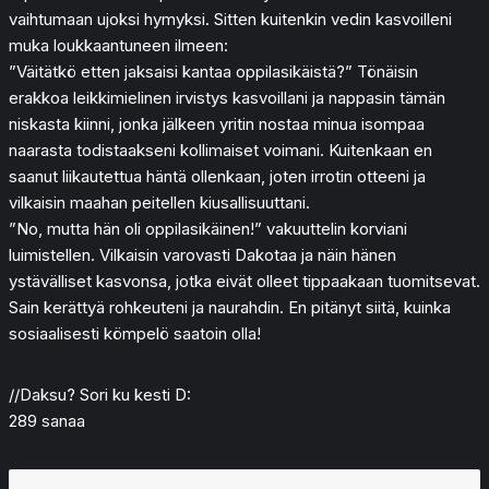
vaihtumaan ujoksi hymyksi. Sitten kuitenkin vedin kasvoilleni
muka loukkaantuneen ilmeen:
”Väitätkö etten jaksaisi kantaa oppilasikäistä?” Tönäisin
erakkoa leikkimielinen irvistys kasvoillani ja nappasin tämän
niskasta kiinni, jonka jälkeen yritin nostaa minua isompaa
naarasta todistaakseni kollimaiset voimani. Kuitenkaan en
saanut liikautettua häntä ollenkaan, joten irrotin otteeni ja
vilkaisin maahan peitellen kiusallisuuttani.
”No, mutta hän oli oppilasikäinen!” vakuuttelin korviani
luimistellen. Vilkaisin varovasti Dakotaa ja näin hänen
ystävälliset kasvonsa, jotka eivät olleet tippaakaan tuomitsevat.
Sain kerättyä rohkeuteni ja naurahdin. En pitänyt siitä, kuinka
sosiaalisesti kömpelö saatoin olla!
//Daksu? Sori ku kesti D:
289 sanaa