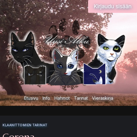
Siirry
Kirjaudu sisään
sisältöön
Etusivu
Info
Hahmot
Tarinat
Vieraskirja
KLAANITTOMIEN TARINAT
Corona