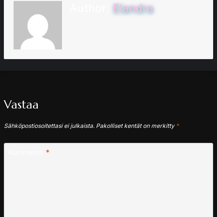
Author:
Elandra
Vastaa
Sähköpostiosoitettasi ei julkaista.
Pakolliset kentät on merkitty
*
Kommentti
*