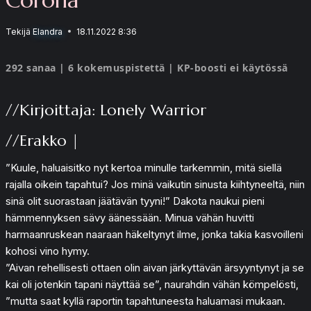
Tekijä
Elandra
18.11.2022 8:36
292 sanaa | 6 kokemuspistettä | KP-boosti ei käytössä
//Kirjoittaja: Lonely Warrior
//Erakko |
”Kuule, haluaisitko nyt kertoa minulle tarkemmin, mitä siellä
rajalla oikein tapahtui? Jos minä vaikutin sinusta kiihtyneeltä, niin
sinä olit suorastaan jäätävän tyyni!” Dakota naukui pieni
hämmennyksen sävy äänessään. Minua vähän huvitti
harmaanruskean naaraan häkeltynyt ilme, jonka takia kasvoilleni
kohosi vino hymy.
”Aivan rehellisesti ottaen olin aivan järkyttävän ärsyyntynyt ja se
kai oli jotenkin tapani näyttää se”, naurahdin vähän kömpelösti,
”mutta saat kyllä raportin tapahtuneesta haluamasi mukaan.