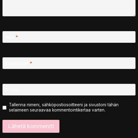
Nimi
*
Sähköposti
*
Sivusto
Tallenna nimeni, sähköpostiosoitteeni ja sivustoni tähän
selaimeen seuraavaa kommentointikertaa varten.