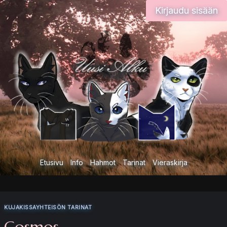
Siirry
Kirjaudu sisään
sisältöön
Etusivu
Info
Hahmot
Tarinat
Vieraskirja
KUJAKISSAYHTEISÖN TARINAT
Cosmos