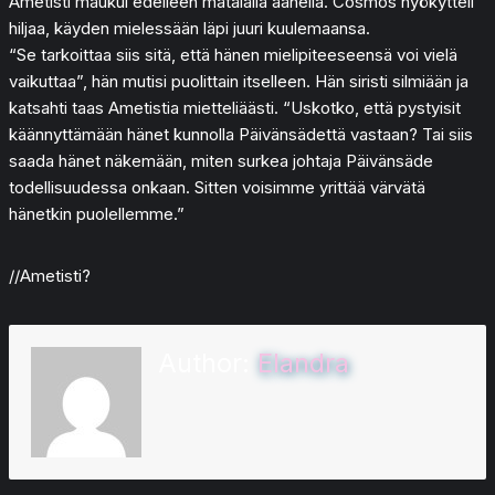
Ametisti maukui edelleen matalalla äänellä. Cosmos nyökytteli
hiljaa, käyden mielessään läpi juuri kuulemaansa.
“Se tarkoittaa siis sitä, että hänen mielipiteeseensä voi vielä
vaikuttaa”, hän mutisi puolittain itselleen. Hän siristi silmiään ja
katsahti taas Ametistia mietteliäästi. “Uskotko, että pystyisit
käännyttämään hänet kunnolla Päivänsädettä vastaan? Tai siis
saada hänet näkemään, miten surkea johtaja Päivänsäde
todellisuudessa onkaan. Sitten voisimme yrittää värvätä
hänetkin puolellemme.”
//Ametisti?
Author:
Elandra