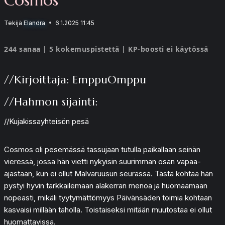
Tekijä
Elandra
6.1.2025 11:45
244 sanaa | 5 kokemuspistettä | KP-boosti ei käytössä
//Kirjoittaja: EmppuOmppu
//Hahmon sijainti:
//Kujakissayhteisön pesä
Cosmos oli pesemässä tassujaan tutulla paikallaan seinän
vieressä, jossa hän vietti nykyisin suurimman osan vapaa-
ajastaan, kun ei ollut Malvaruusun seurassa. Tästä kohtaa hän
pystyi hyvin tarkkailemaan alakerran menoa ja huomaamaan
nopeasti, mikäli tyytymättömyys Päivänsäden toimia kohtaan
kasvaisi millään taholla. Toistaiseksi mitään muutostaa ei ollut
huomattavissa.