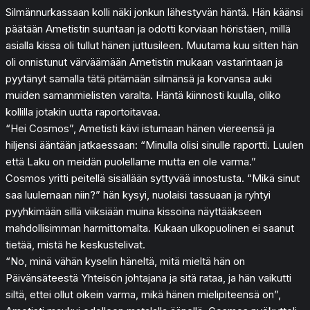
Silmännurkassaan kolli näki jonkun lähestyvän häntä. Hän käänsi
päätään Ametistin suuntaan ja odotti korviaan höristäen, millä
asialla kissa oli tullut hänen juttusileen. Muutama kuu sitten hän
oli onnistunut värväämään Ametistin mukaan vastarintaan ja
pyytänyt samalla tätä pitämään silmänsä ja korvansa auki
muiden samanmielisten varalta. Häntä kiinnosti kuulla, oliko
kollilla jotakin uutta raportoitavaa.
“Hei Cosmos”, Ametisti kävi istumaan hänen viereensä ja
hiljensi ääntään jatkaessaan: “Minulla olisi sinulle raportti. Luulen
että Laku on meidän puolellame mutta en ole varma.”
Cosmos yritti peitellä sisällään syttyvää innostusta. “Mikä sinut
saa luulemaan niin?” hän kysyi, nuolaisi tassuaan ja ryhtyi
pyyhkimään sillä viiksiään muina kissoina näyttääkseen
mahdollisimman harmittomalta. Kukaan ulkopuolinen ei saanut
tietää, mistä he keskustelivat.
“No, minä vähän kyselin häneltä, mitä mieltä hän on
Päivänsäteestä Yhteisön johtajana ja sitä rataa, ja hän vaikutti
siltä, ettei ollut oikein varma, mikä hänen mielipiteensä on”,