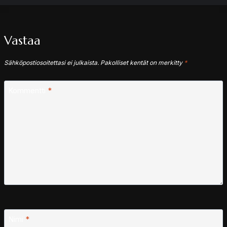
Vastaa
Sähköpostiosoitettasi ei julkaista.
Pakolliset kentät on merkitty
*
Kommentti
*
Nimi
*