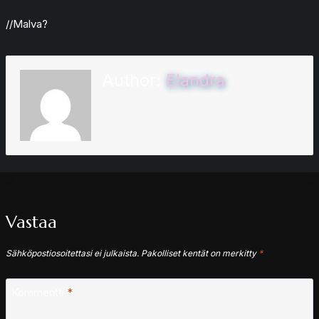
//Malva?
Author:
Elandra
Vastaa
Sähköpostiosoitettasi ei julkaista.
Pakolliset kentät on merkitty
*
Kommentti
*