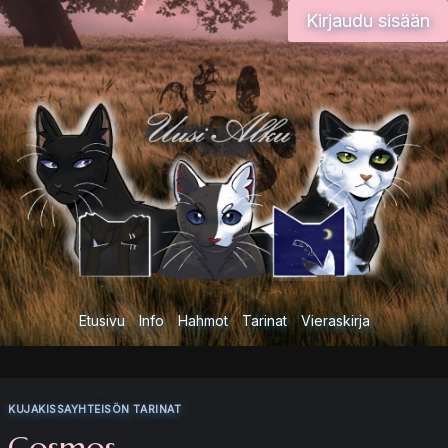
Siirry
Kirjaudu sisään
sisältöön
Etusivu
Info
Hahmot
Tarinat
Vieraskirja
KUJAKISSAYHTEISÖN TARINAT
Cosmos