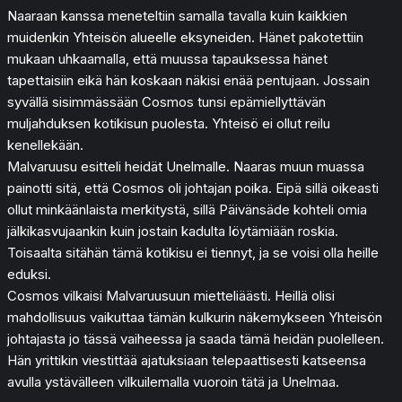
Naaraan kanssa meneteltiin samalla tavalla kuin kaikkien
muidenkin Yhteisön alueelle eksyneiden. Hänet pakotettiin
mukaan uhkaamalla, että muussa tapauksessa hänet
tapettaisiin eikä hän koskaan näkisi enää pentujaan. Jossain
syvällä sisimmässään Cosmos tunsi epämiellyttävän
muljahduksen kotikisun puolesta. Yhteisö ei ollut reilu
kenellekään.
Malvaruusu esitteli heidät Unelmalle. Naaras muun muassa
painotti sitä, että Cosmos oli johtajan poika. Eipä sillä oikeasti
ollut minkäänlaista merkitystä, sillä Päivänsäde kohteli omia
jälkikasvujaankin kuin jostain kadulta löytämiään roskia.
Toisaalta sitähän tämä kotikisu ei tiennyt, ja se voisi olla heille
eduksi.
Cosmos vilkaisi Malvaruusuun mietteliäästi. Heillä olisi
mahdollisuus vaikuttaa tämän kulkurin näkemykseen Yhteisön
johtajasta jo tässä vaiheessa ja saada tämä heidän puolelleen.
Hän yrittikin viestittää ajatuksiaan telepaattisesti katseensa
avulla ystävälleen vilkuilemalla vuoroin tätä ja Unelmaa.