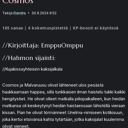
Tekijä
Elandra
30.9.2024 9:52
165 sanaa | 4 kokemuspistettä | KP-boosti ei käytössä
//Kirjoittaja: EmppuOmppu
//Hahmon sijainti:
//Kujakissayhteisön kaksijalkala
Cosmos ja Malvaruusu olivat lähteneet ulos pesästä
haukkaamaan happea, sillä tunkkaisen ilman haistelu tukki kaikki
hengitystiet. He olivat olleet matkalla piilopaikalleen, kun heidän
matkansa oli keskeytynyt heidän haistaessaan lähistöllä vieraan
kissan. Pian he olivat törmänneet Unelma-nimiseen kotikisuun,
joka kertoi etsivänsä kahta tytärtään, jotka kaksijalat kuulemma
olivat vieneet.