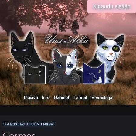
Siirry
Kirjaudu sisään
sisältöön
Etusivu
Info
Hahmot
Tarinat
Vieraskirja
KUJAKISSAYHTEISÖN TARINAT
Cosmos