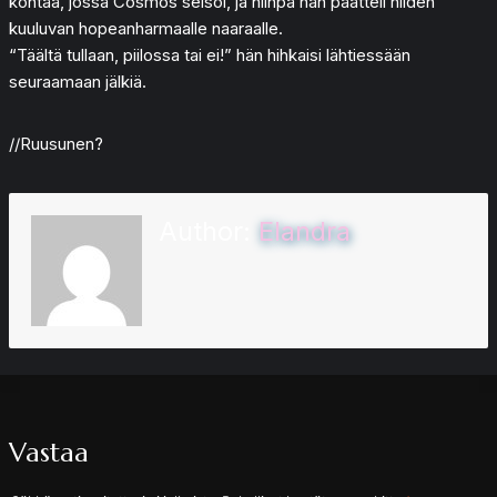
kohtaa, jossa Cosmos seisoi, ja niinpä hän päätteli niiden
kuuluvan hopeanharmaalle naaraalle.
“Täältä tullaan, piilossa tai ei!” hän hihkaisi lähtiessään
seuraamaan jälkiä.
//Ruusunen?
Author:
Elandra
Vastaa