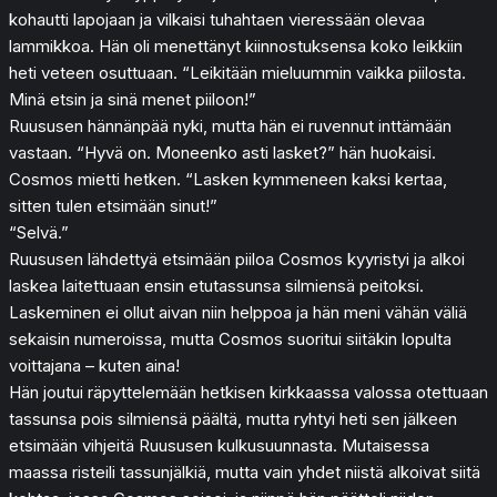
kohautti lapojaan ja vilkaisi tuhahtaen vieressään olevaa
lammikkoa. Hän oli menettänyt kiinnostuksensa koko leikkiin
heti veteen osuttuaan. “Leikitään mieluummin vaikka piilosta.
Minä etsin ja sinä menet piiloon!”
Ruususen hännänpää nyki, mutta hän ei ruvennut inttämään
vastaan. “Hyvä on. Moneenko asti lasket?” hän huokaisi.
Cosmos mietti hetken. “Lasken kymmeneen kaksi kertaa,
sitten tulen etsimään sinut!”
“Selvä.”
Ruususen lähdettyä etsimään piiloa Cosmos kyyristyi ja alkoi
laskea laitettuaan ensin etutassunsa silmiensä peitoksi.
Laskeminen ei ollut aivan niin helppoa ja hän meni vähän väliä
sekaisin numeroissa, mutta Cosmos suoritui siitäkin lopulta
voittajana – kuten aina!
Hän joutui räpyttelemään hetkisen kirkkaassa valossa otettuaan
tassunsa pois silmiensä päältä, mutta ryhtyi heti sen jälkeen
etsimään vihjeitä Ruususen kulkusuunnasta. Mutaisessa
maassa risteili tassunjälkiä, mutta vain yhdet niistä alkoivat siitä