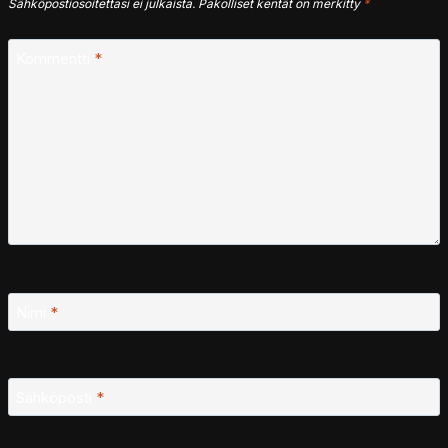
Sähköpostiosoitettasi ei julkaista.
Pakolliset kentät on merkitty
*
Kommentti
*
Nimi
*
Sähköposti
*