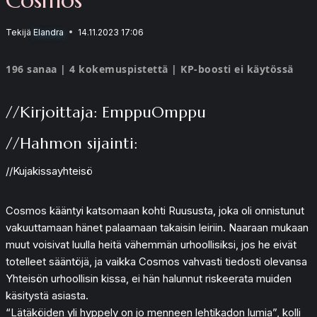
Tekijä
Elandra
14.11.2023 17:06
196 sanaa | 4 kokemuspistettä | KP-boosti ei käytössä
//Kirjoittaja: EmppuOmppu
//Hahmon sijainti:
//Kujakissayhteisö
Cosmos kääntyi katsomaan kohti Ruususta, joka oli onnistunut
vakuuttamaan hänet palaamaan takaisin leiriin. Naaraan mukaan
muut voisivat luulla heitä vähemmän urhoollisiksi, jos he eivät
totelleet sääntöjä, ja vaikka Cosmos vahvasti tiedosti olevansa
Yhteisön urhoollisin kissa, ei hän halunnut riskeerata muiden
käsitystä asiasta.
“Lätäköiden yli hyppely on jo menneen lehtikadon lumia”, kolli