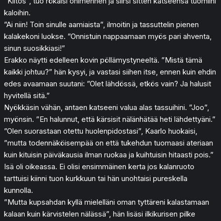
”Kiitos”, tuo rökäisi ohimennen ja siirsi sitten katseensa tuomiini
kaloihin.
”Ai niin! Toin sinulle aamiaista”, ilmoitin ja tassuttelin pienen
kalakekoni luokse. ”Onnistuin nappaamaan myös pari ahventa,
sinun suosikkiasi!”
Erakko näytti edelleen kovin pöllämystyneeltä. ”Mistä tämä
kaikki johtuu?” hän kysyi, ja vastasi siihen itse, ennen kuin ehdin
edes avaamaan suutani: ”Olet lähdössä, etkös vain? Ja halusit
hyvitellä sitä.”
Nyökkäsin vähän, antaen katseeni valua alas tassuihini. ”Joo”,
myönsin. ”En halunnut, että kärsisit nälänhätää heti lähdettyäni.”
”Olen suorastaan otettu huolenpidostasi”, Kaarlo huokaisi,
”mutta todennäköisempää on että tukehdun tuomaasi ateriaan
kuin kituisin päiväkausia ilman ruokaa ja kuihtuisin hitaasti pois.”
Isä oli oikeassa. Ei olisi ensimmäinen kerta jos kalanruoto
tarttuisi kiinni tuon kurkkuun tai hän unohtaisi pureskella
kunnolla.
”Mutta kupsahdan kyllä mielelläni oman tyttäreni kalastamaan
kalaan kuin kärvistelen nälässä”, hän lisäsi ilkikurisen pilke