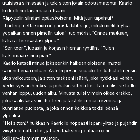
utuisissa silmissään ja teki sitten jotain odottamatonta: Kaarlo
kurkotti nuolaisemaan otsaani.
Räpyttelin silmiäni epäuskoisena. Mitä juuri tapahtui?
”Luulenpa että sinun on parasta lähteä jo, mikäli mielit löytää
yöpaikan ennen pimeän tuloa”, tuo mörisi. ”Onnea matkaan,
kakara, tee isästäsi ylpeä.”
”Sen teen”, lupasin ja korjasin hieman ryhtiäni. ”Tulen
katsomaan sinua pian.”
Kaarlo katseli minua jokseenkin haikean oloisena, muttei
sanonut enää mitään. Astelin pesän suuaukolle, katsahdin ensin
ulos valkeuteen, ja sitten taakseni isääni, joka nyökkäsi vähän.
Vedin syvään henkeä ja puhalsin sitten ulos. Tämä olisi se hetki:
vanhan loppu, uuden alku. Minusta tulisi viimein oikea erakko,
joka saalistaisi vain itselleen ja taistelisi oman reviirinsä ja
kunniansa puolesta, ja joka ennen kaikkea tekisi isänsä
ylpeäksi.
”Hei sitten!” huikkasin Kaarlolle nopeasti lapani ylitse ja pujahdin
viivyttelemättä ulos, jättäen taakseni pentuaikojeni
kallisarvoisimman muiston.