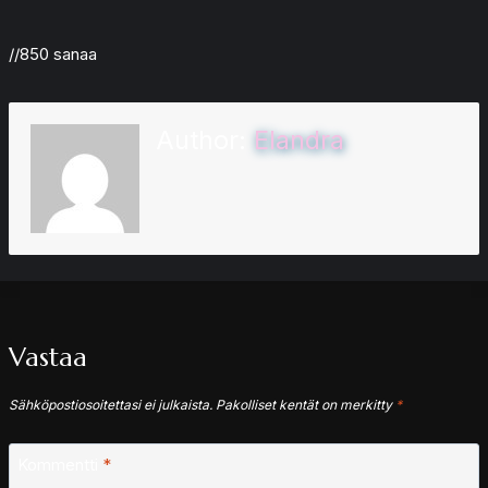
//850 sanaa
Author:
Elandra
Vastaa
Sähköpostiosoitettasi ei julkaista.
Pakolliset kentät on merkitty
*
Kommentti
*