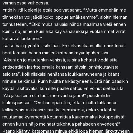
varhaisessa vaiheessa.
Yritin hillitä kieleni ja etsiä sopivat sanat. ”Mutta emmehän me
tännekään voi jäädä koko loppuelämäksemme”, aloitin hieman
tunnustellen. ”Etkö muka haluaisi nähdä maailmaa vielä ennen
kuin… no, ennen kuin aika käy vähäiseksi ja vuolaammat virrat
kutsuvat luokseen.”
Isä se vain pyöritteli silmiään. En selvästikään ollut onnistunut
herättämään hänen mielenkiintoaan myyntipuheellani.
”Aikani on jo muutenkin vähissä, ja sinä kehtaat viedä siitä
entisestään jaarittelemalla kanssani täysin jonninjoutavista
asioista”, kolli niiskaisi nenäänsä loukkaantuneena ja käänsi
minulle selkänsä. Purin huulta närkästyneenä. Että hän osasikin
käydä rasittavaksi kun sille päälle sattui. En voinut sietää sitä.
”Älä jaksa aina olla tuollainen vanha jäärä!” puuskahdin
kiukuspäissäni. ”On ihan epäreilua, että minulta tuhlaantuu
kallisarvoista aikaani sinun kaitsemiseesi, enkä voi lähteä
muutamaa kymmentä ketunmittaa kauemmaksi kotopesästä
ennen kuin sinä jo meinaat tukehtua pahaiseen ahveneen!”
Kaarlo kääntyi katsomaan minua ehkä jopa hieman järkyttyneen