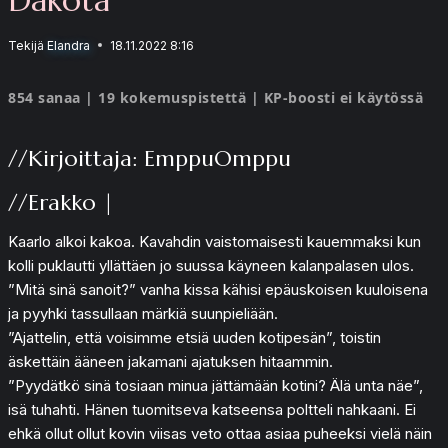
Tekijä
Elandra
18.11.2022 8:16
854 sanaa | 19 kokemuspistettä | KP-boosti ei käytössä
//Kirjoittaja: EmppuOmppu
//Erakko |
Kaarlo alkoi kakoa. Kavahdin vaistomaisesti kauemmaksi kun
kolli puklautti yllättäen jo suussa käyneen kalanpalasen ulos.
”Mitä sinä sanoit?” vanha kissa kähisi epäuskoisen kuuloisena
ja pyyhki tassullaan märkiä suunpieliään.
”Ajattelin, että voisimme etsiä uuden kotipesän”, toistin
äskettäin ääneen jakamani ajatuksen hitaammin.
”Pyydätkö sinä tosiaan minua jättämään kotini? Älä unta näe”,
isä tuhahti. Hänen tuomitseva katseensa poltteli nahkaani. Ei
ehkä ollut ollut kovin viisas veto ottaa asiaa puheeksi vielä näin