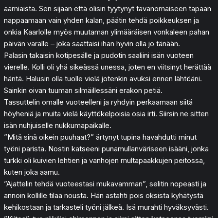
aamiaista. Sen sijaan että olisin tyytynyt tavanomaiseen tapaan
nappaamaan vain yhden kalan, päätin tehdä poikkeuksen ja
onkia Kaarlolle myös muutaman ylimääräisen vonkaleen pahan
päivän varalle – joka saattaisi ihan hyvin olla jo tänään.
Palasin takaisin kotipesälle ja pudotin saaliini isän vuoteen
vierelle. Kolli oli yhä sikeässä unessa, joten en viitsinyt herättää
häntä. Halusin olla tuolle vielä jotenkin avuksi ennen lähtöäni.
Sainkin oivan tuuman silmäillessäni erakon petiä.
Tassuttelin omalle vuoteelleni ja ryhdyin perkaamaan siitä
höyheniä ja muita vielä käyttökelpoisia osia irti. Siirsin ne sitten
isän nuhjuiselle nukkumapaikalle.
”Mitä sinä oikein puuhaat?” ärtynyt tupina havahdutti minut
työni parista. Nostin katseeni punamullanväriseen isääni, jonka
turkki oli kuivien lehtien ja vanhojen multapaakkujen peitossa,
kuten joka aamu.
”Ajattelin tehdä vuoteestasi mukavamman”, selitin nopeasti ja
annoin kollille tilaa nousta. Hän astahti pois oksista kyhätystä
kehikostaan ja tarkasteli työni jälkeä. Isä murahti hyväksyvästi.