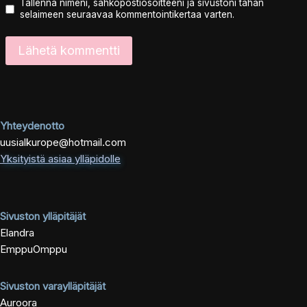
Tallenna nimeni, sähköpostiosoitteeni ja sivustoni tähän
selaimeen seuraavaa kommentointikertaa varten.
Yhteydenotto
uusialkurope@hotmail.com
Yksityistä asiaa ylläpidolle
Sivuston ylläpitäjät
Elandra
EmppuOmppu
Sivuston varaylläpitäjät
Auroora