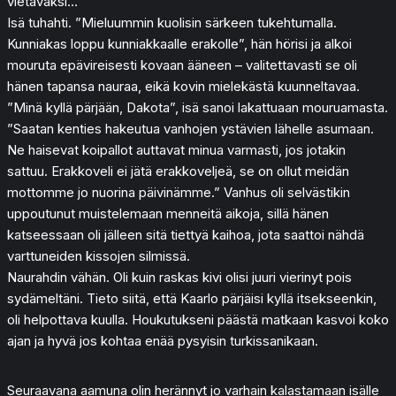
vietäväksi…”
Isä tuhahti. ”Mieluummin kuolisin särkeen tukehtumalla.
Kunniakas loppu kunniakkaalle erakolle”, hän hörisi ja alkoi
mouruta epävireisesti kovaan ääneen – valitettavasti se oli
hänen tapansa nauraa, eikä kovin mielekästä kuunneltavaa.
”Minä kyllä pärjään, Dakota”, isä sanoi lakattuaan mouruamasta.
”Saatan kenties hakeutua vanhojen ystävien lähelle asumaan.
Ne haisevat koipallot auttavat minua varmasti, jos jotakin
sattuu. Erakkoveli ei jätä erakkoveljeä, se on ollut meidän
mottomme jo nuorina päivinämme.” Vanhus oli selvästikin
uppoutunut muistelemaan menneitä aikoja, sillä hänen
katseessaan oli jälleen sitä tiettyä kaihoa, jota saattoi nähdä
varttuneiden kissojen silmissä.
Naurahdin vähän. Oli kuin raskas kivi olisi juuri vierinyt pois
sydämeltäni. Tieto siitä, että Kaarlo pärjäisi kyllä itsekseenkin,
oli helpottava kuulla. Houkutukseni päästä matkaan kasvoi koko
ajan ja hyvä jos kohtaa enää pysyisin turkissanikaan.
Seuraavana aamuna olin herännyt jo varhain kalastamaan isälle