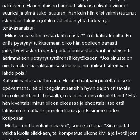
näköisenä. Hänen utuisen harmaat silmänsä olivat levinneet
suuriksi ja tämä aukoi suutaan, ihan kuin hän olisi valmistautunut
iskemään takaisin jotakin vähintään yhtä törkeää ja
teräväsanaista.
”Mikäs sinua sitten estää lähtemästä?” kolli kähisi lopulta. En
enää pystynyt tulkitsemaan oliko hän edelleen pahasti
järkyttynyt äskettäisestä purkautumisestani vai ihan yleisesti
äärimmäisen pettynyt tyttärensä käytökseen. ”Jos sinusta on
niin kamala elää rakkaan isäsi kanssa, niin mikset sitten vain
lähde pois.”
Katsoin häntä sanattomana. Heilutin häntääni puolelta toiselle
epävarmana. Isä oli reagoinut sanoihin hyvin paljon eri tavalla
kuin olin olettanut. Toisaalta, mitä minä edes olin olettanut? Että
hän kivahtaisi minun olleen oikeassa ja ehdottaisi itse että
lähtisimme matkalle jonnekin kauas ja etsisimme uuden
kotipesän.
”Mutta… mutta enhän minä voi”, sopersin hiljaa. ”Sinä saatat
vaikka kuolla silakkaan, tai kompastua ulkona kivillä ja livetä joen