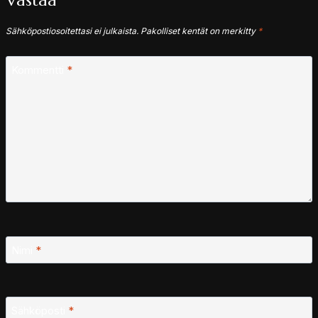
Vastaa
Sähköpostiosoitettasi ei julkaista.
Pakolliset kentät on merkitty
*
Kommentti
*
Nimi
*
Sähköposti
*