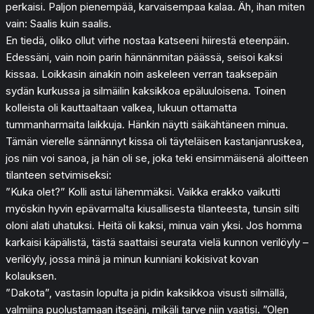
perkaisi. Paljon pienempää, karvaisempaa kalaa. Äh, ihan miten
vain: Saalis kuin saalis.
En tiedä, oliko ollut virhe nostaa katseeni hiirestä eteenpäin.
Edessäni, vain noin parin hännänmitan päässä, seisoi kaksi
kissaa. Loikkasin ainakin noin askeleen verran taaksepäin
sydän kurkussa ja silmäilin kaksikkoa epäluuloisena. Toinen
kolleista oli kauttaaltaan valkea, lukuun ottamatta
tummanharmaita laikkuja. Hänkin näytti säikähtäneen minua.
Tämän vierelle sännännyt kissa oli täyteläisen kastanjanruskea,
jos niin voi sanoa, ja hän oli se, joka teki ensimmäisenä aloitteen
tilanteen setvimiseksi:
”Kuka olet?” Kolli astui lähemmäksi. Vaikka erakko vaikutti
myöskin hyvin epävarmalta kiusallisesta tilanteesta, tunsin silti
oloni alati uhatuksi. Heitä oli kaksi, minua vain yksi. Jos homma
karkaisi käpälistä, tästä saattaisi seurata vielä kunnon verilöyly –
verilöyly, jossa minä ja minun kunniani kokisivat kovan
kolauksen.
”Dakota”, vastasin lopulta ja pidin kaksikkoa visusti silmällä,
valmiina puolustamaan itseäni, mikäli tarve niin vaatisi. ”Olen