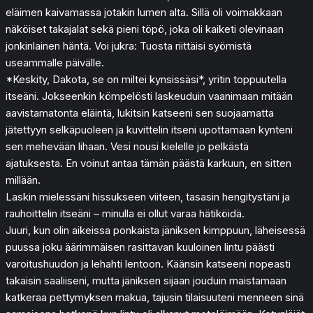
eläimen kaivamassa jotakin lumen alta. Sillä oli voimakkaan
näköiset takajalat sekä pieni töpö, joka oli kaiketi olevinaan
jonkinlainen häntä. Voi jukra: Tuosta riittäisi syömistä
useammalle päivälle.
*Keskity, Dakota, se on miltei kynsissäsi*, yritin toppuutella
itseäni. Jokseenkin kömpelösti laskeuduin vaanimaan mitään
aavistamatonta eläintä, lukitsin katseeni sen suojaamatta
jätettyyn selkäpuoleen ja kuvittelin itseni upottamaan kynteni
sen mehevään lihaan. Vesi nousi kielelle jo pelkästä
ajatuksesta. En voinut antaa tämän päästä karkuun, en sitten
millään.
Laskin mielessäni hissukseen viiteen, tasasin hengitystäni ja
rauhoittelin itseäni – minulla ei ollut varaa hätiköidä.
Juuri, kun olin aikeissa ponkaista jäniksen kimppuun, läheisessä
puussa joku äärimmäisen rasittavan kuuloinen lintu päästi
varoitushuudon ja lehahti lentoon. Käänsin katseeni nopeasti
takaisin saaliiseni, mutta jäniksen sijaan jouduin maistamaan
katkeraa pettymyksen makua, tajusin tilaisuuteni menneen sinä