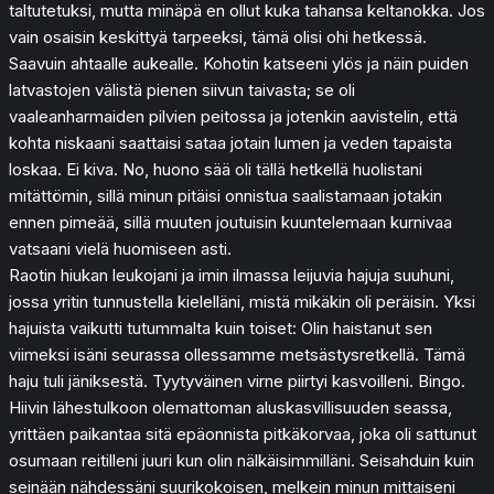
taltutetuksi, mutta minäpä en ollut kuka tahansa keltanokka. Jos
vain osaisin keskittyä tarpeeksi, tämä olisi ohi hetkessä.
Saavuin ahtaalle aukealle. Kohotin katseeni ylös ja näin puiden
latvastojen välistä pienen siivun taivasta; se oli
vaaleanharmaiden pilvien peitossa ja jotenkin aavistelin, että
kohta niskaani saattaisi sataa jotain lumen ja veden tapaista
loskaa. Ei kiva. No, huono sää oli tällä hetkellä huolistani
mitättömin, sillä minun pitäisi onnistua saalistamaan jotakin
ennen pimeää, sillä muuten joutuisin kuuntelemaan kurnivaa
vatsaani vielä huomiseen asti.
Raotin hiukan leukojani ja imin ilmassa leijuvia hajuja suuhuni,
jossa yritin tunnustella kielelläni, mistä mikäkin oli peräisin. Yksi
hajuista vaikutti tutummalta kuin toiset: Olin haistanut sen
viimeksi isäni seurassa ollessamme metsästysretkellä. Tämä
haju tuli jäniksestä. Tyytyväinen virne piirtyi kasvoilleni. Bingo.
Hiivin lähestulkoon olemattoman aluskasvillisuuden seassa,
yrittäen paikantaa sitä epäonnista pitkäkorvaa, joka oli sattunut
osumaan reitilleni juuri kun olin nälkäisimmilläni. Seisahduin kuin
seinään nähdessäni suurikokoisen, melkein minun mittaiseni