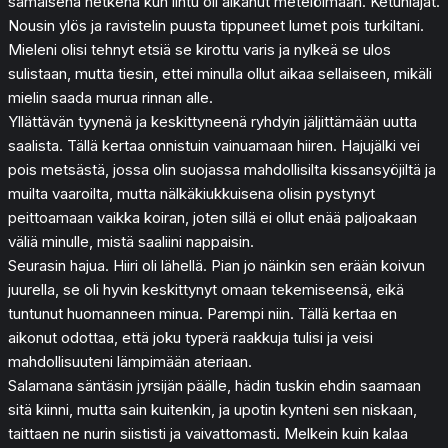
samaisena hetkenä kun lintu oli alkanut metelöimään. Ketunläjät.
Nousin ylös ja ravistelin puusta tippuneet lumet pois turkiltani.
Mieleni olisi tehnyt etsiä se kirottu varis ja nylkeä se ulos
sulistaan, mutta tiesin, ettei minulla ollut aikaa sellaiseen, mikäli
mielin saada murua rinnan alle.
Yllättävän tyynenä ja keskittyneenä ryhdyin jäljittämään uutta
saalista. Tällä kertaa onnistuin vainuamaan hiiren. Hajujälki vei
pois metsästä, jossa olin suojassa mahdollisilta kissansyöjiltä ja
muilta vaaroilta, mutta nälkäkiukkuisena olisin pystynyt
peittoamaan vaikka koiran, joten sillä ei ollut enää paljoakaan
väliä minulle, mistä saaliini nappaisin.
Seurasin hajua. Hiiri oli lähellä. Pian jo näinkin sen erään koivun
juurella, se oli hyvin keskittynyt omaan tekemiseensä, eikä
tuntunut huomanneen minua. Parempi niin. Tällä kertaa en
aikonut odottaa, että joku typerä raakkuja tulisi ja veisi
mahdollisuuteni lämpimään ateriaan.
Salamana säntäsin jyrsijän päälle, hädin tuskin ehdin saamaan
sitä kiinni, mutta sain kuitenkin, ja upotin kynteni sen niskaan,
taittaen ne nurin siististi ja vaivattomasti. Melkein kuin kalaa