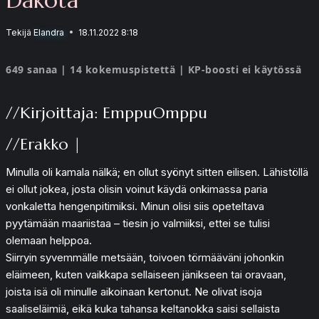
Tekijä
Elandra
18.11.2022 8:18
649 sanaa | 14 kokemuspistettä | KP-boosti ei käytössä
//Kirjoittaja: EmppuOmppu
//Erakko |
Minulla oli kamala nälkä; en ollut syönyt sitten eilisen. Lähistöllä
ei ollut jokea, josta olisin voinut käydä onkimassa paria
vonkaletta hengenpitimiksi. Minun olisi siis opeteltava
pyytämään maariistaa – tiesin jo valmiiksi, ettei se tulisi
olemaan helppoa.
Siirryin syvemmälle metsään, toivoen törmääväni johonkin
eläimeen, kuten vaikkapa sellaiseen jänikseen tai oravaan,
joista isä oli minulle aikoinaan kertonut. Ne olivat isoja
saaliseläimiä, eikä kuka tahansa keltanokka saisi sellaista