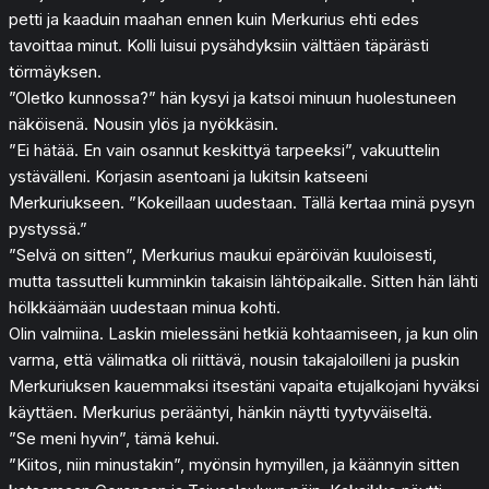
petti ja kaaduin maahan ennen kuin Merkurius ehti edes
tavoittaa minut. Kolli luisui pysähdyksiin välttäen täpärästi
törmäyksen.
”Oletko kunnossa?” hän kysyi ja katsoi minuun huolestuneen
näköisenä. Nousin ylös ja nyökkäsin.
”Ei hätää. En vain osannut keskittyä tarpeeksi”, vakuuttelin
ystävälleni. Korjasin asentoani ja lukitsin katseeni
Merkuriukseen. ”Kokeillaan uudestaan. Tällä kertaa minä pysyn
pystyssä.”
”Selvä on sitten”, Merkurius maukui epäröivän kuuloisesti,
mutta tassutteli kumminkin takaisin lähtöpaikalle. Sitten hän lähti
hölkkäämään uudestaan minua kohti.
Olin valmiina. Laskin mielessäni hetkiä kohtaamiseen, ja kun olin
varma, että välimatka oli riittävä, nousin takajaloilleni ja puskin
Merkuriuksen kauemmaksi itsestäni vapaita etujalkojani hyväksi
käyttäen. Merkurius perääntyi, hänkin näytti tyytyväiseltä.
”Se meni hyvin”, tämä kehui.
”Kiitos, niin minustakin”, myönsin hymyillen, ja käännyin sitten