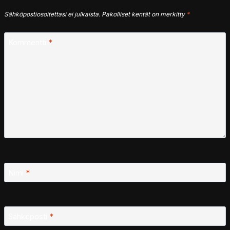
Sähköpostiosoitettasi ei julkaista.
Pakolliset kentät on merkitty
*
Kommentti
*
Nimi
*
Sähköposti
*