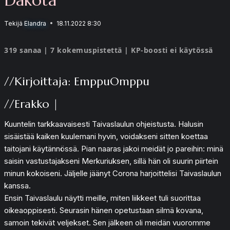
Tekijä
Elandra
18.11.2022 8:30
319 sanaa | 7 kokemuspistettä | KP-boosti ei käytössä
//Kirjoittaja: EmppuOmppu
//Erakko |
Kuuntelin tarkkaavaisesti Taivaslaulun ohjeistusta. Halusin
sisäistää kaiken kuulemani hyvin, voidakseni sitten koettaa
taitojani käytännössä. Pian naaras jakoi meidät jo pareihin: minä
saisin vastustajakseni Merkuriuksen, sillä hän oli suurin piirtein
minun kokoiseni. Jäljelle jäänyt Corona harjoittelisi Taivaslaulun
kanssa.
Ensin Taivaslaulu näytti meille, miten liikkeet tuli suorittaa
oikeaoppisesti. Seurasin hänen opetustaan silmä kovana,
samoin tekivät veljekset. Sen jälkeen oli meidän vuoromme