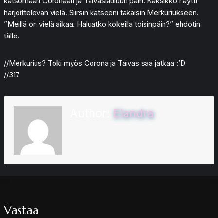
katsomaan Coronaan ja Taivaslauluun päin. Kaksikko näytti
harjoittelevan vielä. Siirsin katseeni takaisin Merkuriukseen.
”Meillä on vielä aikaa. Haluatko kokeilla toisinpäin?” ehdotin
tälle.
//Merkurius? Toki myös Corona ja Taivas saa jatkaa :’D
//317
Author:
Elandra
Vastaa