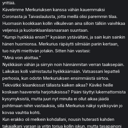
yrittää.
Kävelimme Merkuriuksen kanssa vähän kauemmaksi
Coronasta ja Taivaslaulusta, jotta meillä olisi paremmin tilaa.
Huomasin kookkaan kollin vilkuilevan aina silloin tällöin vaivihkaa
veljensä ja kuolonklaanilaisnaaraan suuntaan.
”Kumpi hyökkää ensin?” kysäisin ystävältäni, ja sain kuin sainkin
hänen huomionsa. Merkurius räpäytti silmiään pariin kertaan,
tuo näytti miettivän jotakin. Sitten hän vastasi:
”Minä voin aloittaa.”
Nyökkäsin vähän ja siirryin noin hännänmitan verran taaksepäin.
Laikukas kolli valmistautui hyökkäämään. Vatsassani lepatteli
perhosia, kun odotin Merkuriuksen ensimmäistä siirtoa.
Tekivätkö klaanikissat tällaista kaiken aikaa? Kävikö heille
koskaan haavereita harjoituksissa? Pääni täyttyi lukemattomista
kysymyksistä, mutta juuri nyt minulla ei ollut aikaa jäädä
pohtimaan niihin vastauksia, sillä Merkurius näkyi syöksyvän jo
kovaa vauhtia kohti.
Kun erakko oli melkein kohdallani, nousin huterasti kahden
takajalkani varaan ja yritin torjua kollin iskun, mutta tasapainoni