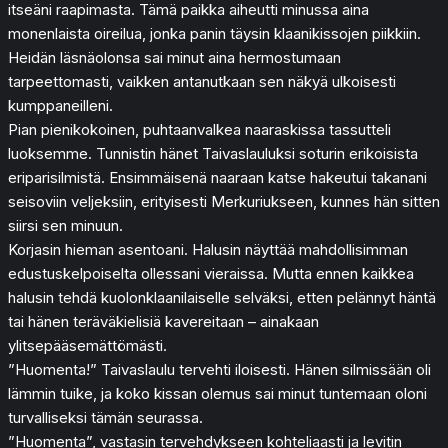
itseäni raapimasta. Tämä paikka aiheutti minussa aina
monenlaista oireilua, jonka panin täysin klaanikissojen piikkiin.
Heidän läsnäolonsa sai minut aina hermostumaan
tarpeettomasti, vaikken antanutkaan sen näkyä ulkoisesti
kumppaneilleni.
Pian pienikokoinen, puhtaanvalkea naaraskissa tassutteli
luoksemme. Tunnistin hänet Taivaslauluksi soturin erikoisista
eriparisilmistä. Ensimmäisenä naaraan katse hakeutui takanani
seisoviin veljeksiin, erityisesti Merkuriukseen, kunnes hän sitten
siirsi sen minuun.
Korjasin hieman asentoani. Halusin näyttää mahdollisimman
edustuskelpoiselta ollessani vieraissa. Mutta ennen kaikkea
halusin tehdä kuolonklaanilaiselle selväksi, etten pelännyt häntä
tai hänen teräväkielisiä kavereitaan – ainakaan
ylitsepääsemättömästi.
”Huomenta!” Taivaslaulu tervehti iloisesti. Hänen silmissään oli
lämmin tuike, ja koko kissan olemus sai minut tuntemaan oloni
turvalliseksi tämän seurassa.
”Huomenta”, vastasin tervehdykseen kohteliaasti ja levitin