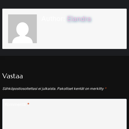
Author:
Elandra
Vastaa
Sähköpostiosoitettasi ei julkaista.
Pakolliset kentät on merkitty
*
Kommentti
*