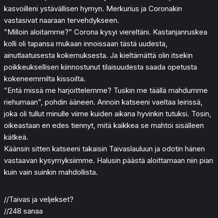
kasvoilleni ystävällisen hymyn. Merkurius ja Coronakin
vastasivat naaraan tervehdykseen.
”Milloin aloitamme?” Corona kysyi viereltäni. Kastanjanruskea
kolli oli tapansa mukaan innoissaan tästä uudesta,
ainutlaatuisesta kokemuksesta. Ja kieltämättä olin itsekin
poikkeuksellisen kiinnostunut tilaisuudesta saada opetusta
kokeneemmilta kissoilta.
”Entä missä me harjoittelemme? Tuskin me täällä mahdumme
riehumaan”, pohdin ääneen. Annoin katseeni vaeltaa leirissä,
joka oli tullut minulle viime kuiden aikana hyvinkin tutuksi. Tosin,
oikeastaan en edes tiennyt, mitä kaikkea se mahtoi sisälleen
kätkeä.
Käänsin sitten katseeni takaisin Taivaslauluun ja odotin hänen
vastaavan kysymyksiimme. Halusin päästä aloittamaan niin pian
kuin vain suinkin mahdollista.
//Taivas ja veljekset?
//248 sanaa