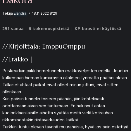
Tekijä
Elandra
18.11.2022 8:29
251 sanaa | 6 kokemuspistettä | KP-boosti ei käytössä
//Kirjoittaja: EmppuOmppu
//Erakko |
Puskeuduin piikkihernetunneliin erakkoveljesten edellä. Jouduin
kulkemaan hieman kumarassa ollakseni lyömättä päätäni oksiin.
Tällaiset ahtaat paikat eivät olleet minun juttuni, eivät sitten
ollenkaan.
Kun pääsin tunnelin toiseen päähän, jäin kohteliaasti
odottamaan aivan sen tuntumaan. En halunnut antaa
kuolonklaanilaisille aihetta syyttää meitä vielä kotirauhan
rikkomisestakin riistavarkauden lisäksi.
Turkkini tuntui olevan täynnä muurahaisia, hyvä jos sain estettyä