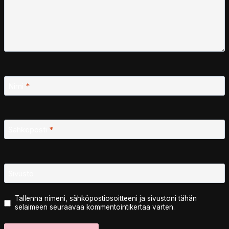
Nimi
*
Sähköposti
*
Sivusto
Tallenna nimeni, sähköpostiosoitteeni ja sivustoni tähän
selaimeen seuraavaa kommentointikertaa varten.