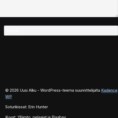
Sivusto
© 2026 Uusi Alku - WordPress-teema suunnittelijalta
Kadence
WP
Soturikissat: Erin Hunter
Kuvat: Ylläpito, pelaajat ja Pixabay