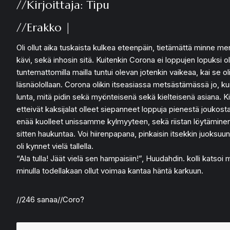
//Kirjoittaja: Tipu
//Erakko |
Oli ollut aika tuskaista kulkea eteenpäin, tietämättä minne m
kävi, sekä inhosin sitä. Kuitenkin Corona ei loppujen lopuksi ol
tuntemattomilla mailla tuntui olevan jotenkin vaikeaa, kai se oli
läsnäolollaan. Corona olikin itseasiassa metsästämässä jo, ku
lunta, mitä pidin sekä myönteisenä sekä kielteisenä asiana. Kie
etteivät kaksijalat olleet siepanneet loppuja pienestä joukos
enää kuolleet unissamme kylmyyteen, sekä riistan löytäminen ei
sitten haukuntaa. Voi hiirenpapana, pinkaisin itsekkin juoksuun
oli kynnet vielä tallella.
“Ala tulla! Jäät vielä sen hampaisiin!”, Huudahdin. kolli katsoi 
minulla todellakaan ollut voimaa kantaa häntä karkuun.
//246 sanaa//Coro?