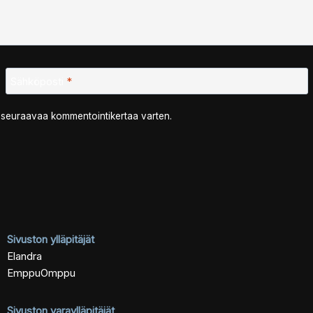
Sähköposti
*
n seuraavaa kommentointikertaa varten.
Sivuston ylläpitäjät
Elandra
EmppuOmppu
Sivuston varaylläpitäjät