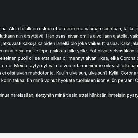
ennä. Aloin hiljalleen uskoa että menimme väärään suuntaan, tai kul
lutkaan niin ärsyttävä. Hän osasi aivan omilla aivoillaan ajatella, va
 jatkuvasti kaksijalkaloiden lähellä olo joka vaikeutti asiaa. Kaksijal
n minä etsin meille lepo paikkaa tälle yölle. Yöt olivat selvästi
lteinen puoli oli se että aikaa oli mennyt aivan liikaa, eikä Corona 
tamme. Meidä täytyi nyt vain toivoa että menimme oikeasti oikeaan
 olisi aivan mahdotonta. Kuulin ulvaisun, ulvaisun? Kyllä, Corona u
 kollin takaa. En minä voinut hyökätä tuollaisen ison eliön perään! 
minua näreissään, tiettyhän minä tiesin ettei hänkään ihmeisiin pystyn