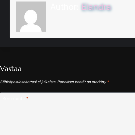
Author:
Elandra
Vastaa
Sähköpostiosoitettasi ei julkaista.
Pakolliset kentät on merkitty
*
Kommentti
*