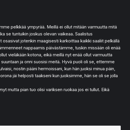
jimme pelkkää ympyrää. Meillä ei ollut mitään varmuutta mitä
ikka se tuntuikin joskus olevan vaikeaa. Saalistus
at osasivat jotenkin maagisesti karkoittaa kaikki saaliit pelkällä
kkin lämmenneet nappaamis päivästämme, tuskin missään oli enää
ollut vieläkään kotona, eikä meillä nyt enää ollut varmuutta
 suuntaan ja onni suosisi meitä. Hyvä puoli oli se, ettemme
lvaisi, nostin pääni hermoissani, kun hän juoksi minua päin,
Corona jäi helposti taakseni kun juoksimme, hän se oli se jolla
yt mutta pian tuo olisi variksen ruokaa jos ei tullut. Eikä