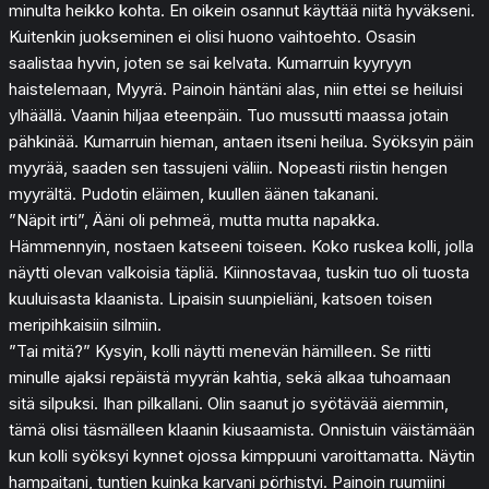
minulta heikko kohta. En oikein osannut käyttää niitä hyväkseni.
Kuitenkin juokseminen ei olisi huono vaihtoehto. Osasin
saalistaa hyvin, joten se sai kelvata. Kumarruin kyyryyn
haistelemaan, Myyrä. Painoin häntäni alas, niin ettei se heiluisi
ylhäällä. Vaanin hiljaa eteenpäin. Tuo mussutti maassa jotain
pähkinää. Kumarruin hieman, antaen itseni heilua. Syöksyin päin
myyrää, saaden sen tassujeni väliin. Nopeasti riistin hengen
myyrältä. Pudotin eläimen, kuullen äänen takanani.
”Näpit irti”, Ääni oli pehmeä, mutta mutta napakka.
Hämmennyin, nostaen katseeni toiseen. Koko ruskea kolli, jolla
näytti olevan valkoisia täpliä. Kiinnostavaa, tuskin tuo oli tuosta
kuuluisasta klaanista. Lipaisin suunpieliäni, katsoen toisen
meripihkaisiin silmiin.
”Tai mitä?” Kysyin, kolli näytti menevän hämilleen. Se riitti
minulle ajaksi repäistä myyrän kahtia, sekä alkaa tuhoamaan
sitä silpuksi. Ihan pilkallani. Olin saanut jo syötävää aiemmin,
tämä olisi täsmälleen klaanin kiusaamista. Onnistuin väistämään
kun kolli syöksyi kynnet ojossa kimppuuni varoittamatta. Näytin
hampaitani, tuntien kuinka karvani pörhistyi. Painoin ruumiini