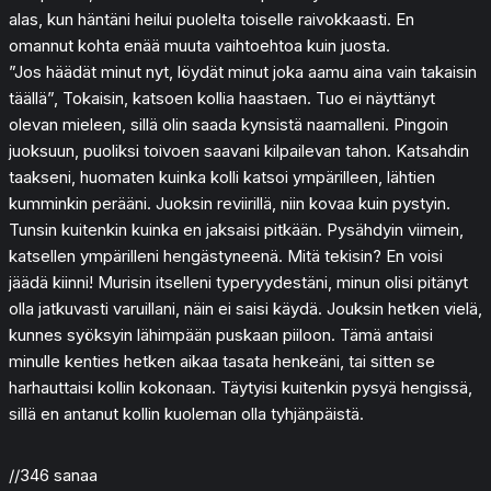
alas, kun häntäni heilui puolelta toiselle raivokkaasti. En
omannut kohta enää muuta vaihtoehtoa kuin juosta.
”Jos häädät minut nyt, löydät minut joka aamu aina vain takaisin
täällä”, Tokaisin, katsoen kollia haastaen. Tuo ei näyttänyt
olevan mieleen, sillä olin saada kynsistä naamalleni. Pingoin
juoksuun, puoliksi toivoen saavani kilpailevan tahon. Katsahdin
taakseni, huomaten kuinka kolli katsoi ympärilleen, lähtien
kumminkin perääni. Juoksin reviirillä, niin kovaa kuin pystyin.
Tunsin kuitenkin kuinka en jaksaisi pitkään. Pysähdyin viimein,
katsellen ympärilleni hengästyneenä. Mitä tekisin? En voisi
jäädä kiinni! Murisin itselleni typeryydestäni, minun olisi pitänyt
olla jatkuvasti varuillani, näin ei saisi käydä. Jouksin hetken vielä,
kunnes syöksyin lähimpään puskaan piiloon. Tämä antaisi
minulle kenties hetken aikaa tasata henkeäni, tai sitten se
harhauttaisi kollin kokonaan. Täytyisi kuitenkin pysyä hengissä,
sillä en antanut kollin kuoleman olla tyhjänpäistä.
//346 sanaa