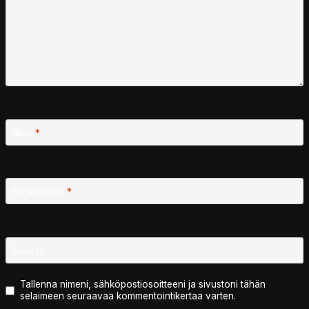
Nimi
*
Sähköposti
*
Sivusto
Tallenna nimeni, sähköpostiosoitteeni ja sivustoni tähän
selaimeen seuraavaa kommentointikertaa varten.