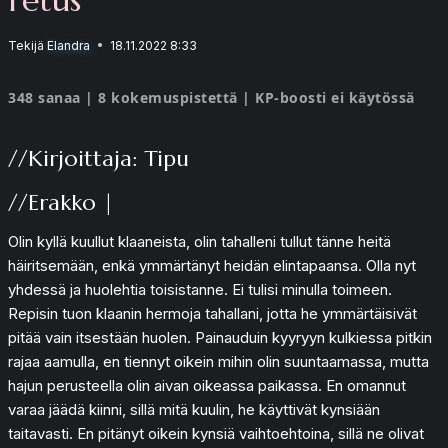
Tekijä
Elandra
18.11.2022 8:33
348 sanaa | 8 kokemuspistettä | KP-boosti ei käytössä
//Kirjoittaja: Tipu
//Erakko |
Olin kyllä kuullut klaaneista, olin tahalleni tullut tänne heitä
häiritsemään, enkä ymmärtänyt heidän elintapaansa. Olla nyt
yhdessä ja huolehtia toisistanne. Ei tulisi minulla toimeen.
Repisin tuon klaanin hermoja tahallani, jotta he ymmärtäisivät
pitää vain itsestään huolen. Painauduin kyyryyn kulkiessa pitkin
rajaa aamulla, en tiennyt oikein mihin olin suuntaamassa, mutta
hajun perusteella olin aivan oikeassa paikassa. En omannut
varaa jäädä kiinni, sillä mitä kuulin, he käyttivät kynsiään
taitavasti. En pitänyt oikein kynsiä vaihtoehtoina, sillä ne olivat