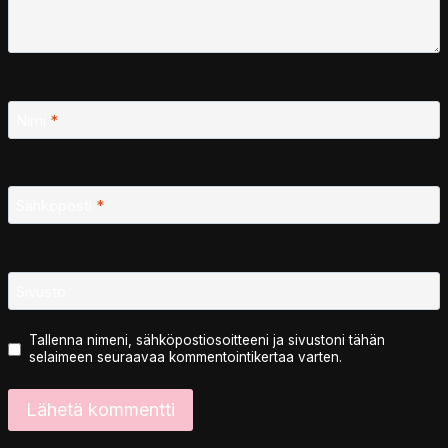
Nimi
*
Sähköposti
*
Sivusto
Tallenna nimeni, sähköpostiosoitteeni ja sivustoni tähän
selaimeen seuraavaa kommentointikertaa varten.