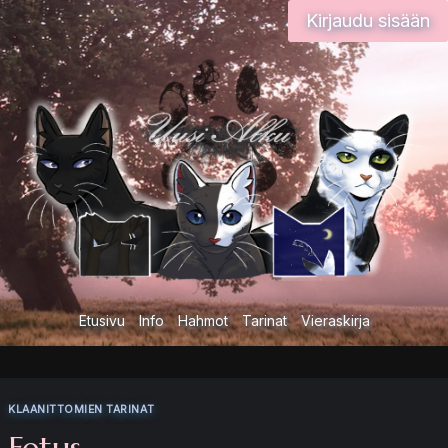
Siirry
Kirjaudu sisään
sisältöön
Etusivu
Info
Hahmot
Tarinat
Vieraskirja
KLAANITTOMIEN TARINAT
Fetus