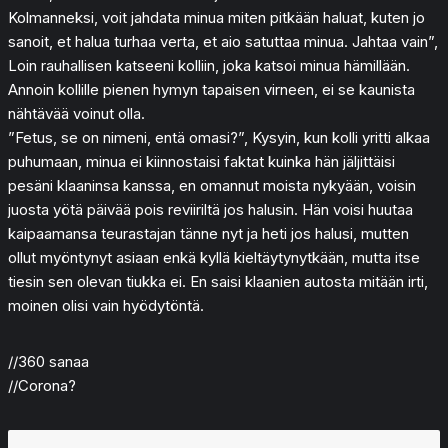
Kolmanneksi, voit jahdata minua miten pitkään haluat, kuten jo
sanoit, et halua turhaa verta, et aio satuttaa minua. Jahtaa vain”,
Loin rauhallisen katseeni kolliin, joka katsoi minua hämillään.
Annoin kollille pienen hymyn tapaisen virneen, ei se kaunista
nähtävää voinut olla.
”Fetus, se on nimeni, entä omasi?”, Kysyin, kun kolli yritti alkaa
puhumaan, minua ei kiinnostaisi faktat kuinka hän jäljittäisi
pesäni klaaninsa kanssa, en omannut moista nykyään, voisin
juosta yötä päivää pois reviiriltä jos halusin. Hän voisi huutaa
kaipaamansa teurastajan tänne nyt ja heti jos halusi, mutten
ollut myöntynyt asiaan enkä kyllä kieltäytynytkään, mutta itse
tiesin sen olevan tiukka ei. En saisi klaanien autosta mitään irti,
moinen olisi vain hyödytöntä.
//360 sanaa
//Corona?