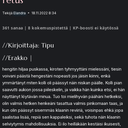
Tekijä
Elandra
18.11.2022 8:34
361 sanaa | 8 kokemuspistettä | KP-boosti ei käytössä
//Kirjoittaja: Tipu
//Erakko |
hengitin hiljaa puskassa, kiroten tyhmyyttäni mielessäni, tiesin
voivani päästä hengestäni nopeasti jos jäisin kiinni, enkä
ymmärtänyt miten kolli oli päässyt näin niskan päälle. Kolli pian
saavutti aukion jossa piileskelin, ja vaikka hän kuinka etsi, ei hän
näyttänyt löytävän minua. Tuo toi mielihyvän päähäni hetkeksi,
olin valmis hetken henkeäni tasattua valmis pinkomaan taas, ja
kun olin päässyt sisemmäs klaanin reviiriä, voisinpas ehkä jopa
saalistaa lisää, repiä sen kappaleiksi, sekä tuhota näin klaanin
selviytymis mahdollisuuksia. Ei ilo heilläkään kestäisi ikuisesti,