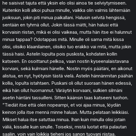
he saisivat tajuta että yksin elo olisi ainoa tie selviytymiseen.
Kuitenkin kolli alkoi puhua minulle, vaikka olin valmis lähtemään
juoksuun, jokin piti minua paikallani. Halusin selvitä hengissä,
sentään en tyhmä ollut. Jokin tässä mätti, hän halusi että
korvaisin riistan, mikä ei olisi vaikeaa, mutta hän itse ei halunnut
minua tappaa? Odotappas mitä. Minulle oli sama mitä kissa
olisi, olisiko klaanilainen, olisiko tuo erakko vai mitä, mutta jokin
tässä haisi. Astelin lopulta pois puskista, kohdaten kollin
katseen. En osoittanut pelkoa, vaan nostin kyseenalaistavana
korviani, sekä kulmiani hänelle. Nostin myös päätäni, en aikonut
alistua, en nyt, hyötyisin tästä vielä. Astelin hännänmitan päähän
kollia, lopulta istahtaen. Puskani oli ollut suoraan hänen edessä,
eikä hän ollut huomannut. Väräytin korvaani, sulkien silmäni
asetin häntäni tassuilleni. Sitten käänsin taas katseeni tuohon.
”Tiedät itse että olen nopeampi, et voi ajaa minua, löydän
keinon jolla itse mennä minne haluan. Mutta pelataan leikkiäsi.
Mikset halua itse satuttaa minua. Ihan kuin minulla olisi jotain
väliä, kissalle kuin sinulle. Toiseksi, mistä luotat että palautan
saaliin, voin vain loikkia tieheni jos sanon tuovani riistaa.