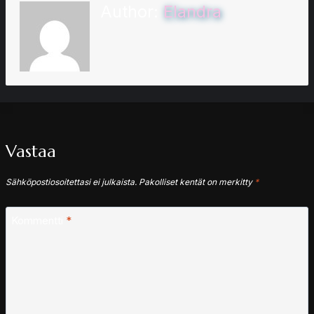
Author:
Elandra
Vastaa
Sähköpostiosoitettasi ei julkaista.
Pakolliset kentät on merkitty
*
Kommentti
*