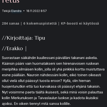
Tekijä
Elandra
18.11.2022 8:57
284 sanaa | 6 kokemuspistettä | KP-boosti ei käytössä
//Kirjoittaja: Tipu
//Erakko |
Suorastaan säikähdin kuullessani päivälläni takanani askelia.
Käänsin pääni vain huomatakseni sen hiirenaivoisen ruskean
meripihka silmäisen kollin, jolla oli yhä pinkkiä kortta muistuttava
esine päällään. Nauroin nähdessäni kollin, eikö toinen oikeasti
ollut vielä ollut päässyt tuosta eroon? Kyllä, olin hieman
huojentunutkin että tuo karvakasa oli päässyt ehjänä takaisin.
Nyt voisimme paeta täältä ikuisesti, sekä minä voisin palauttaa
kollin Merkuriuksen ja Taivaslaulun luokse ja kadota ikuisiksi
ajoiksi. En oikein tiennyt mitä sanoa kollille.