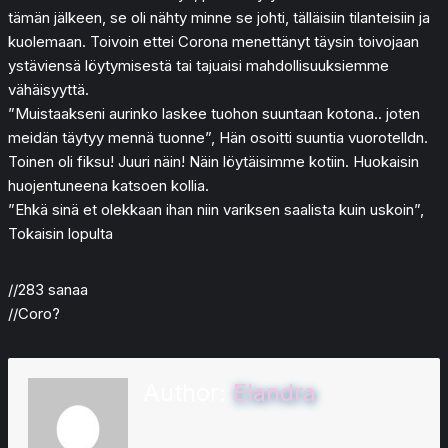
tämän jälkeen, se oli nähty minne se johti, tälläisiin tilanteisiin ja
kuolemaan. Toivoin ettei Corona menettänyt täysin toivojaan
ystäviensä löytymisestä tai tajuaisi mahdollisuuksiemme
vähäisyyttä.
”Muistaakseni aurinko laskee tuohon suuntaan kotona.. joten
meidän täytyy mennä tuonne”, Hän osoitti suuntia vuorotelldn.
Toinen oli fiksu! Juuri näin! Näin löytäisimme kotiin. Huokaisin
huojentuneena katsoen kollia.
”Ehkä sinä et olekkaan ihan niin variksen saalista kuin uskoin”,
Tokaisin lopulta
//283 sanaa
//Coro?
Author:
Elandra