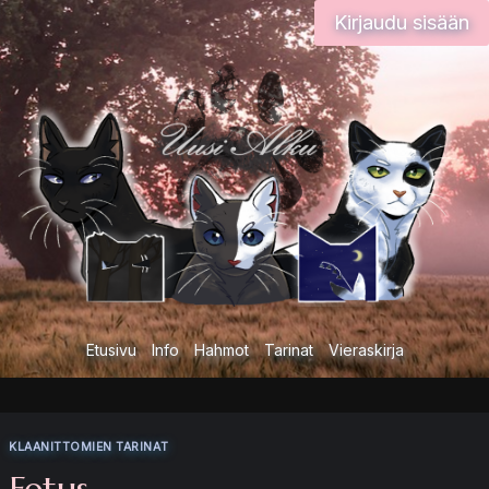
Siirry
Kirjaudu sisään
sisältöön
Etusivu
Info
Hahmot
Tarinat
Vieraskirja
KLAANITTOMIEN TARINAT
Fetus