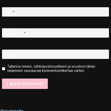
Nimi
*
Sähköposti
*
Sivusto
Tallenna nimeni, sähköpostiosoitteeni ja sivustoni tähän
selaimeen seuraavaa kommentointikertaa varten.
Yhteydenotto