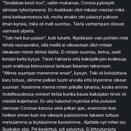
“Sinullahan kesti tovi”, valitin mukamas. Corona pyöräytti
silmiään tylsistyneenä. En itsekkään ollut mikään mestari mikä
siinä karkaamisessa tuli, mutta ainakin olin päässyt pakoon
ilman kynsiä, mikä oli malli suoritus. Tästä vanhempani olisivat
varmasti ylpeitä.
“Tulin heti kun pääsin”, kolli tuhahti. Nyökkäsin vain pohtien mitä
tehdä seuraavaksi, sillä meillä ei oikeastaan ollut mitään
ideakaan minne lähteä täältä. Ei mitään suuntaa, tietoa, saati
ketään keltä kysyä. Tiesin faktasta että kaksijalkojen kotikisuja
saati erakkoja kiinnostanut lainkaan klaanien tekemiset.
“Minne suuntaan menemme ensin”, kysyin. Toki oli kohdattava
karu totuus, olimme pelkän tuurin arvoilla että löysimme oikean
suunnan. Voisimme mennä miten pitkälle tahansa, koska emme
todellisuudessa voineet tietää kuinka kauas kaksijalan hirviö oli
meidät kuljettanut. En olisi halunnut myöntää että joutuisin
olemaan Coronan kanssa vielä pitkän ajan, enemmän kuin
hetken ennen kuin me oikeasti pääsisimme takaisin tuttuun
metsäämme ja löytäisimme kaverimme.. Ajattele nyt miten iso
Ruskakin olisi. Piti keskittyä, piti selviytyä. Ei liittoutumista