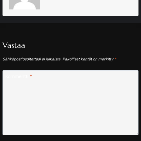
Vastaa
Sähköpostiosoitettasi ei julkaista.
Pakolliset kentät on merkitty
*
Kommentti
*