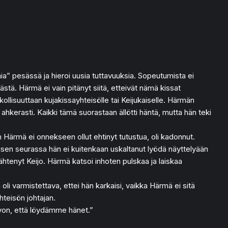
mia” pesässä ja hieroi uusia tuttavuuksia. Sopeutumista ei
stä. Härmä ei vain pitänyt siitä, etteivät nämä kissat
skollisuuttaan kujakissayhteisölle tai Keijukaiselle. Härmän
 ahkerasti. Kaikki tämä suorastaan ällötti häntä, mutta hän teki
 Härmä ei onnekseen ollut ehtinyt tutustua, oli kadonnut.
ukaisen seurassa hän ei kuitenkaan uskaltanut lyödä näyttelyään
ähtenyt Keijo. Härmä katsoi inhoten pulskaa ja laiskaa
li varmistettava, ettei hän karkaisi, vaikka Härmä ei sitä
hteisön johtajan.
ivon, että löydämme hänet.”