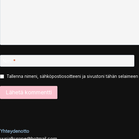
Nimi
*
Tallenna nimeni, sähköpostiosoitteeni ja sivustoni tähän selaimee
Yhteydenotto
uusialkurope@hotmail.com