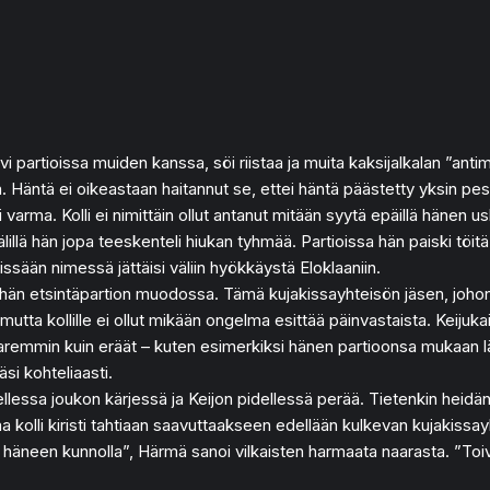
 partioissa muiden kanssa, söi riistaa ja muita kaksijalkalan ”anti
. Häntä ei oikeastaan haitannut se, ettei häntä päästetty yksin pesä
i varma. Kolli ei nimittäin ollut antanut mitään syytä epäillä hänen u
lillä hän jopa teeskenteli hiukan tyhmää. Partioissa hän paiski töitä
sään nimessä jättäisi väliin hyökkäystä Eloklaaniin.
äihän etsintäpartion muodossa. Tämä kujakissayhteisön jäsen, johon
 mutta kollille ei ollut mikään ongelma esittää päinvastaista. Keij
n paremmin kuin eräät – kuten esimerkiksi hänen partioonsa mukaan l
si kohteliaasti.
lessa joukon kärjessä ja Keijon pidellessä perää. Tietenkin heidän o
kolli kiristi tahtiaan saavuttaakseen edellään kulkevan kujakissay
ua häneen kunnolla”, Härmä sanoi vilkaisten harmaata naarasta. ”To