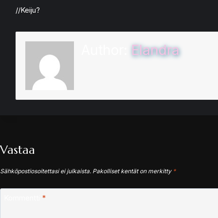
//Keiju?
Author:
Elandra
Vastaa
Sähköpostiosoitettasi ei julkaista.
Pakolliset kentät on merkitty
*
Kommentti
*