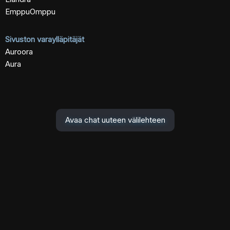
EmppuOmppu
Sivuston varaylläpitäjät
Auroora
Aura
Avaa chat uuteen välilehteen