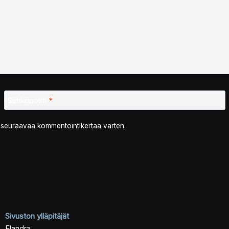
Sähköposti
*
n seuraavaa kommentointikertaa varten.
Sivuston ylläpitäjät
Elandra