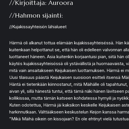
//Kirjoittaja: Auroora
//Hahmon sijainti:
//Kujakissayhteisön lähialueet
Härmä oli alkanut tottua elämään kujakissayhteisössä. Hän kävi
kuitenkaan helpottanut se, että hän oli edelleen valvonnan alla
luottaneet häneen. Asia kuitenkin korjaantuisi pian, siitä hän ol
käytös kujakissayhteisössä oli ystävällistä ja huomaavaista, vä
mitä vain ansaitakseen Keijukaisen luottamuksen. Härmä ei mis
Uusi tilaisuus päästä Keijukaisen suosioon esitteli itsensä M
Häntä ei tietenkään kiinnostanut, mitä Mäihälle oli tapahtunut,
aivan yli, sillä hänestä tuntui, että tämä näki hänen lävitsee
kollikissaa, mutta tämän katseen kohdatessa hymyili ja nyökkä
Kuten odotettua, Härmä jäi kaksikon keskelle Keijukaisen astel
harkinnutkaan. Välttääkseen keskustelun Keijon kanssa harmaa 
”Mikä Mäihä oikein on kissojaan? En ole ehtinyt vielä tutust