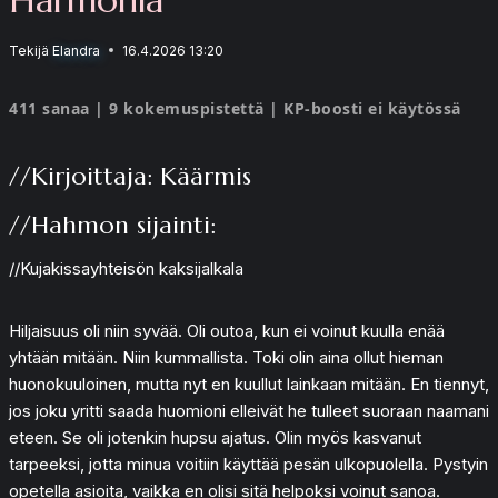
Tekijä
Elandra
16.4.2026 13:20
411 sanaa | 9 kokemuspistettä | KP-boosti ei käytössä
//Kirjoittaja: Käärmis
//Hahmon sijainti:
//Kujakissayhteisön kaksijalkala
Hiljaisuus oli niin syvää. Oli outoa, kun ei voinut kuulla enää
yhtään mitään. Niin kummallista. Toki olin aina ollut hieman
huonokuuloinen, mutta nyt en kuullut lainkaan mitään. En tiennyt,
jos joku yritti saada huomioni elleivät he tulleet suoraan naamani
eteen. Se oli jotenkin hupsu ajatus. Olin myös kasvanut
tarpeeksi, jotta minua voitiin käyttää pesän ulkopuolella. Pystyin
opetella asioita, vaikka en olisi sitä helpoksi voinut sanoa.