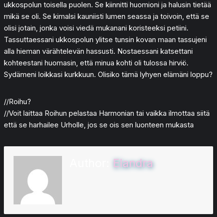
ukkospolun toisella puolen. Se kiinnitti huomioni ja halusin tietää
mikä se oli. Se kimalsi kauniisti lumen seassa ja toivoin, että se
olisi jotain, jonka voisi viedä mukanani koristeeksi petiini.
Tassuttaessani ukkospolun ylitse tunsin kovan maan tassujeni
alla hieman värähtelevän hassusti. Nostaessani katsettani
kohteestani huomasin, että minua kohti oli tulossa hirviö.
Sydämeni loikkasi kurkkuun. Olisiko tämä lyhyen elämäni loppu?
//Roihu?
//Voit laittaa Roihun pelastaa Harmonian tai vaikka ilmottaa siitä
että se harhailee Urholle, jos se ois sen luonteen mukasta
Author:
Elandra