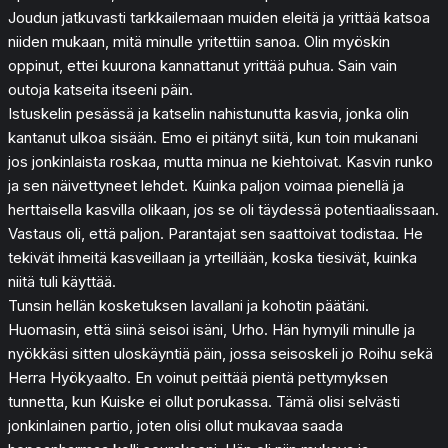
Joudun jatkuvasti tarkkailemaan muiden eleitä ja yrittää katsoa
niiden mukaan, mitä minulle yritettiin sanoa. Olin myöskin
oppinut, ettei kuurona kannattanut yrittää puhua. Sain vain
outoja katseita itseeni päin.
Istuskelin pesässä ja katselin nahistunutta kasvia, jonka olin
kantanut ulkoa sisään. Emo ei pitänyt siitä, kun toin mukanani
jos jonkinlaista roskaa, mutta minua ne kiehtoivat. Kasvin runko
ja sen näivettyneet lehdet. Kuinka paljon voimaa pienellä ja
herttaisella kasvilla olikaan, jos se oli täydessä potentiaalissaan.
Vastaus oli, että paljon. Parantajat sen saattoivat todistaa. He
tekivät ihmeitä kasveillaan ja yrteillään, koska tiesivät, kuinka
niitä tuli käyttää.
Tunsin hellän kosketuksen lavallani ja kohotin päätäni.
Huomasin, että siinä seisoi isäni, Urho. Hän hymyili minulle ja
nyökkäsi sitten uloskäyntiä päin, jossa seisoskeli jo Roihu sekä
Herra Hyökyaalto. En voinut peittää pientä pettymyksen
tunnetta, kun Kuiske ei ollut porukassa. Tämä olisi selvästi
jonkinlainen partio, joten olisi ollut mukavaa saada