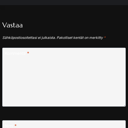
Vastaa
Sähköpostiosoitettasi ei julkaista.
Pakolliset kentät on merkitty
*
Kommentti
*
Nimi
*