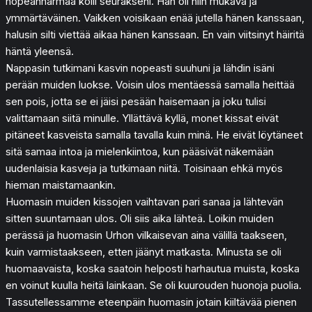
hopeanharmaa kolli seurakseni. Hän oli niin mukava ja
ymmärtäväinen. Vaikken voisikaan enää jutella hänen kanssaan,
halusin silti viettää aikaa hänen kanssaan. En vain viitsinyt häiritä
häntä yleensä.
Nappasin tutkimani kasvin nopeasti suuhuni ja lähdin isäni
perään muiden luokse. Voisin ulos mentäessä samalla heittää
sen pois, jotta se ei jäisi pesään haisemaan ja joku tulisi
valittamaan siitä minulle. Yllättävä kyllä, monet kissat eivät
pitäneet kasveista samalla tavalla kuin minä. He eivät löytäneet
sitä samaa intoa ja mielenkiintoa, kun pääsivät näkemään
uudenlaisia kasveja ja tutkimaan niitä. Toisinaan ehkä myös
hieman maistamaankin.
Huomasin muiden kissojen vaihtavan pari sanaa ja lähtevän
sitten suuntamaan ulos. Oli siis aika lähteä. Loikin muiden
perässä ja huomasin Urhon vilkaisevan aina välillä taakseen,
kuin varmistaakseen, etten jäänyt matkasta. Minusta se oli
huomaavaista, koska saatoin helposti harhautua muista, koska
en voinut kuulla heitä lainkaan. Se oli kuurouden huonoja puolia.
Tassutellessamme eteenpäin huomasin jotain kiiltävää pienen