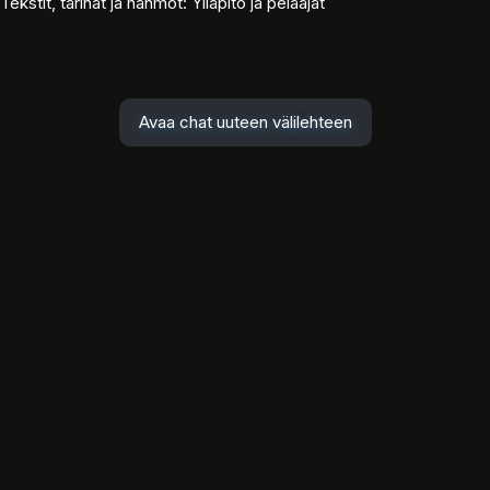
Tekstit, tarinat ja hahmot: Ylläpito ja pelaajat
Avaa chat uuteen välilehteen