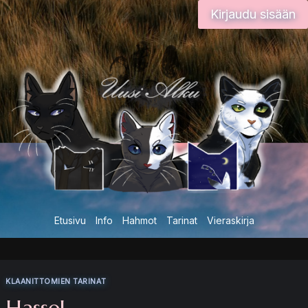
Siirry
Kirjaudu sisään
sisältöön
Etusivu
Info
Hahmot
Tarinat
Vieraskirja
KLAANITTOMIEN TARINAT
Hassel