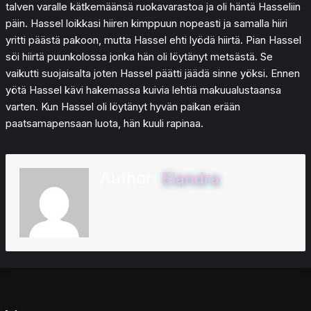
talven varalle kätkemäänsä ruokavarastoa ja oli häntä Hasseliin
päin. Hassel loikkasi hiiren kimppuun nopeasti ja samalla hiiri
yritti päästä pakoon, mutta Hassel ehti lyödä hiirtä. Pian Hassel
söi hiirtä puunkolossa jonka hän oli löytänyt metsästä. Se
vaikutti suojaisalta joten Hassel päätti jäädä sinne yöksi. Ennen
yötä Hassel kävi hakemassa kuivia lehtiä makuualustaansa
varten. Kun Hassel oli löytänyt hyvän paikan erään
paatsamapensaan luota, hän kuuli rapinaa.
Author:
Elandra