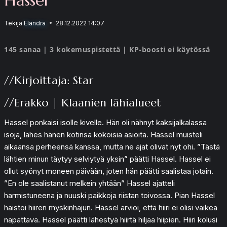
Tekijä
Elandra
28.12.2022 14:07
145 sanaa | 3 kokemuspistettä | KP-boosti ei käytössä
//Kirjoittaja: Star
//Erakko | Klaanien lähialueet
Hassel ponkaisi isolle kivelle. Hän oli nähnyt kaksijalkalassa
isoja, lähes hänen kotinsa kokoisia asioita. Hassel muisteli
aikaansa perheensä kanssa, mutta ne ajat olivat nyt ohi. ”Tästä
lähtien minun täytyy selviytyä yksin” päätti Hassel. Hassel ei
ollut syönyt moneen päivään, joten hän päätti saalistaa jotain.
”En ole saalistanut melkein yhtään” Hassel ajatteli
harmistuneena ja nuuski paikkoja riistan toivossa. Pian Hassel
haistoi hiiren myskinhajun. Hassel arvioi, että hiiri ei olisi vaikea
napattava. Hassel päätti lähestyä hiirtä hiljaa hiipien. Hiiri kolusi