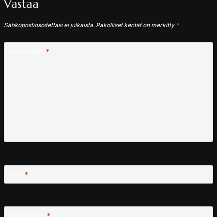
Vastaa
Sähköpostiosoitettasi ei julkaista.
Pakolliset kentät on merkitty
*
Kommentti
*
Nimi
*
Sähköposti
*