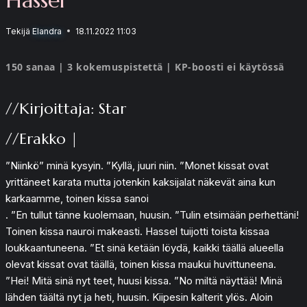
Tekijä
Elandra
18.11.2022 11:03
150 sanaa | 3 kokemuspistettä | KP-boosti ei käytössä
//Kirjoittaja: Star
//Erakko |
”Niinkö” minä kysyin. ”Kyllä, juuri niin. ”Monet kissat ovat
yrittäneet karata mutta jotenkin kaksijalat näkevät aina kun
karkaamme, toinen kissa sanoi
. ”En tullut tänne kuolemaan, huusin. ”Tulin etsimään perhettäni!
Toinen kissa nauroi makeasti. Hassel tuijotti toista kissaa
loukkaantuneena. ”Et sinä ketään löydä, kaikki täällä alueella
olevat kissat ovat täällä, toinen kissa maukui huvittuneena.
”Hei! Mitä sinä nyt teet, huusi kissa. ”No miltä näyttää! Minä
lähden täältä nyt ja heti, huusin. Kiipesin kalterit ylös. Aloin