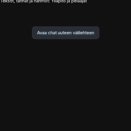
Tekstit, tarinat ja hahmot: Ylläpito ja pelaajat
Avaa chat uuteen välilehteen