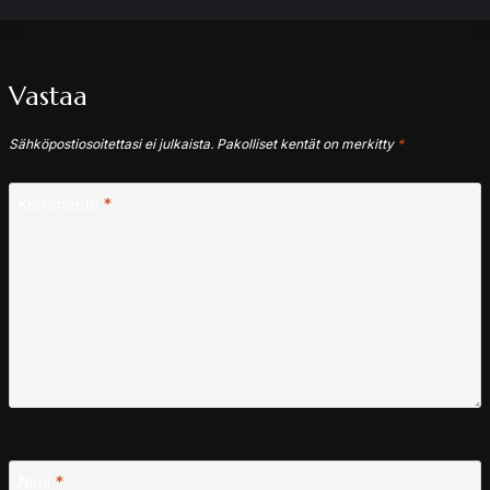
Vastaa
Sähköpostiosoitettasi ei julkaista.
Pakolliset kentät on merkitty
*
Kommentti
*
Nimi
*