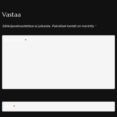
Vastaa
Sähköpostiosoitettasi ei julkaista.
Pakolliset kentät on merkitty
*
Kommentti
*
Nimi
*