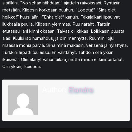
sisälläni. ”No sehän nähdään!” ajattelin raivoissani. Ryntäsin
metsään. Kiipesin korkeaan puuhun. ”Lopeta!” ”Sinä olet
heikko!” huusi ääni. ”Enkä ole!” karjuin. Takajalkani lipsuivat
liukkaalla puulla. Kiipesin ylemmäs. Puu narahti. Tartuin
etutassuillani kiinni oksaan. Taivas oli kirkas. Loikkasin puusta
alas. Kuului iso humahdus, ja olin mennyttä. Ruumiini lojui
maassa monia päiviä. Siinä minä makasin, verisenä ja hylättynä.
Turkkini lepatti tuulessa. En välittänyt. Tahdoin olla yksin
ikuisesti. Olin elänyt vähän aikaa, mutta minua ei kiinnostanut.
Olin yksin, ikuisesti.
Author:
Elandra