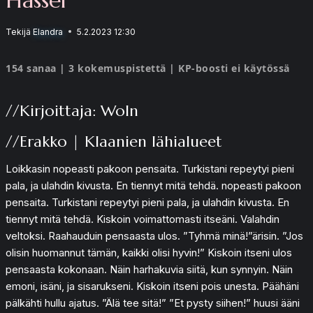
Tekijä
Elandra
5.2.2023 12:30
154 sanaa | 3 kokemuspistettä | KP-boosti ei käytössä
//Kirjoittaja: Woln
//Erakko | Klaanien lähialueet
Loikkasin nopeasti pakoon pensaita. Turkistani repeytyi pieni
pala, ja ulahdin kivusta. En tiennyt mitä tehdä. nopeasti pakoon
pensaita. Turkistani repeytyi pieni pala, ja ulahdin kivusta. En
tiennyt mitä tehdä. Kiskoin voimattomasti itseäni. Valahdin
veltoksi. Raahauduin pensaasta ulos. ”Tyhmä minä!”ärisin. ”Jos
olisin huomannut tämän, kaikki olisi hyvin!” Kiskoin itseni ulos
pensaasta kokonaan. Näin harhakuvia siitä, kun synnyin. Näin
emoni, isäni, ja sisarukseni. Kiskoin itseni pois unesta. Päähäni
pälkähti hullu ajatus. ”Älä tee sitä!” ”Et pysty siihen!” huusi ääni