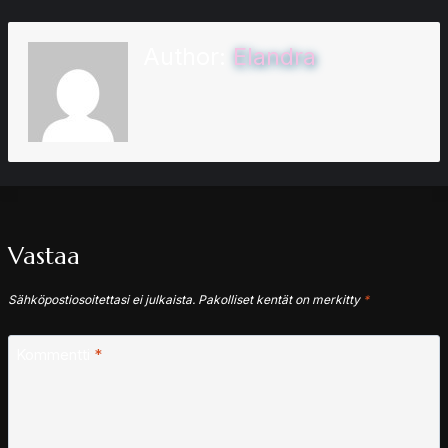
Author:
Elandra
Vastaa
Sähköpostiosoitettasi ei julkaista.
Pakolliset kentät on merkitty
*
Kommentti
*