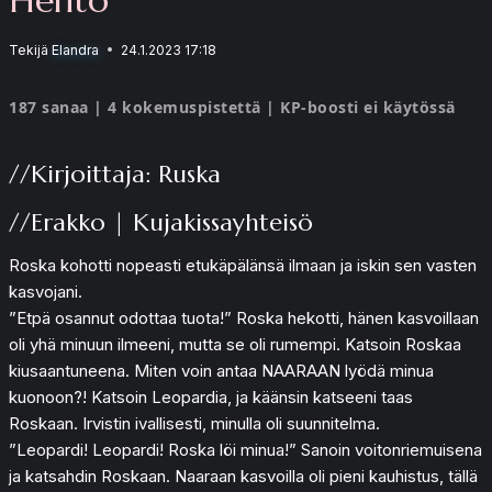
Tekijä
Elandra
24.1.2023 17:18
187 sanaa | 4 kokemuspistettä | KP-boosti ei käytössä
//Kirjoittaja: Ruska
//Erakko | Kujakissayhteisö
Roska kohotti nopeasti etukäpälänsä ilmaan ja iskin sen vasten
kasvojani.
”Etpä osannut odottaa tuota!” Roska hekotti, hänen kasvoillaan
oli yhä minuun ilmeeni, mutta se oli rumempi. Katsoin Roskaa
kiusaantuneena. Miten voin antaa NAARAAN lyödä minua
kuonoon?! Katsoin Leopardia, ja käänsin katseeni taas
Roskaan. Irvistin ivallisesti, minulla oli suunnitelma.
”Leopardi! Leopardi! Roska löi minua!” Sanoin voitonriemuisena
ja katsahdin Roskaan. Naaraan kasvoilla oli pieni kauhistus, tällä