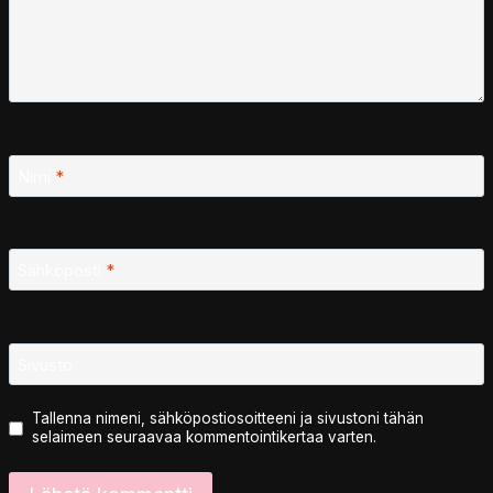
Nimi
*
Sähköposti
*
Sivusto
Tallenna nimeni, sähköpostiosoitteeni ja sivustoni tähän
selaimeen seuraavaa kommentointikertaa varten.