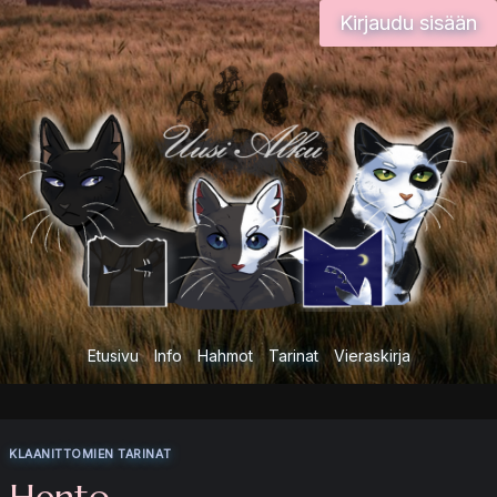
Siirry
Kirjaudu sisään
sisältöön
Etusivu
Info
Hahmot
Tarinat
Vieraskirja
KLAANITTOMIEN TARINAT
Hento