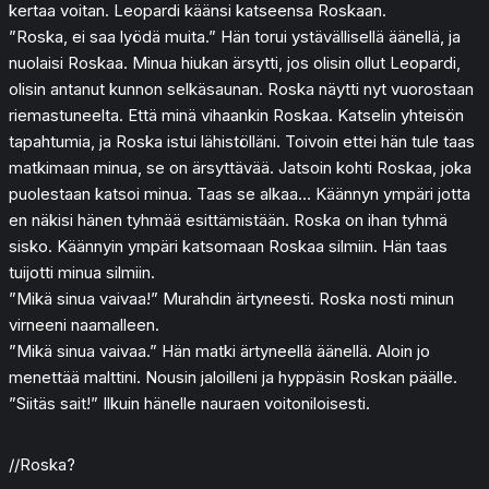
kertaa voitan. Leopardi käänsi katseensa Roskaan.
”Roska, ei saa lyödä muita.” Hän torui ystävällisellä äänellä, ja
nuolaisi Roskaa. Minua hiukan ärsytti, jos olisin ollut Leopardi,
olisin antanut kunnon selkäsaunan. Roska näytti nyt vuorostaan
riemastuneelta. Että minä vihaankin Roskaa. Katselin yhteisön
tapahtumia, ja Roska istui lähistölläni. Toivoin ettei hän tule taas
matkimaan minua, se on ärsyttävää. Jatsoin kohti Roskaa, joka
puolestaan katsoi minua. Taas se alkaa… Käännyn ympäri jotta
en näkisi hänen tyhmää esittämistään. Roska on ihan tyhmä
sisko. Käännyin ympäri katsomaan Roskaa silmiin. Hän taas
tuijotti minua silmiin.
”Mikä sinua vaivaa!” Murahdin ärtyneesti. Roska nosti minun
virneeni naamalleen.
”Mikä sinua vaivaa.” Hän matki ärtyneellä äänellä. Aloin jo
menettää malttini. Nousin jaloilleni ja hyppäsin Roskan päälle.
”Siitäs sait!” Ilkuin hänelle nauraen voitoniloisesti.
//Roska?