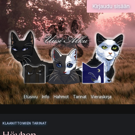
Siirry
Kirjaudu sisään
sisältöön
Etusivu
Info
Hahmot
Tarinat
Vieraskirja
KLAANITTOMIEN TARINAT
Höyhen