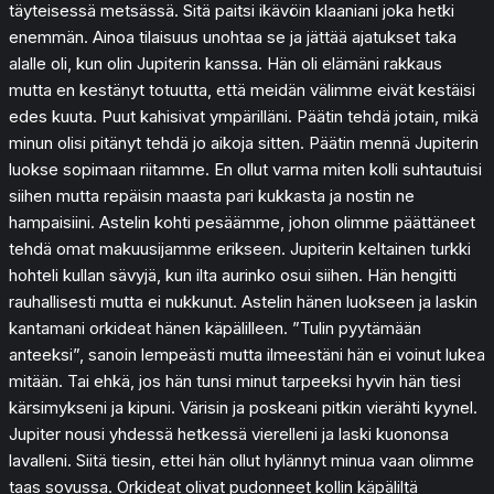
täyteisessä metsässä. Sitä paitsi ikävöin klaaniani joka hetki
enemmän. Ainoa tilaisuus unohtaa se ja jättää ajatukset taka
alalle oli, kun olin Jupiterin kanssa. Hän oli elämäni rakkaus
mutta en kestänyt totuutta, että meidän välimme eivät kestäisi
edes kuuta. Puut kahisivat ympärilläni. Päätin tehdä jotain, mikä
minun olisi pitänyt tehdä jo aikoja sitten. Päätin mennä Jupiterin
luokse sopimaan riitamme. En ollut varma miten kolli suhtautuisi
siihen mutta repäisin maasta pari kukkasta ja nostin ne
hampaisiini. Astelin kohti pesäämme, johon olimme päättäneet
tehdä omat makuusijamme erikseen. Jupiterin keltainen turkki
hohteli kullan sävyjä, kun ilta aurinko osui siihen. Hän hengitti
rauhallisesti mutta ei nukkunut. Astelin hänen luokseen ja laskin
kantamani orkideat hänen käpälilleen. ”Tulin pyytämään
anteeksi”, sanoin lempeästi mutta ilmeestäni hän ei voinut lukea
mitään. Tai ehkä, jos hän tunsi minut tarpeeksi hyvin hän tiesi
kärsimykseni ja kipuni. Värisin ja poskeani pitkin vierähti kyynel.
Jupiter nousi yhdessä hetkessä vierelleni ja laski kuononsa
lavalleni. Siitä tiesin, ettei hän ollut hylännyt minua vaan olimme
taas sovussa. Orkideat olivat pudonneet kollin käpäliltä