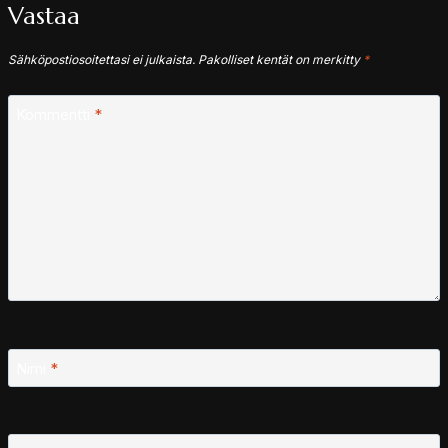
Vastaa
Sähköpostiosoitettasi ei julkaista.
Pakolliset kentät on merkitty
*
Kommentti
*
Nimi
*