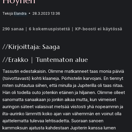
Tekijä
Elandra
28.3.2023 13:36
290 sanaa | 6 kokemuspistettä | KP-boosti ei käytössä
//Kirjoittaja: Saaga
//Erakko | Tuntematon alue
Tassutin edestakaisin. Olimme matkanneet taas monia päiviä
(toivottavasti) kohti klaaneja. Pörhistelin karvojani. En tiennyt
miten suhtautua siihen, että minulla ja Jupiterilla oli taas riitaa.
Hän oli todella outo jotenkin etäinen ja hiljainen. Olimme olleet
sanomatta sanaakaan jo jonkin aikaa mutta, kun viimeiset
auringon säteet valaisivat metsää viistosti yhä nopeammin ja
ilta-aurinko lämmitti koko ajan vain vähemmän en voinut olla
ajattelematta tulevaa lehtisadetta. Suoraan sanoen
kammoksuin ajatusta kahdestaan Jupiterin kanssa lumen