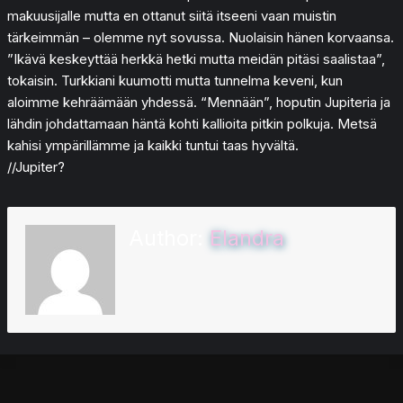
makuusijalle mutta en ottanut siitä itseeni vaan muistin
tärkeimmän – olemme nyt sovussa. Nuolaisin hänen korvaansa.
”Ikävä keskeyttää herkkä hetki mutta meidän pitäsi saalistaa”,
tokaisin. Turkkiani kuumotti mutta tunnelma keveni, kun
aloimme kehräämään yhdessä. “Mennään”, hoputin Jupiteria ja
lähdin johdattamaan häntä kohti kallioita pitkin polkuja. Metsä
kahisi ympärillämme ja kaikki tuntui taas hyvältä.
//Jupiter?
Author:
Elandra