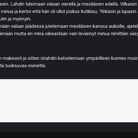
. Lähdin talsimaan valaan vierellä ja mesiläisen edellä. Vilkaisin 
isi minua ja kertoi että hän oli ollut joskus kotikisu. Yökäsin ja lupa
utin ja myönyin.
ämään valaan jäädessä jutelemaan mesiläisen kanssa aukiolle, ajat
mään mutta en minä oikeastaan vain levännyt minua nimittäin väsytti 
n makeasti ja sitten istahdin katselemaan ympärilleen kunnes muis
ä tuoksuvaa esinettä.