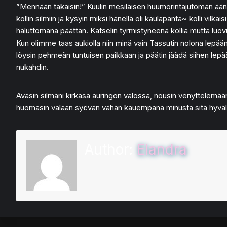
”Mennään takaisin!” Kuulin mesiläisen huumorintajutoman ääneen
kollin silmiin ja kysyin miksi hänellä oli kaulapanta~ kolli vilka
haluttomana päättän. Katselin tyrmistyneenä kollia mutta luov
Kun olimme taas aukiolla niin minä vain Tassutin nolona lepä
löysin pehmeän tuntuisen paikkaan ja päätin jäädä siihen lepää
nukahdin.
Avasin silmäni kirkasa auringon valossa, nousin venyttelemää
huomasin valaan syövän vähän kauempana minusta sitä hyvält
Author:
Elandra