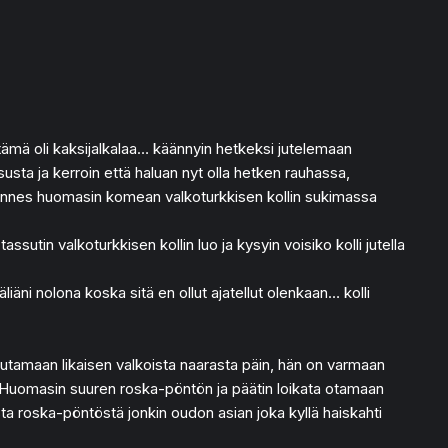
 tämä oli kaksijalkalaa… käännyin hetkeksi jutelemaan
sta ja kerroin että haluan nyt olla hetken rauhassa,
. Kunnes huomasin komean valkoturkkisen kollin sukimassa
utin valkoturkkisen kollin luo ja kysyin voisiko kolli jutella
iäni nolona koska sitä en ollut ajatellut olenkaan… kolli
sutamaan likaisen valkoista naarasta päin, hän on varmaan
. Huomasin suuren roska-pöntön ja päätin loikata otamaan
asta roska-pöntöstä jonkin oudon asian joka kyllä haiskahti