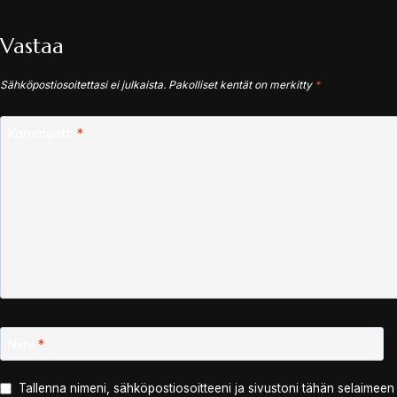
Vastaa
Sähköpostiosoitettasi ei julkaista.
Pakolliset kentät on merkitty
*
Kommentti
*
Nimi
*
Tallenna nimeni, sähköpostiosoitteeni ja sivustoni tähän selaimee