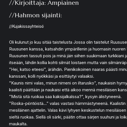
//Kirjoittaja: Ampiainen
//Hahmon sijainti:
//Kujakissayhteisö
Oli kulunut jo kuu sitää taistelusta Jossa olin taistelut Ruu
Ruusunen kanssa, katsahdin ympärillenin ja huomasin nuoren ke
Ruusunen tassuti pois ja minä jäin siihen suukimaan turkkiani
itseään, lähdin kollia kohti silmät loistaen mutta vain silm
”Hei, katso eteesi”, ärähdin. Pienikokoinen naaras päästi minu
kanssani, kolli nyökkäsi ja esittäytyi valaaksi.
”Kaunis nimi valas, minun nimeni on iltarusko”, naukaisin hymyil
kaalisti päättään ja naukaisi että aikoo mennä mesiläisen ka
”Mistä sitä ruokaa saa kaksijalkalssa?”, kysyin älistyneenä.
”Roska-pöntöistä…” valas vastasi hämmästyneenä. Kaalistin pä
mesiläinen ajattelin. Valas kävi lyhyen keskustelun mesiläis
sieltä ruokaa. Siellä oli särki, päätin ottaa särjen suuhuni ja
maukalta.