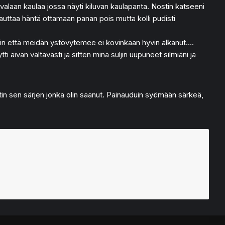
valaan kaulaa jossa näyti kiluvan kaulapanta. Nostin katseeni
sin auttaa häntä ottamaan panan pois mutta kolli pudisti
elin että meidän ystövytemee ei kovinkaan hyvin alkanut….
aivan valtavasti ja sitten minä suljin uupuneet silmiäni ja
tin sen särjen jonka olin saanut. Painauduin syömään särkeä,