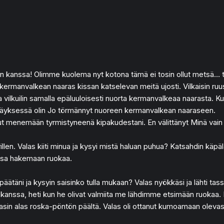
susen kanssa! Olimme kuolema nyt kotona tämä ei tosin ollut metsä…
rmanvalkean naaras kissan katselevan meitä ujosti. Vilkaisin ruusu
 ja vilkuilin samalla epäluuloisesti nuorta kermanvalkeaa naarasta
änräpäyksessä olin Jo törmännyt nuoreen kermanvalkean naaraseen.
t menemään tyrmistyneenä kipakudestani. En välittänyt Minä vain tass
len. Valas kiiti minua ja kysyi mistä haluan puhua? Katsahdin käpäläl
nssa hakemaan ruokaa.
ätäni ja kysyin saisinko tulla mukaan? Valas nyökkäsi ja lähti tas
en kanssa, heti kun he olivat valmiita me lähdimme etsimään ruokaa
 loikasin alas roska-pöntön päältä. Valas oli ottanut kumoamaan olev