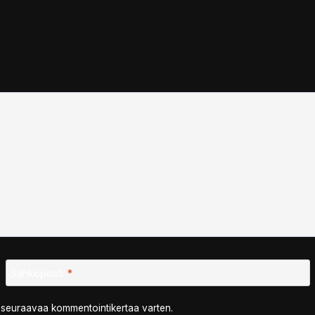
Sähköposti
*
n seuraavaa kommentointikertaa varten.