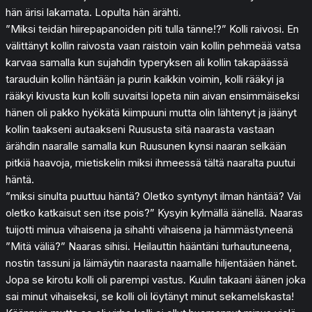
hän ärisi lakamata. Lopulta hän ärähti.
”Miksi teidän hiirepapanoiden piti tulla tänne!?” Kolli raivosi. En
välittänyt kollin raivosta vaan raistoin vain kollin pehmeää vatsa
karvaa samalla kun sujahdin typeryksen ali kollin takapäässä
tarauduin kollin häntään ja purin kaikkin voimin, kolli rääkyi ja
rääkyi kivusta kun kolli suvaitsi lopeta niin aivan ensimmäiseksi
hänen oli pakko hyökätä kiimpuuni mutta olin lähtenyt ja jäänyt
kollin taakseni autaakseni Ruususta sitä naarasta vastaan
ärähdin naaralle samalla kun Ruusunen kynsi naaran selkään
pitkiä haavoja, mietiskelin miksi ihmeessä tältä naaralta puutui
häntä.
”miksi sinulta puuttuu häntä? Oletko syntynyt ilman häntää? Vai
oletko katkaisut sen itse pois?” Kysyin kylmällä äänellä. Naaras
tuijotti minua vihaisena ja sihahti vihaisena ja hämmästyneenä
”Mitä väliä?” Naaras sihisi. Heilauttin hääntäni turhautuneena,
nostin tassuni ja läimäytin naarasta naamalle hiljentääen hänet.
Jopa se kirotu kolli oli parempi vastus. Kuulin takaani äänen joka
sai minut vihaiseksi, se kolli oli löytänyt minut sekamelskasta!