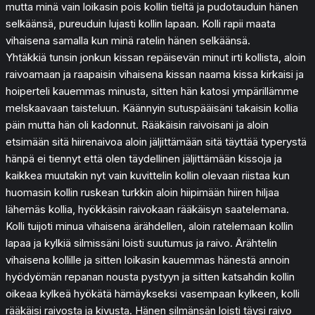
mutta minä vain loikasin pois kollin tieltä ja pudotauduin hänen
selkäänsä, pureuduin lujasti kollin lapaan. Kolli rapii maata
vihaisena samalla kun minä ratelin hänen selkäänsä.
Yhtäkkiä tunsin jonkun kissan repäisevän minut irti kollista, aloin
raivoamaan ja raapaisin vihaisena kissan naama kissa kirkaisi ja
hoiperteli kauemmas minusta, sitten hän katosi ympärillämme
melskaavaan taisteluun. Käännyin sutuspääisäni takaisin kollia
päin mutta hän oli kadonnut. Rääkäisin raivoisani ja aloin
etsimään sitä hiirenaivoa aloin jäljittämään sitä täyttää typerystä
hänpä ei tiennyt että olen täydellinen jäljittämään kissoja ja
kaikkea muutakin nyt vain kuvittelin kollin olevaan riistaa kun
huomasin kollin ruskean turkkin aloin hiipimään hiiren hiljaa
lähemäs kollia, hyökkäsin raivokaan rääkäisyn saatelemana.
Kolli tuijoti minua vihaisena ärähdellen, aloin ratelemaan kollin
lapaa ja kylkiä silmissäni loisti suutumus ja raivo. Ärähtelin
vihaisena kollille ja sitten loikasin kauemmas hänestä annoin
hyödyömän repanan nousta pystyyn ja sitten katsahdin kollin
oikeaa kylkeä hyökätä hämäykseksi vasempaan kylkeen, kolli
rääkäisi raivosta ja kivusta. Hänen silmänsän loisti täysi raivo