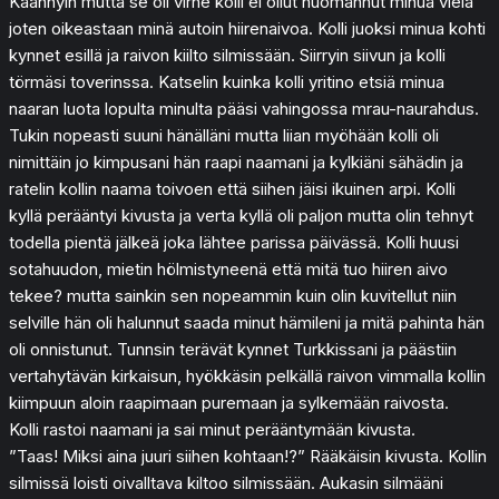
Käännyin mutta se oli virhe kolli ei ollut huomannut minua vielä
joten oikeastaan minä autoin hiirenaivoa. Kolli juoksi minua kohti
kynnet esillä ja raivon kiilto silmissään. Siirryin siivun ja kolli
törmäsi toverinssa. Katselin kuinka kolli yritino etsiä minua
naaran luota lopulta minulta pääsi vahingossa mrau-naurahdus.
Tukin nopeasti suuni hänälläni mutta liian myöhään kolli oli
nimittäin jo kimpusani hän raapi naamani ja kylkiäni sähädin ja
ratelin kollin naama toivoen että siihen jäisi ikuinen arpi. Kolli
kyllä perääntyi kivusta ja verta kyllä oli paljon mutta olin tehnyt
todella pientä jälkeä joka lähtee parissa päivässä. Kolli huusi
sotahuudon, mietin hölmistyneenä että mitä tuo hiiren aivo
tekee? mutta sainkin sen nopeammin kuin olin kuvitellut niin
selville hän oli halunnut saada minut hämileni ja mitä pahinta hän
oli onnistunut. Tunnsin terävät kynnet Turkkissani ja päästiin
vertahytävän kirkaisun, hyökkäsin pelkällä raivon vimmalla kollin
kiimpuun aloin raapimaan puremaan ja sylkemään raivosta.
Kolli rastoi naamani ja sai minut perääntymään kivusta.
”Taas! Miksi aina juuri siihen kohtaan!?” Rääkäisin kivusta. Kollin
silmissä loisti oivalltava kiltoo silmissään. Aukasin silmääni