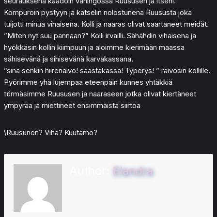
seurauksena kaadoin vahingossa Ruususen ja itseni.
Kompuroin pystyyn ja katselin nolostunena Ruususta joka
tuijotti minua vihaisena. Kolli ja naaras olivat saartaneet meidät.
”Miten nyt suu pannaan?” Kolli irvailli. Sähähdin vihaisena ja
hyökkäsin kollin kiimpuun ja aloimme kierimään maassa
sähisevänä ja sihisevänä karvakassana.
”sinä senkin hiirenaivo! saastakassa! Typerys! ” raivosin kollille.
Pyörimme yhä lujempaa eteenpäin kunnes yhtäkkiä
törmäsimme Ruususen ja naaraseen jotka olivat kiertäneet
ympyrää ja miettineet ensimmäistä siirtoa
\Ruusunen? Viha? Kuutamo?
Author:
Elandra