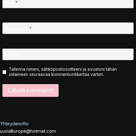
Nimi
*
Sähköposti
*
Sivusto
Tallenna nimeni, sähköpostiosoitteeni ja sivustoni tähän
selaimeen seuraavaa kommentointikertaa varten.
Yhteydenotto
uusialkurope@hotmail.com