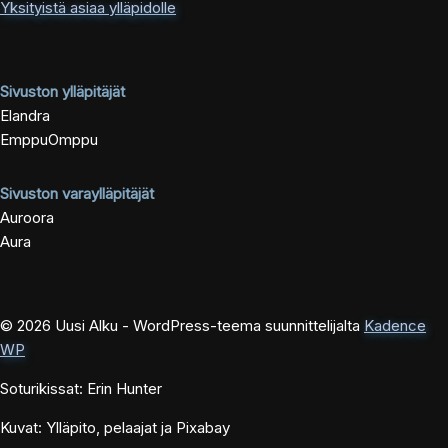
Yksityistä asiaa ylläpidolle
Sivuston ylläpitäjät
Elandra
EmppuOmppu
Sivuston varaylläpitäjät
Auroora
Aura
© 2026 Uusi Alku - WordPress-teema suunnittelijalta
Kadence
WP
Soturikissat: Erin Hunter
Kuvat: Ylläpito, pelaajat ja Pixabay