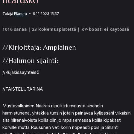
Tekijä
Elandra
9.12.2023 15:57
1016 sanaa | 23 kokemuspistettä | KP-boosti ei käytössä
//Kirjoittaja: Ampiainen
//Hahmon sijainti:
//Kujakissayhteisö
//TAISTELUTARINA
Mustavalkoinen Naaras rilpuili irti minusta sihahdin
harmistunena, yhtäkkiä tunsin jotain painavaa kyljessäni vilkaisin
sitä hiirenaivoista kollia olin jo rapaisemassa kollia kipakasti
korville mutta Ruusunen veti kollin nopeasti pois ja Sihahti.