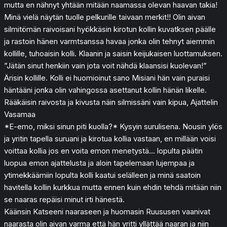
mutta en nähnyt yhtään mitään naamassa olevan haavan takia!
Minä vielä näytän tuolle pelkurille taivaan merkit!! Olin aivan
silmitömän raivoisani hyökkäsin kirotun kollin kuvatksen päälle
ja rastoin hänen varmtsanssa havaa jonka olin tehnyt aiemmin
kollille, tuhoaisin kolli. Klaanin ja saisin keijukaisen luottamuksen.
”Jätän sinut henkiin vain jota voit nähdä klaansisi kuolevan!”
Ärisin kollille. Kolli ei huomioinut sano Misiani hän vain puraisi
häntääni jonka olin vahingossa asettanut kollin hänän likelle.
Rääkäisin raivosta ja kivusta näin silmissäni vain kipua, Ajattelin
Vasamaa
*E-emo, miksi sinun piti kuolla?* Kysyin surulisena. Nousin ylös
ja yritin tapella suruani ja kirotua kollia vastaan, en millään voisi
voittaa kollia jos en voita emon menetystä… lopulta päätin
luopua emon ajattelusta ja aloin tapelemaan lujempaa ja
ytimekkäämiin lopulta kolli kaatui selälleen ja minä saatoin
havitella kollin kurkkua mutta ennen kuin ehdin tehdä mitään niin
se naaras repäisi minut irti hänestä.
Käänsin Katseeni naaraseen ja huomasin Ruususen vaanivat
naarasta olin aivan varma että hän yritti yllättää naaran ja niin