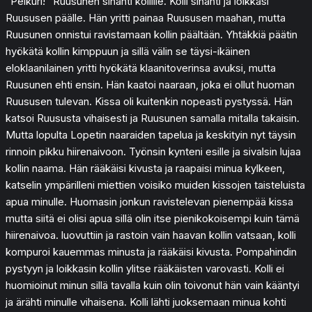
”Pelkuri!” Ruusunen sihahti kollille. Kolli sihahti ja loikkasi
Ruususen päälle. Hän yritti painaa Ruususen maahan, mutta
Ruusunen onnistui ravistamaan kollin päältään. Yhtäkkiä päätin
hyökätä kollin kimppuun ja sillä välin se täysi-ikäinen
eloklaanilainen yritti hyökätä klaanitoverinsa avuksi, mutta
Ruusunen ehti ensin. Hän kaatoi naaraan, joka ei ollut huoman
Ruususen tulevan. Kissa oli kuitenkin nopeasti pystyssä. Hän
katsoi Ruususta vihaisesti ja Ruusunen samalla mitalla takaisin.
Mutta lopulta Lopetin naaraiden tapelua ja keskityin nyt täysin
rinnoin pikku hiirenaivoon. Työnsin kynteni esille ja sivalsin lujaa
kollin naama. Hän rääkäisi kivusta ja raapaisi minua kylkeen,
katselin ympärilleni miettien voisiko muiden kissojen taisteluista
apua minulle. Huomasin jonkun ravistelevan pienempää kissa
mutta siitä ei olisi apua sillä olin itse pienikokoisempi kuin tämä
hiirenaivoa. luovuttiin ja rastoin vain haavan kollin vatsaan, kolli
kompuroi kauemmas minusta ja rääkäisi kivusta. Pompahindin
pystyyn ja loikkasin kollin ylitse rääkäisten varovasti. Kolli ei
huomioinut minun sillä tavalla kuin olin toivonut hän vain kääntyi
ja ärähti minulle vihaisena. Kolli lähti juoksemaan minua kohti