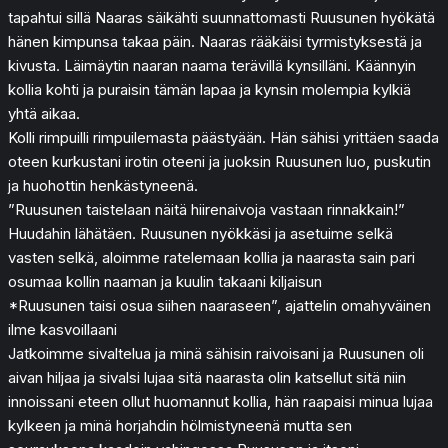
tapahtui sillä Naaras säikähti suunnattomasti Ruusunen hyökätä
hänen kimpunsa takaa päin. Naaras rääkäisi tyrmistyksestä ja
kivusta. Läimäytin naaran naama terävillä kynsilläni. Käännyin
kollia kohti ja puraisin tämän lapaa ja kynsin molempia kylkiä
yhtä aikaa.
Kolli rimpuilli rimpuilemasta päästyään. Hän sähisi yrittäen saada
oteen kurkustani irotin oteeni ja juoksin Ruusunen luo, puskutin
ja huohottin henkästyneenä.
”Ruusunen taistelaan näitä hiirenaivoja vastaan rinnakkain!”
Huudahin lähätäen. Ruusunen nyökkäsi ja asetuime selkä
vasten selkä, aloimme ratelemaan kollia ja naarasta sain pari
osumaa kollin naaman ja kuulin takaani kiljaisun
*Ruusunen taisi osua siihen naaraseen”, ajattelin omahyväinen
ilme kasvoillaani
Jatkoimme sivaltelua ja minä sähisin raivoisani ja Ruusunen oli
aivan hiljaa ja sivalsi lujaa sitä naarasta olin katsellut sitä niin
innoissani eteen ollut huomannut kollia, hän raapaisi minua lujaa
kylkeen ja minä horjahdin hölmistyneenä mutta sen