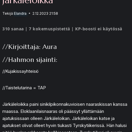
Tekijä
Elandra
2.12.2023 21:58
310 sanaa | 7 kokemuspistettä | KP-boosti ei käytössä
//Kirjoittaja: Aura
//Hahmon sijainti:
//Kujakissayhteisö
//Taistelutarina = TAP
Järkäleloikka paini sinikilpikonnakuvioisen naaraskissan kanssa
maassa. Eloklaanilaisnaaras oli päässyt yllättämään
ajatuksissaan olleen Järkäleloikan. Järkäleloikan katse ja
ajatukset olivat olleet hyvin tiukasti Tyrskytiikerissä. Hän halusi