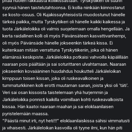
pitää huolen rakkaasta kollikissastaan. Tyrskytiikeri oli suurin
syynsä hänen taistelutahtoonsa. Ei kollia niinkään kiinnostanut
se kosto-osuus. Oli Kujakissayhteisöstä muodostunut hänelle
tärkeä paikka, mutta Tyrskytiikeri oli hänelle kaikki kaikessa ja
tuota Järkäleloikka oli valmis suojelemaan omalla hengellään. Ja
kerta raidallinen kolli oli myös Päivänsäteen kasvattivanhempi,
oli myös Päivänsäde hänelle jokseenkin tärkeä kissa. Ei
kuitenkaan mitään verrattuna Tyrskytiikeriin, joka oli hänen
elämänsä keskipiste. Järkäleloikka potkaisi vahvoilla käpälillään
naaraan pois päältään ja sai soturittaren ulvahtamaan. Naaraan
jokseenkin kovaääninen huudahdus houkutteli Järkäleloikan
kimppuun toisen kissan, joka oli ruskeavalkoinen ja
tummaturkkinen kolli erotti muutaman sanan, joista yksi oli ’täti’.
Veri sai osan kissoista taistelemaan yhä hurjemmin ja
Järkäleloikka ponnisti kaikilla voimillaan kohti ruskeavalkoista
kissaa. Hän kaatoi naaraan maahan ja sai eloklaanilaisen
pyristelemään maassa.
”Päästä minut irti, nyt heti!!!” eloklaanilaiskissa sähisi vimmatusti
ja vihaisesti. Järkäleloikan kasvoilla oli tyyne ilmi, kun hän piti