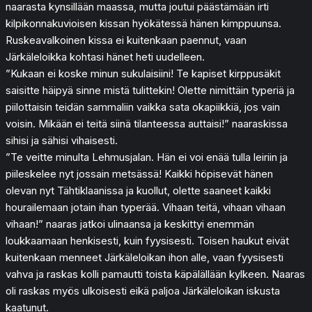
naarasta kynsillään maassa, mutta joutui päästämään irti
kilpikonnakuvioisen kissan hyökätessä hänen kimppuunsa.
Ruskeavalkoinen kissa ei kuitenkaan paennut, vaan
Järkäleloikka kohtasi hänet heti uudelleen.
”Kukaan ei koske minun sukulaisiini! Te kapiset kirppusäkit
saisitte häipyä sinne mistä tulittekin! Olette nimittäin typeriä ja
piilottaisin teidän sammaliin vaikka sata okapiikkiä, jos vain
voisin. Mikään ei teitä siinä tilanteessa auttaisi!” naaraskissa
sihisi ja sähisi vihaisesti.
”Te veitte minulta Lehmusjalan. Hän ei voi enää tulla leiriin ja
piileskelee nyt jossain metsässä! Kaikki höpisevät hänen
olevan nyt Tähtiklaanissa ja kuollut, olette saaneet kaikki
hourailemaan jotain ihan typerää. Vihaan teitä, vihaan vihaan
vihaan!” naaras jatkoi ulinaansa ja keskittyi enemmän
loukkaamaan henkisesti, kuin fyysisesti. Toisen haukut eivät
kuitenkaan menneet Järkäleloikan ihon alle, vaan fyysisesti
vahva ja raskas kolli pamautti toista käpälällään kylkeen. Naaras
oli raskas myös ulkoisesti eikä paljoa Järkäleloikan iskusta
kaatunut.