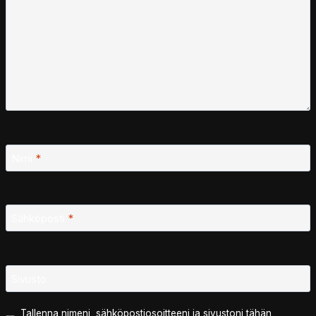
Nimi
*
Sähköposti
*
Sivusto
Tallenna nimeni, sähköpostiosoitteeni ja sivustoni tähän