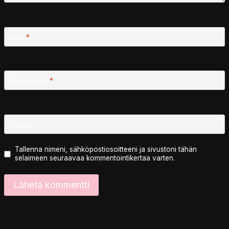
Nimi
*
Sähköposti
*
Sivusto
Tallenna nimeni, sähköpostiosoitteeni ja sivustoni tähän
selaimeen seuraavaa kommentointikertaa varten.