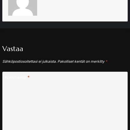
Vastaa
Sähköpostiosoitettasi ei julkaista.
Pakolliset kentät on merkitty
*
Kommentti
*