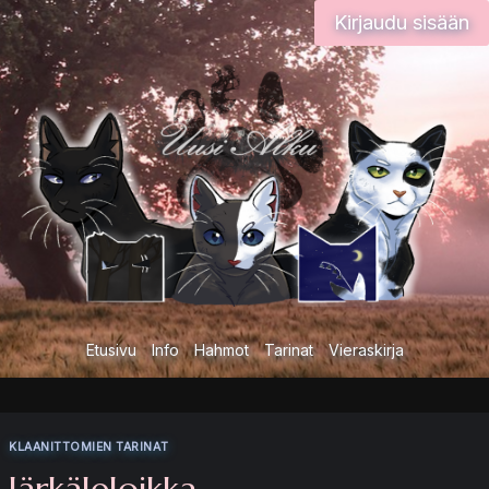
Siirry
Kirjaudu sisään
sisältöön
Etusivu
Info
Hahmot
Tarinat
Vieraskirja
KLAANITTOMIEN TARINAT
Järkäleloikka