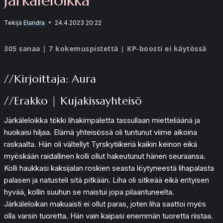
Tekijä
Elandra
24.4.2023 20:22
305 sanaa | 7 kokemuspistettä | KP-boosti ei käytössä
//Kirjoittaja: Aura
//Erakko | Kujakissayhteisö
Järkäleloikka tökki lihakimpaletta tassullaan mietteliäänä ja
huokaisi hiljaa. Elämä yhteisössä oli tuntunut viime aikoina
raskaalta. Hän oli vältellyt Tyrskytiikeriä kaikin keinon eikä
myöskään raidallinen kolli ollut hakeutunut hänen seuraansa.
Kolli haukkasi kaksijalan roskien seasta löytyneestä lihapalasta
palasen ja natusteli sitä pitkään. Liha oli sitkeää eikä erityisen
hyvää, kollin suuhun se maistui jopa pilaantuneelta.
Järkäleloikan makuaisti ei ollut paras, joten liha saattoi myös
olla varsin tuoretta. Hän vain kaipasi enemmän tuoretta riistaa.