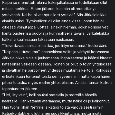
Kaipa se menetteli, elämä kaksijalkalassa ei todellakaan ollut
mitään herkkua. Ei sen jälkeen, kun hän oli menettänyt
ystävänsä. Kai he olivat nyt olleet ystäviä? Niin Järkäleloikka
ainakin uskoi. Tyrskytiikeri oli ollut ainoa kissa, johon hän oli
oikeasti voinut jopa luottaa; ainakin hieman. Jokin kollissa veti
häntä puoleensa oudolla ja kummallisella tavalla. Järkäleloikka
hätkähti kuullessaan takaataan naukaisun:
”Toivottavasti sinua ei haittaa, jos liityn seuraasi.” kuului ääni.
”Kaipaan juttuseuraa”, naaraskissa selitti ja väräytti korvaansa.
Järkäleloikka nielaisi jauhamansa lihapalasensa ja käänsi hitaasti
katseensa valkeaan kissaan. Toinen oli ollut jo tovin yhteisössä
ja olivathan he partioineet yhdessä muutamia kertoja. Kollikissa
ei kuitenkaan tuntenut toista sen syvemmin, mutta kaipa hänen
pitäisi tutustua myös muihin yhteisöläisiin. Ainakin tämän kaiken
tapahtuneen jälkeen.
”Hei, liity vain”, kolli naukui matalalla ja möreällä äänellä
naaraalle. Hän katsahti ateriaansa, mutta nälkä oli jo kaikonnut.
Hän työnsi lihan Nefirille ja katsoi toista varovaisesti silmiin.
Katsekontakti ei ollut hänen suosikkijuttunsa, mutta muita