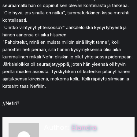
seuraamalla hän oli oppinut sen olevan kohteliasta ja tärkeää.
”Ole hyvä, jos sinulla on nälkä”, tummaturkkinen kissa mörähti
kohteliaasti.
”Oletko viihtynyt yhteisössä?” Järkäleloikka kysyi lyhyesti ja
hänen äänensä oli aika hiljainen.
”Pahoittelut, minä en muista milloin sinä liityit tänne”, kolli
pahoitteli heti perään, sillä hänen kysymyksensä olisi aika
kummallinen mikäli Nefiri olisikin jo ollut yhteisössä pidempään.
Järkäleloikka oli seuraajatyyppiä, joten hän yleensä oli hyvin
perillä muiden asioista. Tyrskytiikeri oli kuitenkin pitänyt hänen
ajatuksensa kiireisenä, mokoma kolli.. Kolli räpäytti silmiään ja
katsahti taas Nefiriin.
//Nefiri?
Author:
Elandra