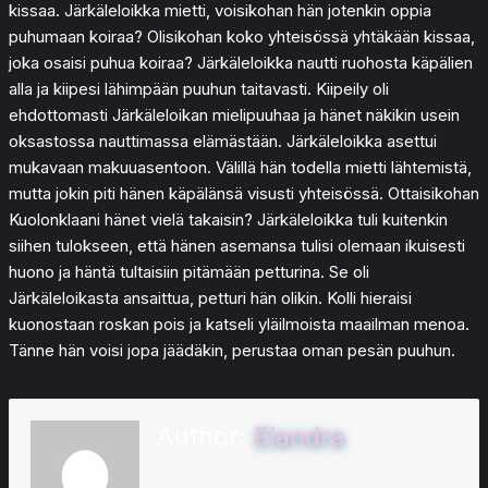
kissaa. Järkäleloikka mietti, voisikohan hän jotenkin oppia
puhumaan koiraa? Olisikohan koko yhteisössä yhtäkään kissaa,
joka osaisi puhua koiraa? Järkäleloikka nautti ruohosta käpälien
alla ja kiipesi lähimpään puuhun taitavasti. Kiipeily oli
ehdottomasti Järkäleloikan mielipuuhaa ja hänet näkikin usein
oksastossa nauttimassa elämästään. Järkäleloikka asettui
mukavaan makuuasentoon. Välillä hän todella mietti lähtemistä,
mutta jokin piti hänen käpälänsä visusti yhteisössä. Ottaisikohan
Kuolonklaani hänet vielä takaisin? Järkäleloikka tuli kuitenkin
siihen tulokseen, että hänen asemansa tulisi olemaan ikuisesti
huono ja häntä tultaisiin pitämään petturina. Se oli
Järkäleloikasta ansaittua, petturi hän olikin. Kolli hieraisi
kuonostaan roskan pois ja katseli yläilmoista maailman menoa.
Tänne hän voisi jopa jäädäkin, perustaa oman pesän puuhun.
Author:
Elandra