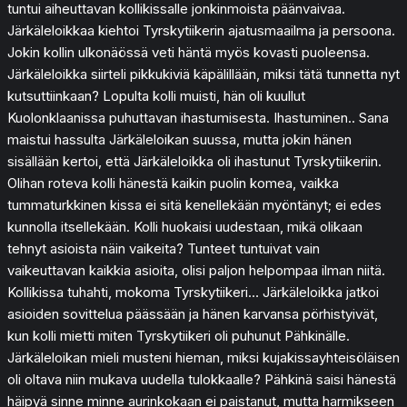
tuntui aiheuttavan kollikissalle jonkinmoista päänvaivaa.
Järkäleloikkaa kiehtoi Tyrskytiikerin ajatusmaailma ja persoona.
Jokin kollin ulkonäössä veti häntä myös kovasti puoleensa.
Järkäleloikka siirteli pikkukiviä käpälillään, miksi tätä tunnetta nyt
kutsuttiinkaan? Lopulta kolli muisti, hän oli kuullut
Kuolonklaanissa puhuttavan ihastumisesta. Ihastuminen.. Sana
maistui hassulta Järkäleloikan suussa, mutta jokin hänen
sisällään kertoi, että Järkäleloikka oli ihastunut Tyrskytiikeriin.
Olihan roteva kolli hänestä kaikin puolin komea, vaikka
tummaturkkinen kissa ei sitä kenellekään myöntänyt; ei edes
kunnolla itsellekään. Kolli huokaisi uudestaan, mikä olikaan
tehnyt asioista näin vaikeita? Tunteet tuntuivat vain
vaikeuttavan kaikkia asioita, olisi paljon helpompaa ilman niitä.
Kollikissa tuhahti, mokoma Tyrskytiikeri… Järkäleloikka jatkoi
asioiden sovittelua päässään ja hänen karvansa pörhistyivät,
kun kolli mietti miten Tyrskytiikeri oli puhunut Pähkinälle.
Järkäleloikan mieli musteni hieman, miksi kujakissayhteisöläisen
oli oltava niin mukava uudella tulokkaalle? Pähkinä saisi hänestä
häipyä sinne minne aurinkokaan ei paistanut, mutta harmikseen