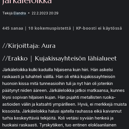
Tekijä
Elandra
22.2.2023 20:29
445 sanaa | 10 kokemuspistettä | KP-boosti ei käytössä
//Kirjoittaja: Aura
//Erakko | Kujakissayhteisön lähialueet
Järkäleloikka kulki kaduilla hiljaisena kuin hiiri. Hän askelsi
raskaasti ja tuhahteli välillä. Hän oli ehkä kujakissayhteisön
huonoin kissa mitä tunneasioihin tuli ja nyt hän oli jotenkin
päätynyt niiden ääreen. Järkäleloikka jatkoi matkaansa, kunnes
löysi sopivan hiljaisen kujan. Hän pujahti metallisten ruoka-
astioiden väliin ja katsahti ympärilleen. Hyvä, ei merkkejä muista
kissoista. Järkäleloikka halusi ajatella rauhassa eikä kaivannut
turhia keskeyttäviä tekijöitä. Koli vetäisi syvään henkeä ja
huokaisi raskaasti. Tyrskytiikeri, tuo entinen eloklaanilainen