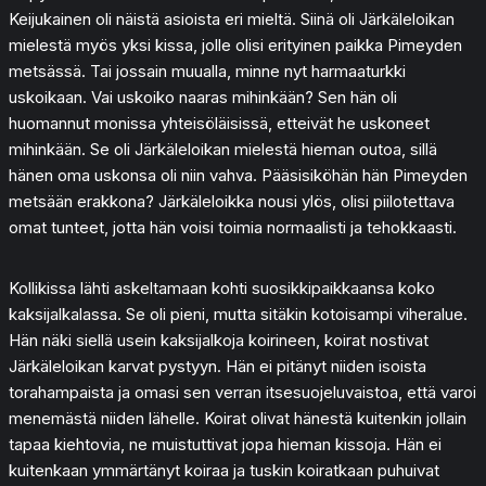
Keijukainen oli näistä asioista eri mieltä. Siinä oli Järkäleloikan
mielestä myös yksi kissa, jolle olisi erityinen paikka Pimeyden
metsässä. Tai jossain muualla, minne nyt harmaaturkki
uskoikaan. Vai uskoiko naaras mihinkään? Sen hän oli
huomannut monissa yhteisöläisissä, etteivät he uskoneet
mihinkään. Se oli Järkäleloikan mielestä hieman outoa, sillä
hänen oma uskonsa oli niin vahva. Pääsisiköhän hän Pimeyden
metsään erakkona? Järkäleloikka nousi ylös, olisi piilotettava
omat tunteet, jotta hän voisi toimia normaalisti ja tehokkaasti.
Kollikissa lähti askeltamaan kohti suosikkipaikkaansa koko
kaksijalkalassa. Se oli pieni, mutta sitäkin kotoisampi viheralue.
Hän näki siellä usein kaksijalkoja koirineen, koirat nostivat
Järkäleloikan karvat pystyyn. Hän ei pitänyt niiden isoista
torahampaista ja omasi sen verran itsesuojeluvaistoa, että varoi
menemästä niiden lähelle. Koirat olivat hänestä kuitenkin jollain
tapaa kiehtovia, ne muistuttivat jopa hieman kissoja. Hän ei
kuitenkaan ymmärtänyt koiraa ja tuskin koiratkaan puhuivat