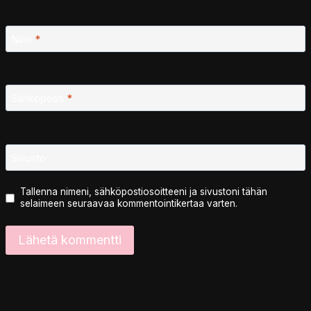
Nimi
*
Sähköposti
*
Sivusto
Tallenna nimeni, sähköpostiosoitteeni ja sivustoni tähän
selaimeen seuraavaa kommentointikertaa varten.