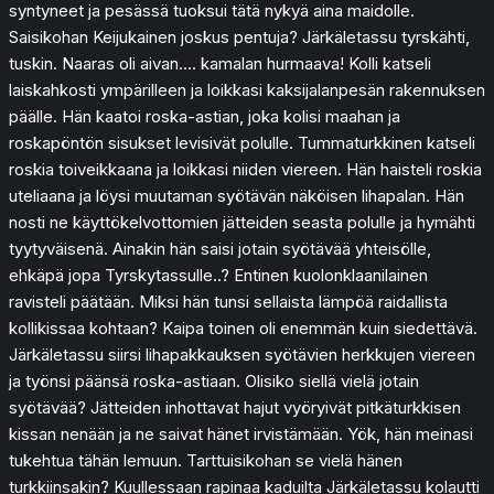
syntyneet ja pesässä tuoksui tätä nykyä aina maidolle.
Saisikohan Keijukainen joskus pentuja? Järkäletassu tyrskähti,
tuskin. Naaras oli aivan…. kamalan hurmaava! Kolli katseli
laiskahkosti ympärilleen ja loikkasi kaksijalanpesän rakennuksen
päälle. Hän kaatoi roska-astian, joka kolisi maahan ja
roskapöntön sisukset levisivät polulle. Tummaturkkinen katseli
roskia toiveikkaana ja loikkasi niiden viereen. Hän haisteli roskia
uteliaana ja löysi muutaman syötävän näköisen lihapalan. Hän
nosti ne käyttökelvottomien jätteiden seasta polulle ja hymähti
tyytyväisenä. Ainakin hän saisi jotain syötävää yhteisölle,
ehkäpä jopa Tyrskytassulle..? Entinen kuolonklaanilainen
ravisteli päätään. Miksi hän tunsi sellaista lämpöä raidallista
kollikissaa kohtaan? Kaipa toinen oli enemmän kuin siedettävä.
Järkäletassu siirsi lihapakkauksen syötävien herkkujen viereen
ja työnsi päänsä roska-astiaan. Olisiko siellä vielä jotain
syötävää? Jätteiden inhottavat hajut vyöryivät pitkäturkkisen
kissan nenään ja ne saivat hänet irvistämään. Yök, hän meinasi
tukehtua tähän lemuun. Tarttuisikohan se vielä hänen
turkkiinsakin? Kuullessaan rapinaa kaduilta Järkäletassu kolautti