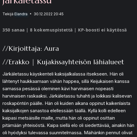
Tekijä
Elandra
30.12.2022 20:45
350 sanaa | 8 kokemuspistettä | KP-boosti ei käytössä
//Kirjoittaja: Aura
//Erakko | Kujakissayhteisön lähialueet
Järkäletassu käyskenteli kaksijalkalassa itsekseen. Hän oli
lähtenyt haukkaamaan vähän happea, sillä Keijukaisen kanssa
samassa pesässä oleminen kävi harvinaisen nopeasti
harvinaisen raskaaksi. Järkäletassu tuhahti ja loikkasi kalisevan
roskapöntön päälle. Hän oli kuiden aikana oppinut kaikenlaista
kaksijalkojen sanastoa elellessään täällä. Kyllä kolli edelleen
kaipasi metsäisille maille, mutta hän oli oppinut osittain
pitämään yhteisöstä. Kaipa siellä elo oli siedettävää, ainakin hän
oli hyödyksi tulevassa suunnitelmassa. Mäihänkin pennut olivat