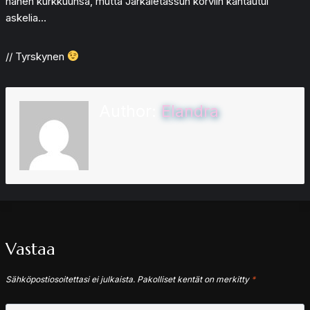
hänen kurkkuunsa, mutta Järkäletassun korviin kantautui
askelia…
// Tyrskynen
Author:
Elandra
Vastaa
Sähköpostiosoitettasi ei julkaista.
Pakolliset kentät on merkitty
*