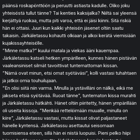
päänsä roskapönttöön ja peruutti astiasta kadulle. Oliko joku
yhteisöstä tullut tänne? Tai kenties kaksijalka? Niiltä sai yleensä
kerjättyä ruokaa, mutta piti varoa, että ei jäisi kiinni. Sitä riskiä
hän ei ottaisi. Juuri kun kaikki yhteisön jäsenet oltiin saatu
takaisin. Järkäletassu kohautti olkiaan ja alkoi kerätä viemisiään
kujakissayhteisölle.
”Minne matka?” kuului matala ja viekas ääni kauempaa.
Järkäletassu katseli hetken ympärilleen, kunnes hänen pistävän
vaaleansiniset silmät tavoittivat tuntemattoman kissan.
”Nämä ovat minun, etsi omat syötäväsi”, kolli vastasi tuhahtaen
ja jatkoi omia touhuilujaan.
”En olisi siitä niin varma. Minulla ja ystävilläni on nälkä, eikä me
jakseta etsiä syötävää. Ruoat tänne”, tuntematon kissa murahti
ja Järkäletassu hätkähti. Hänet oltiin piiritetty, hänen ympärillään
oli useita kissoja. ”Menkää rettelöimään muualle, minulla on
kiire”, Järkäletassu vastasi, mutta kissat olivat paljastaneet
hänelle kyntensä. Järkäletassu asettautui seisomaan
tuomisiensa eteen, sillä hän ei niistä luopuisi. Pieni pelko hiipi