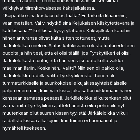
matalalla äänellä. Tummaturkkisen kissan siniset silmät
välkkyivät hiirenkorvaisessa kaksijalkalassa.
”Kaipaatko sinä koskaan ulos täältä? En tarkoita klaaneihin,
vaan metsään. Vai viihdytkö sinä Keijukaisen käskytettävänä ja
katukissana?” kollikissa kysyi yllättäen. Kaksijalkalan katuihin
hänen anturansa olivat kuita sitten tottuneet, mutta
Järkäleloikan mieli ei. Ajatus katukissana olosta tuntui edelleen
oudolta ja hän tiesi, että ei olisi täällä, jos Tyrskytiikeri ei olisi.
Järkäleloikasta tuntui, että hän seuraisi tuota kollia vaikka
maailman ääriin. Koska hän.. välitti? Niin sen oli pakko olla,
Järkäleloikka todella välitti Tyrskytiikeristä. Toinen oli
tummaturkkiselle ja suurikokoiselle kujakissayhteisöläiselle
paljon enemmän, kuin vain kissa joka sattui nukkumaan hänen
kanssaan samassa pesässä. Järkäleloikka ei kuitenkaan ollut
varma mitä Tyrskytiikeri ajatteli hänestä eikä pehmoilu nyt
muutenkaan ollut suuren kissan tyylistä! Järkäleloikka vilkuili
raidallista kissaa aika-ajoin, kun toinen ei huomannut ja
hymähteli itsekseen.