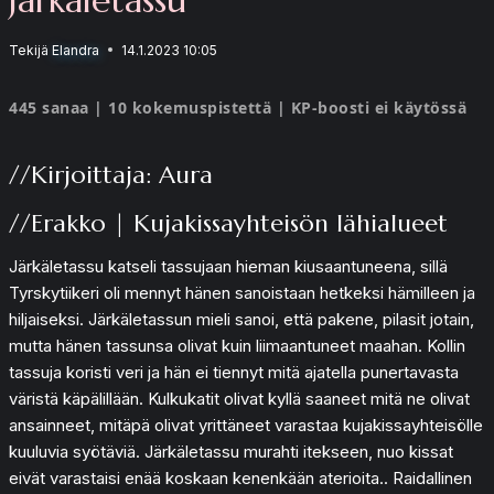
Tekijä
Elandra
14.1.2023 10:05
445 sanaa | 10 kokemuspistettä | KP-boosti ei käytössä
//Kirjoittaja: Aura
//Erakko | Kujakissayhteisön lähialueet
Järkäletassu katseli tassujaan hieman kiusaantuneena, sillä
Tyrskytiikeri oli mennyt hänen sanoistaan hetkeksi hämilleen ja
hiljaiseksi. Järkäletassun mieli sanoi, että pakene, pilasit jotain,
mutta hänen tassunsa olivat kuin liimaantuneet maahan. Kollin
tassuja koristi veri ja hän ei tiennyt mitä ajatella punertavasta
väristä käpälillään. Kulkukatit olivat kyllä saaneet mitä ne olivat
ansainneet, mitäpä olivat yrittäneet varastaa kujakissayhteisölle
kuuluvia syötäviä. Järkäletassu murahti itekseen, nuo kissat
eivät varastaisi enää koskaan kenenkään aterioita.. Raidallinen