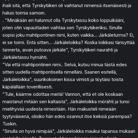
ihaili sitä, että Tyrskytiikeri oli vaihtanut nimensä itsenäisesti ja
halusi toimia samoin.
. ”Minäkään en halunnut olla Tyrskytassu koko loppuikääni,
joten otin vapauttaden vaihtaa sen Tyrskytiikeriksi. Sinulle
sopisi joku mahtipontinen nimi, kuten vaikka… Järkäleturma? Ei,
ei se toimi. Entä sitten… Järkäleloikka? Koska loikkasi tärisyttää
tannerta, aivan putoava järkäle”, Tyrskytiikeri naurahti ja
Järkäletassu hymähti.
”Vai että mahtipontinen nimi.. Selvä, kutsu minua tästä edes
sitten uudella mahtipontisella nimelläni. Saanen esitellä,
Järkäleloikka”, suurikokoinen kissa virnisti ja töytäisi toista
käpälällään toverillisesti.
”Tule, käärme odottaa meitä! Vannon, että et ole koskaan
maistanut mitään sen kaltaista”, Järkäleloikka mörähti ja tunsi
mielihyvää uudesta nimestään. Hän makusteli nimeään
tyytyväisenä, olisiko hän edes osannut itse keksiä parempaa?
Tuskin.
”Sinulla on hyvä nimipää”, Järkäleloikka maukui tapansa mukaan