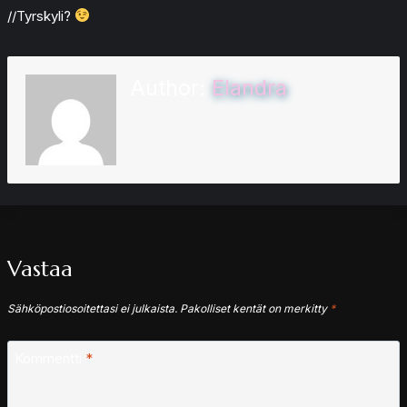
//Tyrskyli?
Author:
Elandra
Vastaa
Sähköpostiosoitettasi ei julkaista.
Pakolliset kentät on merkitty
*
Kommentti
*