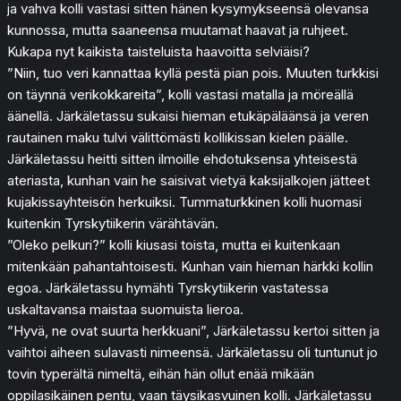
ja vahva kolli vastasi sitten hänen kysymykseensä olevansa
kunnossa, mutta saaneensa muutamat haavat ja ruhjeet.
Kukapa nyt kaikista taisteluista haavoitta selviäisi?
”Niin, tuo veri kannattaa kyllä pestä pian pois. Muuten turkkisi
on täynnä verikokkareita”, kolli vastasi matalla ja möreällä
äänellä. Järkäletassu sukaisi hieman etukäpäläänsä ja veren
rautainen maku tulvi välittömästi kollikissan kielen päälle.
Järkäletassu heitti sitten ilmoille ehdotuksensa yhteisestä
ateriasta, kunhan vain he saisivat vietyä kaksijalkojen jätteet
kujakissayhteisön herkuiksi. Tummaturkkinen kolli huomasi
kuitenkin Tyrskytiikerin värähtävän.
”Oleko pelkuri?” kolli kiusasi toista, mutta ei kuitenkaan
mitenkään pahantahtoisesti. Kunhan vain hieman härkki kollin
egoa. Järkäletassu hymähti Tyrskytiikerin vastatessa
uskaltavansa maistaa suomuista lieroa.
”Hyvä, ne ovat suurta herkkuani”, Järkäletassu kertoi sitten ja
vaihtoi aiheen sulavasti nimeensä. Järkäletassu oli tuntunut jo
tovin typerältä nimeltä, eihän hän ollut enää mikään
oppilasikäinen pentu, vaan täysikasvuinen kolli. Järkäletassu