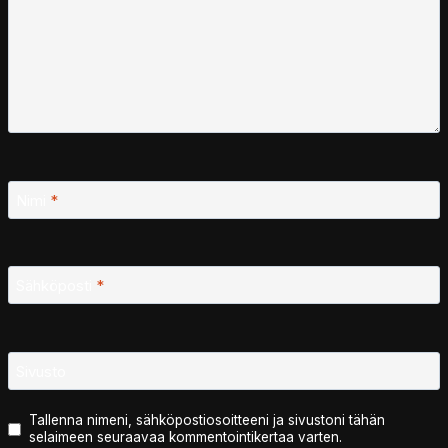
Nimi
*
Sähköposti
*
Sivusto
Tallenna nimeni, sähköpostiosoitteeni ja sivustoni tähän
selaimeen seuraavaa kommentointikertaa varten.