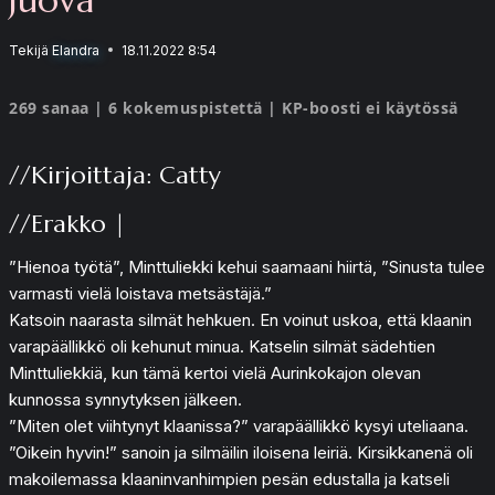
Tekijä
Elandra
18.11.2022 8:54
269 sanaa | 6 kokemuspistettä | KP-boosti ei käytössä
//Kirjoittaja: Catty
//Erakko |
”Hienoa työtä”, Minttuliekki kehui saamaani hiirtä, ”Sinusta tulee
varmasti vielä loistava metsästäjä.”
Katsoin naarasta silmät hehkuen. En voinut uskoa, että klaanin
varapäällikkö oli kehunut minua. Katselin silmät sädehtien
Minttuliekkiä, kun tämä kertoi vielä Aurinkokajon olevan
kunnossa synnytyksen jälkeen.
”Miten olet viihtynyt klaanissa?” varapäällikkö kysyi uteliaana.
”Oikein hyvin!” sanoin ja silmäilin iloisena leiriä. Kirsikkanenä oli
makoilemassa klaaninvanhimpien pesän edustalla ja katseli