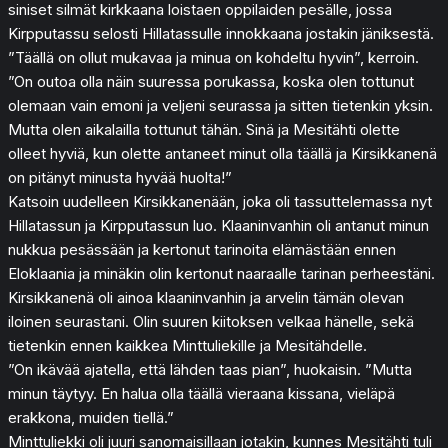
siniset silmät kirkkaana loistaen oppilaiden pesälle, jossa
Kirpputassu selosti Hillatassulle innokkaana jostakin jäniksestä.
”Täällä on ollut mukavaa ja minua on kohdeltu hyvin”, kerroin.
”On outoa olla näin suuressa porukassa, koska olen tottunut
olemaan vain emoni ja veljeni seurassa ja sitten tietenkin yksin.
Mutta olen aikalailla tottunut tähän. Sinä ja Mesitähti olette
olleet hyviä, kun olette antaneet minut olla täällä ja Kirsikkanenä
on pitänyt minusta hyvää huolta!”
Katsoin uudelleen Kirsikkanenään, joka oli tassuttelemassa nyt
Hillatassun ja Kirpputassun luo. Klaaninvanhin oli antanut minun
nukkua pesässään ja kertonut tarinoita elämästään ennen
Eloklaania ja minäkin olin kertonut naaraalle tarinan perheestäni.
Kirsikkanenä oli ainoa klaaninvanhin ja arvelin tämän olevan
iloinen seurastani. Olin suuren kiitoksen velkaa hänelle, sekä
tietenkin ennen kaikkea Minttuliekille ja Mesitähdelle.
”On ikävää ajatella, että lähden taas pian”, huokaisin. ”Mutta
minun täytyy. En halua olla täällä vieraana kissana, vieläpä
erakkona, muiden tiellä.”
Minttuliekki oli juuri sanomaisillaan jotakin, kunnes Mesitähti tuli