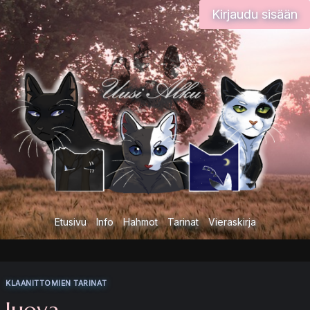
Siirry
Kirjaudu sisään
sisältöön
Etusivu
Info
Hahmot
Tarinat
Vieraskirja
KLAANITTOMIEN TARINAT
Juova