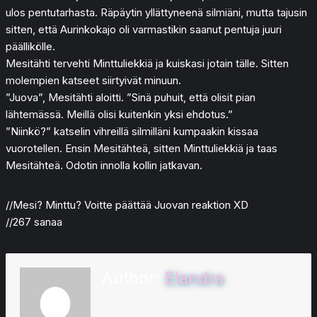
ulos pentutarhasta. Räpäytin yllättyneenä silmiäni, mutta tajusin
sitten, että Aurinkokajo oli varmastikin saanut pentuja juuri
päällikölle.
Mesitähti tervehti Minttuliekkiä ja kuiskasi jotain tälle. Sitten
molempien katseet siirtyivät minuun.
”Juova”, Mesitähti aloitti. ”Sinä puhuit, että olisit pian
lähtemässä. Meillä olisi kuitenkin yksi ehdotus.”
”Niinkö?” katselin vihreillä silmilläni kumpaakin kissaa
vuorotellen. Ensin Mesitähteä, sitten Minttuliekkiä ja taas
Mesitähteä. Odotin innolla kollin jatkavan.
//Mesi? Minttu? Voitte päättää Juovan reaktion XD
//267 sanaa
Author:
Elandra