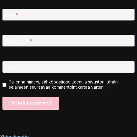
Nimi
*
Sähköposti
*
Sivusto
Tallenna nimeni, sähköpostiosoitteeni ja sivustoni tähän
selaimeen seuraavaa kommentointikertaa varten.
Yhteydenotto