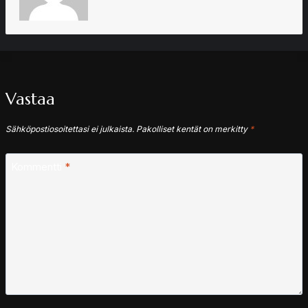
Vastaa
Sähköpostiosoitettasi ei julkaista.
Pakolliset kentät on merkitty
*
Kommentti
*