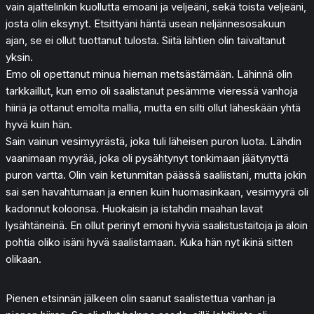
vain ajattelinkin kuollutta emoani ja veljeäni, sekä toista veljeäni,
josta olin eksynyt. Etsittyäni häntä usean neljännesosakuun
ajan, se ei ollut tuottanut tulosta. Siitä lähtien olin taivaltanut
yksin.
Emo oli opettanut minua hieman metsästämään. Lähinnä olin
tarkkaillut, kun emo oli saalistanut pesämme vieressä vanhoja
hiiriä ja ottanut emolta mallia, mutta en silti ollut läheskään yhtä
hyvä kuin hän.
Sain vainun vesimyyrästä, joka tuli läheisen puron luota. Lähdin
vaanimaan myyrää, joka oli pysähtynyt tonkimaan jäätynyttä
puron vartta. Olin vain ketunmitan päässä saaliistani, mutta jokin
sai sen havahtumaan ja ennen kuin huomasinkaan, vesimyyrä oli
kadonnut koloonsa. Huokaisin ja istahdin maahan lavat
lysähtäneinä. En ollut perinyt emoni hyviä saalistustaitoja ja aloin
pohtia oliko isäni hyvä saalistamaan. Kuka hän nyt ikinä sitten
olikaan.
Pienen etsinnän jälkeen olin saanut saalistettua vanhan ja