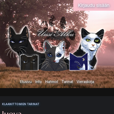
Siirry
Kirjaudu sisään
sisältöön
Etusivu
Info
Hahmot
Tarinat
Vieraskirja
KLAANITTOMIEN TARINAT
Juova