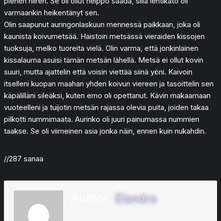
pienen hiiren. Se oli ollut helppo saada, sillä lehtikato oli
varmaankin heikentänyt sen.
Olin saapunut auringonlaskuun mennessä paikkaan, joka oli
kaunista koivumetsää. Haistoin metsässä vieraiden kissojen
tuoksuja, melko tuoreita vielä. Olin varma, että jonkinlainen
kissalauma asuisi tämän metsän lähellä. Metsä ei ollut kovin
suuri, mutta ajattelin että voisin viettää siinä yöni. Kaivoin
itselleni kuopan maahan yhden koivun viereen ja tasoittelin sen
käpälilläni sileäksi, kuten emo oli opettanut. Kävin makaamaan
vuoteelleni ja tuijotin metsän rajassa olevia puita, joiden takaa
pilkotti nummimaata. Aurinko oli juuri painumassa nummien
taakse. Se oli viimeinen asia jonka näin, ennen kuin nukahdin.
//287 sanaa
Author:
Elandra