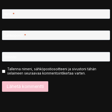
Nimi
*
Sähköposti
*
Sivusto
Tallenna nimeni, sähköpostiosoitteeni ja sivustoni tähän
selaimeen seuraavaa kommentointikertaa varten.