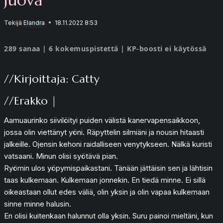
Tekijä
Elandra
18.11.2022 8:53
289 sanaa | 6 kokemuspistettä | KP-boosti ei käytössä
//Kirjoittaja: Catty
//Erakko |
Aamuaurinko siivilöityi puiden välistä kanervapensaikkoon,
jossa olin viettänyt yöni. Räpyttelin silmiäni ja nousin hitaasti
jalkeille. Ojensin kehoni raidalliseen venytykseen. Nälkä kuristi
vatsaani. Minun olisi syötävä pian.
Ryömin ulos yöpymispaikastani. Tänään jättäisin sen ja lähtisin
taas kulkemaan. Kulkemaan jonnekin. En tiedä minne. Ei sillä
oikeastaan ollut edes väliä, olin yksin ja olin vapaa kulkemaan
sinne minne halusin.
En olisi kuitenkaan halunnut olla yksin. Suru painoi mieltäni, kun