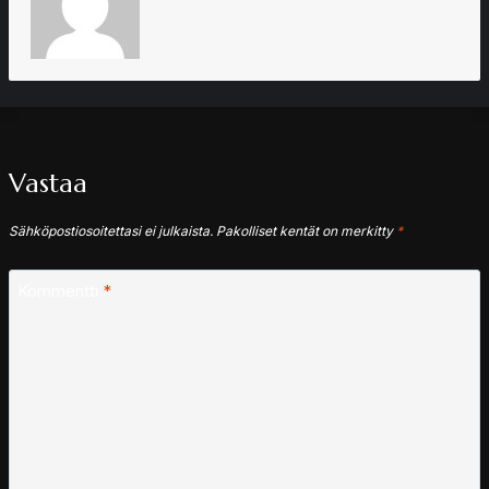
Vastaa
Sähköpostiosoitettasi ei julkaista.
Pakolliset kentät on merkitty
*
Kommentti
*