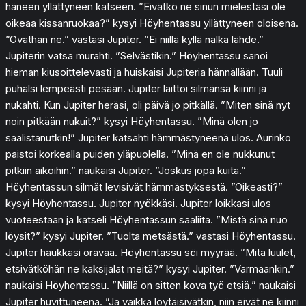
häneen yllättyneen katseen. ”Eivätkö ne sinun mielestäsi ole
oikeaa kissanruokaa?” kysyi Höyhentassu yllättyneen oloisena.
”Ovathan ne.” vastasi Jupiter. ”Ei niillä kyllä nälkä lähde.”
Jupiterin vatsa murahti. ”Selvästikin.” Höyhentassu sanoi
hieman kiusoittelevasti ja huiskaisi Jupiteria hännällään. Tuuli
puhalsi lempeästi pesään. Jupiter laittoi silmänsä kiinni ja
nukahti. Kun Jupiter heräsi, oli päivä jo pitkällä. ”Miten sinä nyt
noin pitkään nukuit?” kysyi Höyhentassu. ”Minä olen jo
saalistanutkin!” Jupiter katsahti hämmästyneenä ulos. Aurinko
paistoi korkealla puiden yläpuolella. ”Minä en ole nukkunut
pitkiin aikoihin.” naukaisi Jupiter. ”Joskus jopa kuita.”
Höyhentassun silmät levisivät hämmästyksestä. ”Oikeasti?”
kysyi Höyhentassu. Jupiter nyökkäsi. Jupiter loikkasi ulos
vuoteestaan ja katseli Höyhentassun saaliita. ”Mistä sinä nuo
löysit?” kysyi Jupiter. ”Tuolta metsästä.” vastasi Höyhentassu.
Jupiter haukkasi oravaa. Höyhentassu söi myyrää. ”Mitä luulet,
etsivätköhän ne kaksijalat meitä?” kysyi Jupiter. ”Varmaankin.”
naukaisi Höyhentassu. ”Niillä on sitten kova työ etsiä.” naukaisi
Jupiter huvittuneena. ”Ja vaikka löytäisivätkin, niin eivät ne kiinni