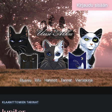
Siirry
Kirjaudu sisään
sisältöön
Etusivu
Info
Hahmot
Tarinat
Vieraskirja
KLAANITTOMIEN TARINAT
Jupiter