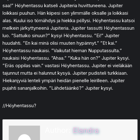
saa!” Höyhentassu katseli Jupiteria huvittuneena. Jupiter
loikkasi puuhun. Hän kiipesi sen ylimmälle oksalle ja loikkasi
alas. Kuului iso tömähdys ja hiekka pöllysi. Höyhentassu katsoi
melkein järkyttyneenä Jupiteria. Jupiter tassutti Höyhentassun
luo. ”Sattuiko sinuun?” kysyi Höyhentassu. ”Ei!” Jupiter
huudahti. ”En kai minä olisi muuten hypännyt.” ”Et kai.”
Höyhentassu naukaisi. ”Vaikutat hieman Nupputassulta.”
naukaisi Höyhentassu. ”Ahaa.” ”Kuka hän on?” Jupiter kysyi.
”Eräs oppilas vain.” vastasi Höyhentassu. Jupiter ei vieläkään
tajunnut mutta ei halunnut kysyä. Jupiter pudisteli turkkiaan.
Hiekanjyviä lenteli ympäri heidän pienelle leirilleen. Jupiter
pujahti sananjalkoihin. ”Lähdetäänkö?” Jupiter kysyi.
//Höyhentassu?
Author:
Elandra