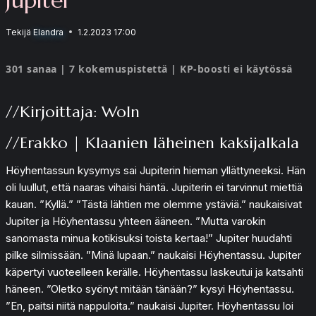
Tekijä
Elandra
1.2.2023 17:00
301 sanaa | 7 kokemuspistettä | KP-boosti ei käytössä
//Kirjoittaja: Woln
//Erakko | Klaanien läheinen kaksijalkala
Höyhentassun kysymys sai Jupiterin hieman yllättyneeksi. Hän
oli luullut, että naaras vihaisi häntä. Jupiterin ei tarvinnut miettiä
kauan. ”Kyllä.” ”Tästä lähtien me olemme ystäviä.” naukaisivat
Jupiter ja Höyhentassu yhteen ääneen. ”Mutta varokin
sanomasta minua kotikisuksi toista kertaa!” Jupiter huudahti
pilke silmissään. ”Minä lupaan.” naukaisi Höyhentassu. Jupiter
käpertyi vuoteelleen kerälle. Höyhentassu laskeutui ja katsahti
häneen. ”Oletko syönyt mitään tänään?” kysyi Höyhentassu.
”En, paitsi niitä nappuloita.” naukaisi Jupiter. Höyhentassu loi