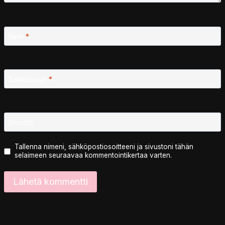
Nimi
*
Sähköposti
*
Sivusto
Tallenna nimeni, sähköpostiosoitteeni ja sivustoni tähän
selaimeen seuraavaa kommentointikertaa varten.