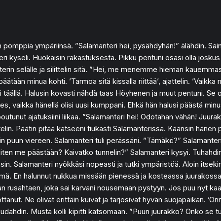
llen pomppia ympäriinsä. ”Salamanteri hei, pysähdyhän!” älähdin. Sain
seli. Huokaisin rakastuksesta. Pikku pentuni osasi olla joskus är
erin selälle ja silittelin sitä. ”Hei, me menemme hieman kauemmas,
n minua kohti. ’Tarmoa sitä kissalla riittää’, ajattelin. ’Vaikka me
si täällä. Halusin kovasti nähdä taas Höyhenen ja muut pentuni. Se
 Ties, vaikka hänellä olisi uusi kumppani. Ehkä hän halusi päästä m
uppoutunut ajatuksiini liikaa. ”Salamanteri hei! Odotahan vähän! Juu
ttelin. Päätin pitää katseeni tiukasti Salamanterissa. Käänsin hänen 
 Kävelin puun viereen. Salamanteri tuli perässäni. ”Tämäkö?” Salama
Miten me päästään? Kaivatko tunnelin?” Salamanteri kysyi. Tuhahdi
. Salamanteri nyökkäsi nopeasti ja tutki ympäristöä. Aloin itsekin v
ylmä. En halunnut nukkua missään pienessä ja kosteassa juurakossa,
n rusahtaen, joka sai karvani nousemaan pystyyn. Jos puu nyt kaatu
odottanut. Ne olivat erittäin kuivat ja tarjosivat hyvän suojapaikan.
uudahdin. Musta kolli kipitti katsomaan. ”Puun juurakko? Onko se 