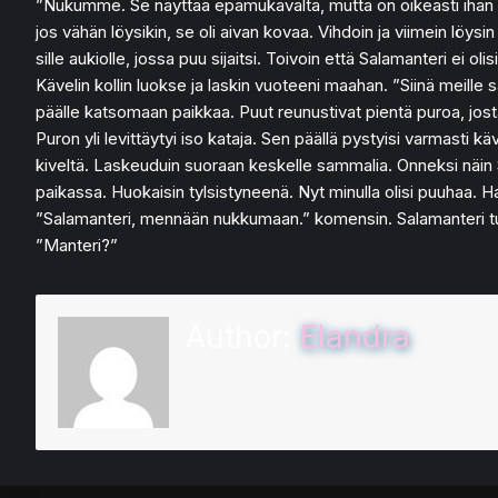
”Nukumme. Se näyttää epämukavalta, mutta on oikeasti ihan muk
jos vähän löysikin, se oli aivan kovaa. Vihdoin ja viimein löys
sille aukiolle, jossa puu sijaitsi. Toivoin että Salamanteri ei o
Kävelin kollin luokse ja laskin vuoteeni maahan. ”Siinä meille s
päälle katsomaan paikkaa. Puut reunustivat pientä puroa, jost
Puron yli levittäytyi iso kataja. Sen päällä pystyisi varmasti kä
kiveltä. Laskeuduin suoraan keskelle sammalia. Onneksi näin 
paikassa. Huokaisin tylsistyneenä. Nyt minulla olisi puuhaa. H
”Salamanteri, mennään nukkumaan.” komensin. Salamanteri tu
”Manteri?”
Author:
Elandra