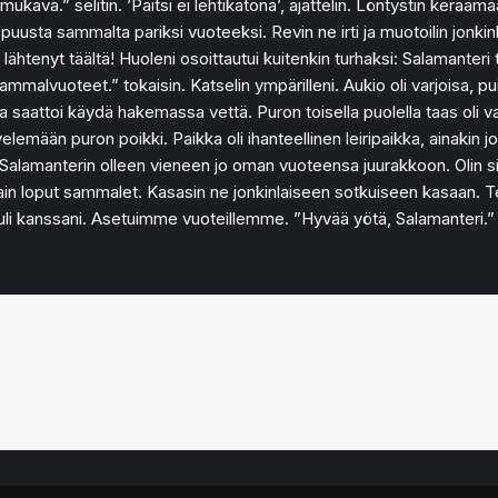
ava.” selitin. ’Paitsi ei lehtikatona’, ajattelin. Löntystin kerää
in puusta sammalta pariksi vuoteeksi. Revin ne irti ja muotoilin jonk
lisi lähtenyt täältä! Huoleni osoittautui kuitenkin turhaksi: Salamante
ammalvuoteet.” tokaisin. Katselin ympärilleni. Aukio oli varjoisa, pu
a saattoi käydä hakemassa vettä. Puron toisella puolella taas oli 
velemään puron poikki. Paikka oli ihanteellinen leiripaikka, ainakin j
Salamanterin olleen vieneen jo oman vuoteensa juurakkoon. Olin si
ain loput sammalet. Kasasin ne jonkinlaiseen sotkuiseen kasaan. Tein
li kanssani. Asetuimme vuoteillemme. ”Hyvää yötä, Salamanteri.” 