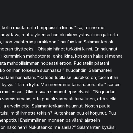
 kollin muutamalla harppaisulla kiinni. ”Isä, minne me
syttävä, mutta yleensä hän oli oikein ystävällinen ja kerta
 tuon vaahteran juurakkoon.” nau’uin kun Salamanteri oli
tsän täytteeksi.’ Ohjasin hänet turkkiini kiinni. En halunnut
 oli kumminkin mahdotonta, enkä ikinä, koskaan haluaisi mennä
inusta mahdollisimman nopeasti eroon. Pudistelin päätäni
rakko on ihan toisessa suunnassa!” huudahdin. Salamanteri
päätään hännälläni. ”Katsos tuolla se juurakko on, tuolla ihan
nteri kysyi. ”Tämä kyllä. Me menemme tämän..ööh..alle.” sanoin
n mielessäni. Olin tosiaan sanonut epäselvästi. ”No joudun
armistamaan, että puu oli varmasti turvallinen, että siellä
 ja arvelin ettei Salamanterikaan halunnut. Nostin puuta
isi, mitä ihmettä tekisin? Kuitenkaan puu ei horjunut. Puu
 ’Onnenpotku! Ensimmäinen moneen päivään!’ ajattelin
tuon näköinen? Nukutaanko me siellä?” Salamanteri kysäisi.