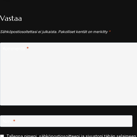
Vastaa
Sähköpostiosoitettasi ei julkaista.
Pakolliset kentät on merkitty
*
Kommentti
*
Nimi
*
Tallenna nimeni, sähköpostiosoitteeni ja sivustoni tähän selaimee