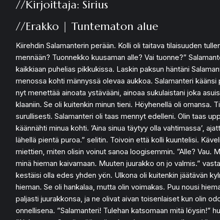
//Kirjoittaja: Sirius
//Erakko | Tuntematon alue
Kiirehdin Salamanterin perään. Kolli oli taitava tilaisuuden tu
mennään? Tuonnekko kuusaman alle? Vai tuonne?” Salamanteri ky
kaikkiaan puhelias pikkukissa. Laskin paksun häntäni Salamant
menossa kohti männyssä olevaa aukkoa. Salamanteri käänsi päätää
nyt menettää ainoata ystävääni, ainoaa sukulaistani joka asui
klaaniin. Se oli kuitenkin minun tieni. Höyhenellä oli omansa.
surullisesti. Salamanteri oli taas mennyt edelleni. Olin taas 
käännähti minua kohti. ’Aina sinua täytyy olla vahtimassa’, aja
lähellä pientä puroa.” selitin. Toivoin että kolli kuuntelisi.
miettien, miten olisin voinut sanoa loogisemmin. ”Alle? Vau. 
minä hieman kaivamaan. Muuten juurakko on jo valmis.” vastasin
kestäisi olla edes yhden yön. Ulkona oli kuitenkin jäätävän k
hieman. Se oli hankalaa, mutta olin voimakas. Puu nousi hiema
paljasti juurakkonsa, ja ne olivat aivan toisenlaiset kun olin 
onnellisena. ”Salamanteri! Tulehan katsomaan mitä löysin!” h