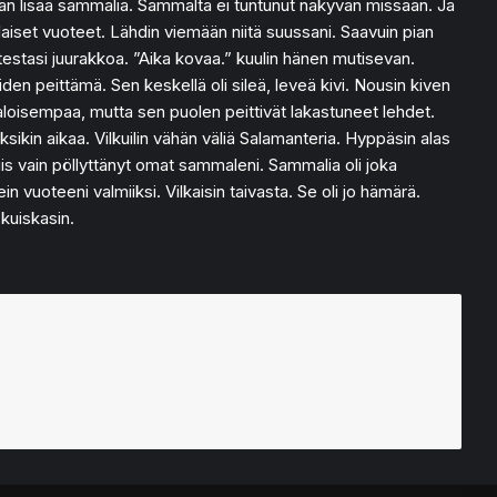
mään lisää sammalia. Sammalta ei tuntunut näkyvän missään. Ja
inlaiset vuoteet. Lähdin viemään niitä suussani. Saavuin pian
ri testasi juurakkoa. ”Aika kovaa.” kuulin hänen mutisevan.
iden peittämä. Sen keskellä oli sileä, leveä kivi. Nousin kiven
valoisempaa, mutta sen puolen peittivät lakastuneet lehdet.
oksikin aikaa. Vilkuilin vähän väliä Salamanteria. Hyppäsin alas
is vain pöllyttänyt omat sammaleni. Sammalia oli joka
 vuoteeni valmiiksi. Vilkaisin taivasta. Se oli jo hämärä.
kuiskasin.