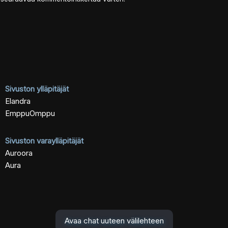
Sivuston ylläpitäjät
Elandra
EmppuOmppu
Sivuston varaylläpitäjät
Auroora
Aura
Avaa chat uuteen välilehteen