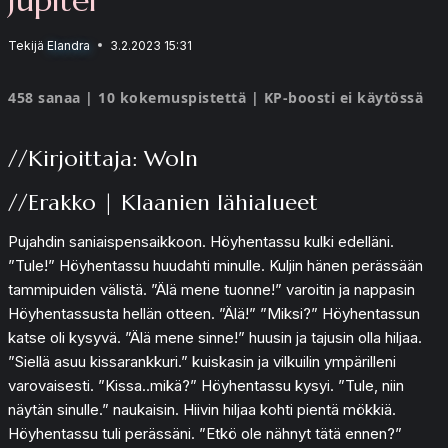
Tekijä
Elandra
3.2.2023 15:31
458 sanaa | 10 kokemuspistettä | KP-boosti ei käytössä
//Kirjoittaja: Woln
//Erakko | Klaanien lähialueet
Pujahdin saniaispensaikkoon. Höyhentassu kulki edelläni.
”Tule!” Höyhentassu huudahti minulle. Kuljin hänen perässään
tammipuiden välistä. ”Älä mene tuonne!” varoitin ja nappasin
Höyhentassusta hellän otteen. ”Älä!” ”Miksi?” Höyhentassun
katse oli kysyvä. ”Älä mene sinne!” huusin ja tajusin olla hiljaa.
”Siellä asuu kissarankkuri.” kuiskasin ja vilkuilin ympärilleni
varovaisesti. ”Kissa..mikä?” Höyhentassu kysyi. ”Tule, niin
näytän sinulle.” naukaisin. Hiivin hiljaa kohti pientä mökkiä.
Höyhentassu tuli perässäni. ”Etkö ole nähnyt tätä ennen?”