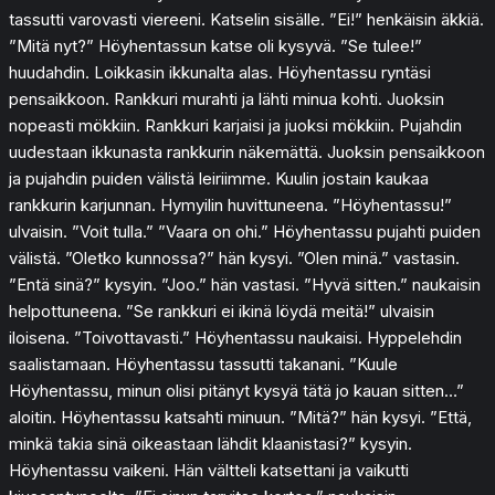
tassutti varovasti viereeni. Katselin sisälle. ”Ei!” henkäisin äkkiä.
”Mitä nyt?” Höyhentassun katse oli kysyvä. ”Se tulee!”
huudahdin. Loikkasin ikkunalta alas. Höyhentassu ryntäsi
pensaikkoon. Rankkuri murahti ja lähti minua kohti. Juoksin
nopeasti mökkiin. Rankkuri karjaisi ja juoksi mökkiin. Pujahdin
uudestaan ikkunasta rankkurin näkemättä. Juoksin pensaikkoon
ja pujahdin puiden välistä leiriimme. Kuulin jostain kaukaa
rankkurin karjunnan. Hymyilin huvittuneena. ”Höyhentassu!”
ulvaisin. ”Voit tulla.” ”Vaara on ohi.” Höyhentassu pujahti puiden
välistä. ”Oletko kunnossa?” hän kysyi. ”Olen minä.” vastasin.
”Entä sinä?” kysyin. ”Joo.” hän vastasi. ”Hyvä sitten.” naukaisin
helpottuneena. ”Se rankkuri ei ikinä löydä meitä!” ulvaisin
iloisena. ”Toivottavasti.” Höyhentassu naukaisi. Hyppelehdin
saalistamaan. Höyhentassu tassutti takanani. ”Kuule
Höyhentassu, minun olisi pitänyt kysyä tätä jo kauan sitten…”
aloitin. Höyhentassu katsahti minuun. ”Mitä?” hän kysyi. ”Että,
minkä takia sinä oikeastaan lähdit klaanistasi?” kysyin.
Höyhentassu vaikeni. Hän vältteli katsettani ja vaikutti