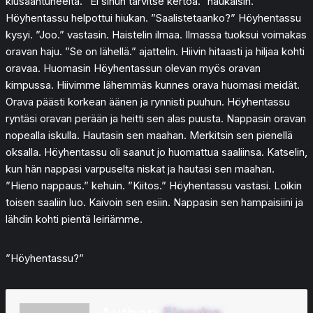
kiusaantuneelta. ”Ei sinun tarvitse kertoa.” naukaisin.
Höyhentassu helpottui hiukan. ”Saalistetaanko?” Höyhentassu
kysyi. ”Joo.” vastasin. Haistelin ilmaa. Ilmassa tuoksui voimakas
oravan haju. ”Se on lähellä.” ajattelin. Hiivin hitaasti ja hiljaa kohti
oravaa. Huomasin Höyhentassun olevan myös oravan
kimpussa. Hiivimme lähemmäs kunnes orava huomasi meidät.
Orava päästi korkean äänen ja rynnisti puuhun. Höyhentassu
ryntäsi oravan perään ja heitti sen alas puusta. Nappasin oravan
nopealla iskulla. Hautasin sen maahan. Merkitsin sen pienellä
oksalla. Höyhentassu oli saanut jo huomattua saaliinsa. Katselin,
kun hän nappasi varpuselta niskat ja hautasi sen maahan.
”Hieno nappaus.” kehuin. ”Kiitos.” Höyhentassu vastasi. Loikin
toisen saaliin luo. Kaivoin sen esiin. Nappasin sen hampaisiini ja
lähdin kohti pientä leiriämme.
”Höyhentassu?”