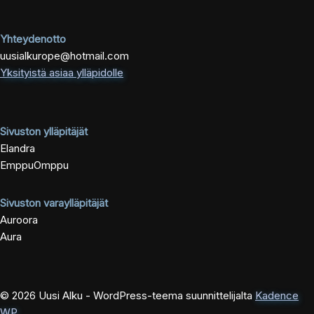
Yhteydenotto
uusialkurope@hotmail.com
Yksityistä asiaa ylläpidolle
Sivuston ylläpitäjät
Elandra
EmppuOmppu
Sivuston varaylläpitäjät
Auroora
Aura
© 2026 Uusi Alku - WordPress-teema suunnittelijalta
Kadence
WP