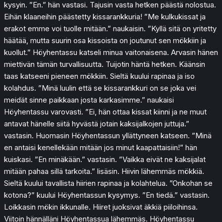
kysyin. ”En.” hän vastasi. Tajusin vasta hetken päästä nolostua.
Eihän klaaneihin päästetty kissarankkuria! ”Me kulkukissat ja
erakot emme voi tuolle mitään.” naukaisin. ”Kyllä sitä on yritetty
häätää, mutta suurin osa kissoista on joutunut sen mökkiin ja
kuollut.” Höyhentassu katseli minua vaitonaisena. Arvasin hänen
miettivän tämän turvallisuutta. Tuijotin häntä hetken. Käänsin
taas katseeni pieneen mökkiin. Sieltä kuului rapinaa ja iso
kolahdus. ”Minä luulin että se kissarankkuri on se joka vei
meidät sinne paikkaan josta karkasimme.” naukaisi
Höyhentassu varovasti. ”Ei, hän ottaa kissat kiinni ja ne muut
antavat hänelle siitä hyvästä jotain kaksijalkojen juttuja.”
vastasin. Huomasin Höyhentassun yllättyneen katseen. ”Minä
en antaisi kenellekään mitään jos minut kaapattaisiin!” hän
kuiskasi. ”En minäkään.” vastasin. ”Vaikka eivät ne kaksijalat
mitään pahaa sillä tarkoita.” lisäsin. Hiivin lähemmäs mökkiä.
Sieltä kuului tavallista hiirien rapinaa ja kolahtelua. ”Onkohan se
kotona?” kuului Höyhentassun kysymys. ”En tiedä.” vastasin.
Loikkasin mökin ikkunalle. Hiiret juoksivat äkkiä piiloihinsa.
Viitoin hännälläni Höyhentassua lähemmäs. Höyhentassu