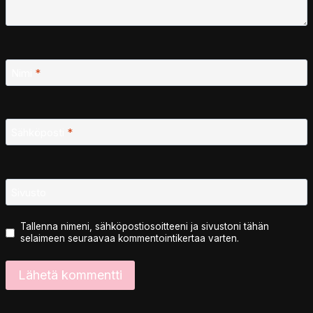
Nimi
*
Sähköposti
*
Sivusto
Tallenna nimeni, sähköpostiosoitteeni ja sivustoni tähän
selaimeen seuraavaa kommentointikertaa varten.