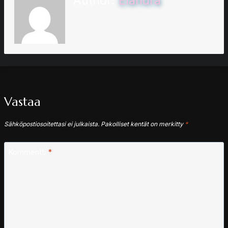
Author:
Elandra
Vastaa
Sähköpostiosoitettasi ei julkaista.
Pakolliset kentät on merkitty
*
Kommentti
*